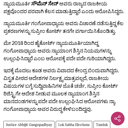
ನ್ಯಾಯಮೂರ್ತಿ
ಸೌಮೆನ್‌ ಸೇನ್‌
ಅವರು ರಾಜ್ಯದ ರಾಜಕೀಯ
ಪಕ್ಷವೊಂದರ ಪರವಾಗಿ ಕೆಲಸ ಮಾಡುತ್ತಿದ್ದಾರೆ ಎಂದು ಆರೋಪಿಸಿದ್ದರು.
ನ್ಯಾಯಮೂರ್ತಿ ಗಂಗೋಪಾಧ್ಯಾಯ ಅವರು ವಿಚಾರಣೆ ನಡೆಸುತ್ತಿದ್ದ ಕೆಲ
ಪ್ರಕರಣಗಳನ್ನು ಸುಪ್ರೀಂ ಕೋರ್ಟ್‌ ತನಗೇ ವರ್ಗಾಯಿಸಿಕೊಂಡಿತ್ತು.
ಮೇ 2018 ರಿಂದ ಹೈಕೋರ್ಟ್ ನ್ಯಾಯಮೂರ್ತಿಯಾಗಿದ್ದ
ಗಂಗೋಪಾಧ್ಯಾಯ ಅವರು ನ್ಯಾಯಾಂಗ ಶಿಸ್ತಿನ ನಿಯಮಗಳನ್ನು
ಉಲ್ಲಂಘಿಸಿದ್ದಾರೆ ಎಂಬ ಆರೋಪಕ್ಕೆ ಪದೇ ಪದೇ ಗುರಿಯಾಗಿದ್ದರು.
ಇದಕ್ಕೆ ಮೊದಲು ಕೂಡ‌ ಅವರು ವಿವಾದದ ಕೇಂದ್ರ ಬಿಂದುವಾಗಿದ್ದರು.
ವಿಸ್ತೃತ ಪೀಠದ ಆದೇಶಗಳ ನಿರ್ಲಕ್ಷ್ಯ ಮಾತ್ರವಲ್ಲದೆ, ರಾಜಕೀಯ
ವಿಷಯಗಳ ಬಗ್ಗೆ ಸುದ್ದಿವಾಹಿನಿಗಳ ಜೊತೆ ಚರ್ಚೆ, ಸುಪ್ರೀಂ ಕೋರ್ಟ್
ರಿಜಿಸ್ಟ್ರಿಗೇ ಆದೇಶ ನೀಡುವ ಮೂಲಕ ನ್ಯಾಯಾಂಗ ಶಿಸ್ತಿನ
ಮಾನದಂಡಗಳನ್ನು ಪದೇ ಪದೇ ಉಲ್ಲಂಘಿಸಿದ ಆರೋಪಗಳು ನ್ಯಾ.
ಗಂಗೋಪಾಧ್ಯಾಯ‌ ಅವರ ವಿರುದ್ಧ ಕೇಳಿಬಂದಿದ್ದವು.
Justice Abhijit Gangopadhyay
Lok Sabha Elections
Tamluk