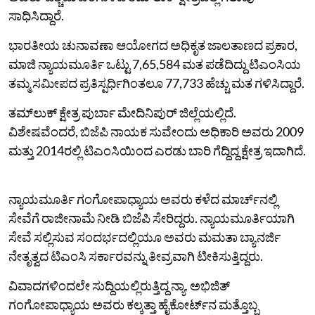
ಸಾಧಿಸಿದ್ದಾರೆ.
ಭಾರತೀಯ ಚುನಾವಣಾ ಆಯೋಗದ ಅಧಿಕೃತ ಜಾಲತಾಣದ ಪ್ರಕಾರ,
ಮಾಜಿ ನ್ಯಾಯಮೂರ್ತಿ ಒಟ್ಟು 7,65,584 ಮತ ಪಡೆದಿದ್ದು ಟಿಎಂಸಿಯ
ತಮ್ಮ ಸಮೀಪದ ಪ್ರತಿಸ್ಪರ್ಧಿಗಿಂತಲೂ 77,733 ಹೆಚ್ಚು ಮತ ಗಳಿಸಿದ್ದಾರೆ.
ತಮ್‌ಲುಕ್‌ ಕ್ಷೇತ್ರ ಪುರ್ಬಾ ಮೇದಿನಿಪುರ್ ಜಿಲ್ಲೆಯಲ್ಲಿದೆ.
ವಿಶೇಷವೆಂದರೆ, ಬಿಜೆಪಿ ನಾಯಕ ಸುವೇಂದು ಅಧಿಕಾರಿ ಅವರು 2009
ಮತ್ತು 2014ರಲ್ಲಿ ಟಿಎಂಸಿಯಿಂದ ಎರಡು ಬಾರಿ ಗೆದ್ದಿದ್ದ ಕ್ಷೇತ್ರ ಇದಾಗಿದೆ.
ನ್ಯಾಯಮೂರ್ತಿ ಗಂಗೋಪಾಧ್ಯಾಯ ಅವರು ಕಳೆದ ಮಾರ್ಚ್‌ನಲ್ಲಿ
ಸೇವೆಗೆ ರಾಜೀನಾಮೆ ನೀಡಿ ಬಿಜೆಪಿ ಸೇರಿದ್ದರು. ನ್ಯಾಯಮೂರ್ತಿಯಾಗಿ
ಸೇವೆ ಸಲ್ಲಿಸುವ ಸಂದರ್ಭದಲ್ಲಿಯೂ ಅವರು ಮಮತಾ ಬ್ಯಾನರ್ಜಿ
ನೇತೃತ್ವದ ಟಿಎಂಸಿ ಸರ್ಕಾರವನ್ನು ತೀವ್ರವಾಗಿ ಟೀಕಿಸುತ್ತಿದ್ದರು.
ವಿವಾದಗಳಿಂದಲೇ ಸುದ್ದಿಯಲ್ಲಿರುತ್ತಿದ್ದ ನ್ಯಾ. ಅಭಿಜಿತ್
ಗಂಗೋಪಾಧ್ಯಾಯ‌ ಅವರು ಕಲ್ಕತ್ತಾ ಹೈಕೋರ್ಟ್‌ನ ಮತ್ತೊಬ್ಬ