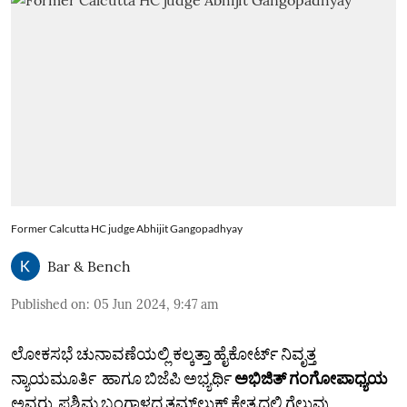
Former Calcutta HC judge Abhijit Gangopadhyay
Bar & Bench
Published on
:
05 Jun 2024, 9:47 am
ಲೋಕಸಭೆ ಚುನಾವಣೆಯಲ್ಲಿ ಕಲ್ಕತ್ತಾ ಹೈಕೋರ್ಟ್‌ ನಿವೃತ್ತ
ನ್ಯಾಯಮೂರ್ತಿ ಹಾಗೂ ಬಿಜೆಪಿ ಅಭ್ಯರ್ಥಿ
ಅಭಿಜಿತ್‌ ಗಂಗೋಪಾಧ್ಯಯ
ಅವರು ಪಶ್ಚಿಮ ಬಂಗಾಳದ ತಮ್‌ಲುಕ್‌ ಕ್ಷೇತ್ರದಲ್ಲಿ ಗೆಲುವು