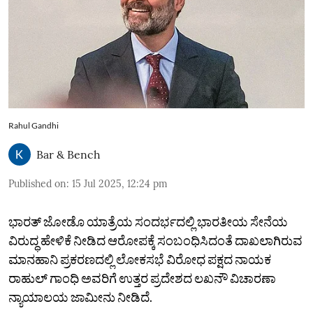
Rahul Gandhi
Bar & Bench
Published on
:
15 Jul 2025, 12:24 pm
ಭಾರತ್‌ ಜೋಡೊ ಯಾತ್ರೆಯ ಸಂದರ್ಭದಲ್ಲಿ ಭಾರತೀಯ ಸೇನೆಯ
ವಿರುದ್ಧ ಹೇಳಿಕೆ ನೀಡಿದ ಆರೋಪಕ್ಕೆ ಸಂಬಂಧಿಸಿದಂತೆ ದಾಖಲಾಗಿರುವ
ಮಾನಹಾನಿ ಪ್ರಕರಣದಲ್ಲಿ ಲೋಕಸಭೆ ವಿರೋಧ ಪಕ್ಷದ ನಾಯಕ
ರಾಹುಲ್ ಗಾಂಧಿ ಅವರಿಗೆ ಉತ್ತರ ಪ್ರದೇಶದ ಲಖನೌ ವಿಚಾರಣಾ
ನ್ಯಾಯಾಲಯ ಜಾಮೀನು ನೀಡಿದೆ.