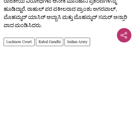
ರಾಜಕೀಯ ವಿರೋಧಿಗಳು ಅನೇಕ ಮಾನಹಾನಿ ಪ್ರಕರಣಗಳನ್ನು
ಹೂಡಿದ್ದಾರೆ. ರಾಹುಲ್ ಪರ ವಕೀಲರಾದ ಪ್ರಾಂಶು ಅಗರವಾಲ್,
ಮೊಹಮ್ಮದ್ ಯಾಸಿರ್ ಅಬ್ಬಾಸಿ ಮತ್ತು ಮೊಹಮ್ಮದ್ ಸಮರ್ ಅನ್ಸಾರಿ
ವಾದ ಮಂಡಿಸಿದರು.‌
Lucknow Court
Rahul Gandhi
Indian Army