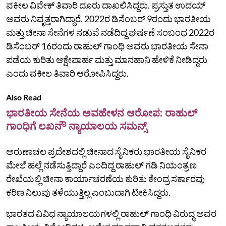
ವಕೀಲ ವಿವೇಕ್‌ ತಿವಾರಿ ದೂರು ದಾಖಲಿಸಿದ್ದರು. ಪ್ರಸ್ತುತ ಉದಯ್‌
ಅವರು ನಿವೃತ್ತರಾಗಿದ್ದಾರೆ. 2022ರ ಡಿಸೆಂಬರ್‌ 9ರಂದು ಭಾರತೀಯ
ಮತ್ತು ಚೀನಾ ಸೇನೆಗಳ ನಡುವೆ ನಡೆದಿದ್ದ ಘರ್ಷಣೆ ಸಂಬಂಧ 2022ರ
ಡಿಸೆಂಬರ್‌ 16ರಂದು ರಾಹುಲ್‌ ಗಾಂಧಿ ಅವರು ಭಾರತೀಯ ಸೇನಾ
ಪಡೆಯ ಕುರಿತು ಆಕ್ಷೇಪಾರ್ಹ ಮತ್ತು ಮಾನಹಾನಿ ಹೇಳಿಕೆ ನೀಡಿದ್ದರು
ಎಂದು ವಕೀಲ ತಿವಾರಿ ಆರೋಪಿಸಿದ್ದರು.
Also Read
ಭಾರತೀಯ ಸೇನೆಯ ಅವಹೇಳನ ಆರೋಪ: ರಾಹುಲ್
ಗಾಂಧಿಗೆ ಲಖನೌ ನ್ಯಾಯಾಲಯ ಸಮನ್ಸ್
ಅರುಣಾಚಲ ಪ್ರದೇಶದಲ್ಲಿ ಚೀನಾದ ಸೈನಿಕರು ಭಾರತೀಯ ಸೈನಿಕರ
ಮೇಲೆ ಹಲ್ಲೆ ನಡೆಸುತ್ತಿದ್ದಾರೆ ಎಂದಿದ್ದ ರಾಹುಲ್‌ ಗಡಿ ನಿಯಂತ್ರಣ
ರೇಖೆಯಲ್ಲಿ ಚೀನಾ ಕಾರ್ಯಾಚರಣೆಯ ಕುರಿತು ಕೇಂದ್ರ ಸರ್ಕಾರವು
ಕಠಿಣ ನಿಲುವು ತಳೆಯುತ್ತಿಲ್ಲ ಎಂಬುದಾಗಿ ಟೀಕಿಸಿದ್ದರು.
ಭಾರತದ ವಿವಿಧ ನ್ಯಾಯಾಲಯಗಳಲ್ಲಿ ರಾಹುಲ್‌ ಗಾಂಧಿ ವಿರುದ್ಧ ಅವರ