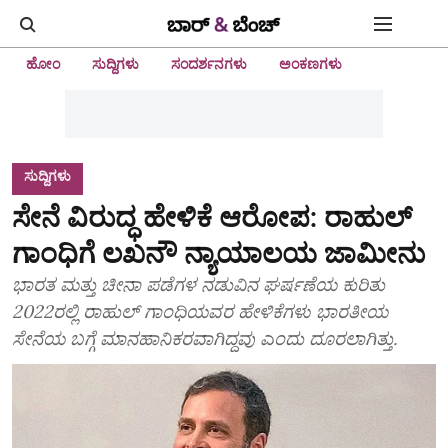
ಹೋಂ
ಸುದ್ದಿಗಳು
ಸಂದರ್ಶನಗಳು
ಅಂಕಣಗಳು
ಸುದ್ದಿಗಳು
ಸೇನೆ ವಿರುದ್ಧ ಹೇಳಿಕೆ ಆರೋಪ: ರಾಹುಲ್
ಗಾಂಧಿಗೆ ಲಖನೌ ನ್ಯಾಯಾಲಯ ಜಾಮೀನು
ಭಾರತ ಮತ್ತು ಚೀನಾ ಪಡೆಗಳ ನಡುವಿನ ಘರ್ಷಣೆಯ ಕುರಿತು
2022ರಲ್ಲಿ ರಾಹುಲ್ ಗಾಂಧಿಯವರ ಹೇಳಿಕೆಗಳು ಭಾರತೀಯ
ಸೇನೆಯ ಬಗ್ಗೆ ಮಾನಹಾನಿಕರವಾಗಿದ್ದವು ಎಂದು ದೂರಲಾಗಿತ್ತು.