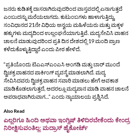
ಜನರು ಕುಡಿತಕ್ಕೆ ದಾಸರಾಗಿರುವುದರಿಂದ ವಾಸ್ತವದಲ್ಲಿ ಏನಾಗುತ್ತದೆ
ಎಂಬುದನ್ನು ಮರೆಯಲಾಗದು. ಕುಟುಂಬಗಳು ಹಾಳಾಗುತ್ತಿದ್ದು,
ಸಂವಿಧಾನದ 21ನೇ ವಿಧಿಯ ಅನ್ವಯ ಮಹಿಳೆಯರು ಮತ್ತು ಮಕ್ಕಳ
ಹಕ್ಕುಗಳು ಮದ್ಯದಿಂದ ಉಲ್ಲಂಘನೆಯಾಗುತ್ತಿವೆ. ಮದ್ಯಸೇವಿಸಿ ವಾಹನ
ಚಾಲನೆ ಮಾಡುವುದರಿಂದ ಪ್ರತಿ ದಿನ ದೇಶದಲ್ಲಿ 19 ಮಂದಿ ಪ್ರಾಣ
ಕಳೆದುಕೊಳ್ಳುತ್ತಿದ್ದಾರೆ ಎಂದು ಪೀಠ ಹೇಳಿದೆ.
“ಪ್ರತಿಯೊಂದು ಟಿಎಎಸ್‌ಎಂಎಸಿ ಅಂಗಡಿ ಮತ್ತು ಬಾರ್‌ ಮುಂದೆ
ದ್ವಿಚಕ್ರ ವಾಹನದ ಪಾರ್ಕಿಂಗ್‌ ವ್ಯವಸ್ಥೆ ಮಾಡಲಾಗಿದೆ. ಮದ್ಯ
ಸೇವಿಸಿದವರು ದ್ವಿಚಕ್ರ ವಾಹನ ಸವಾರಿ ಮಾಡಲು ಹೇಗೆ ಅವಕಾಶ
ಮಾಡಿಕೊಡಲಾಗುತ್ತದೆ, ಅದರಲ್ಲೂ ಮದ್ಯಪಾನ ಮಾಡಿ ವಾಹನ ಚಾಲನೆ
ಅಪರಾಧವಾಗಿರುವಾಗ...” ಎಂದು ನ್ಯಾಯಾಲಯ ಪ್ರಶ್ನಿಸಿದೆ.
Also Read
ಎಲ್ಲರಿಗೂ ಹಿಂದಿ ಅಥವಾ ಇಂಗ್ಲಿಷ್‌ ತಿಳಿದಿರಬೇಕೆಂದು ಕೇಂದ್ರ
ನಿರೀಕ್ಷಿಸುವಂತಿಲ್ಲ: ಮದ್ರಾಸ್‌ ಹೈಕೋರ್ಟ್‌