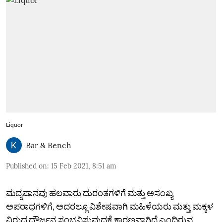
Liquor
Bar & Bench
Published on
:
15 Feb 2021, 8:51 am
ಮದ್ಯಪಾನವು ಹಲವಾರು ದುರಂತಗಳಿಗೆ ಮತ್ತು ಅಸಂಖ್ಯ
ಅಪರಾಧಗಳಿಗೆ, ಅದರಲ್ಲೂ ವಿಶೇಷವಾಗಿ ಮಹಿಳೆಯರು ಮತ್ತು ಮಕ್ಕಳ
ವಿರುದ್ಧ ದೌರ್ಜನ್ಯ ಸಂಭವಿಸುವುದಕ್ಕೆ ಕಾರಣವಾಗಿದೆ ಎಂದಿರುವ