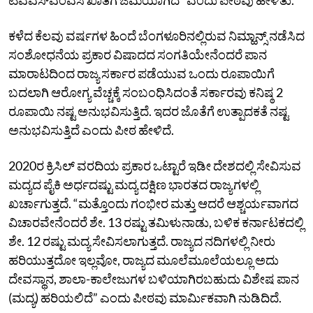
ಕಳೆದ ಕೆಲವು ವರ್ಷಗಳ ಹಿಂದೆ ಬೆಂಗಳೂರಿನಲ್ಲಿರುವ ನಿಮ್ಹಾನ್ಸ್‌ ನಡೆಸಿದ
ಸಂಶೋಧನೆಯ ಪ್ರಕಾರ ವಿಷಾದದ ಸಂಗತಿಯೇನೆಂದರೆ ಪಾನ
ಮಾರಾಟದಿಂದ ರಾಜ್ಯ ಸರ್ಕಾರ ಪಡೆಯುವ ಒಂದು ರೂಪಾಯಿಗೆ
ಬದಲಾಗಿ ಆರೋಗ್ಯ ವೆಚ್ಚಕ್ಕೆ ಸಂಬಂಧಿಸಿದಂತೆ ಸರ್ಕಾರವು ಕನಿಷ್ಠ 2
ರೂಪಾಯಿ ನಷ್ಟ ಅನುಭವಿಸುತ್ತಿದೆ. ಇದರ ಜೊತೆಗೆ ಉತ್ಪಾದಕತೆ ನಷ್ಟ
ಅನುಭವಿಸುತ್ತಿದೆ ಎಂದು ಪೀಠ ಹೇಳಿದೆ.
2020ರ ಕ್ರಿಸಿಲ್‌ ವರದಿಯ ಪ್ರಕಾರ ಒಟ್ಟಾರೆ ಇಡೀ ದೇಶದಲ್ಲಿ ಸೇವಿಸುವ
ಮದ್ಯದ ಪೈಕಿ ಅರ್ಧದಷ್ಟು ಮದ್ಯ ದಕ್ಷಿಣ ಭಾರತದ ರಾಜ್ಯಗಳಲ್ಲಿ
ಖರ್ಚಾಗುತ್ತದೆ. “ಮತ್ತೊಂದು ಗಂಭೀರ ಮತ್ತು ಆದರೆ ಆಶ್ಚರ್ಯವಾಗದ
ವಿಚಾರವೇನೆಂದರೆ ಶೇ. 13 ರಷ್ಟು ತಮಿಳುನಾಡು, ಬಳಿಕ ಕರ್ನಾಟಕದಲ್ಲಿ
ಶೇ. 12 ರಷ್ಟು ಮದ್ಯ ಸೇವಿಸಲಾಗುತ್ತದೆ. ರಾಜ್ಯದ ನದಿಗಳಲ್ಲಿ ನೀರು
ಹರಿಯುತ್ತದೋ ಇಲ್ಲವೋ, ರಾಜ್ಯದ ಮೂಲೆಮೂಲೆಯಲ್ಲೂ ಅದು
ದೇವಸ್ಥಾನ, ಶಾಲಾ-ಕಾಲೇಜುಗಳ ಬಳಿಯಾಗಿರಬಹುದು ವಿಶೇಷ ಪಾನ
(ಮದ್ಯ) ಹರಿಯಲಿದೆ” ಎಂದು ಪೀಠವು ಮಾರ್ಮಿಕವಾಗಿ ನುಡಿದಿದೆ.