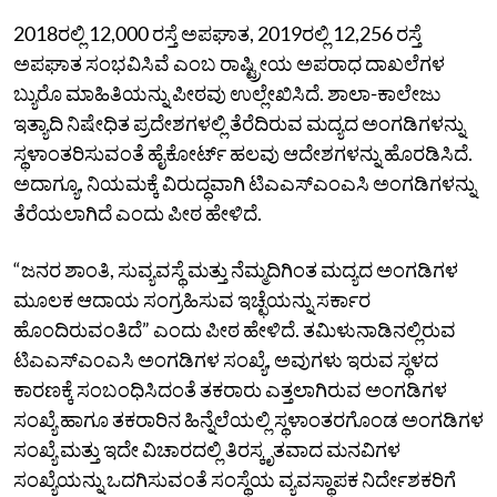
2018ರಲ್ಲಿ 12,000 ರಸ್ತೆ ಅಪಘಾತ, 2019ರಲ್ಲಿ 12,256 ರಸ್ತೆ
ಅಪಘಾತ ಸಂಭವಿಸಿವೆ ಎಂಬ ರಾಷ್ಟ್ರೀಯ ಅಪರಾಧ ದಾಖಲೆಗಳ
ಬ್ಯುರೊ ಮಾಹಿತಿಯನ್ನು ಪೀಠವು ಉಲ್ಲೇಖಿಸಿದೆ. ಶಾಲಾ-ಕಾಲೇಜು
ಇತ್ಯಾದಿ ನಿಷೇಧಿತ ಪ್ರದೇಶಗಳಲ್ಲಿ ತೆರೆದಿರುವ ಮದ್ಯದ ಅಂಗಡಿಗಳನ್ನು
ಸ್ಥಳಾಂತರಿಸುವಂತೆ ಹೈಕೋರ್ಟ್‌ ಹಲವು ಆದೇಶಗಳನ್ನು ಹೊರಡಿಸಿದೆ.
ಅದಾಗ್ಯೂ, ನಿಯಮಕ್ಕೆ ವಿರುದ್ಧವಾಗಿ ಟಿಎಎಸ್‌ಎಂಎಸಿ ಅಂಗಡಿಗಳನ್ನು
ತೆರೆಯಲಾಗಿದೆ ಎಂದು ಪೀಠ ಹೇಳಿದೆ.
“ಜನರ ಶಾಂತಿ, ಸುವ್ಯವಸ್ಥೆ ಮತ್ತು ನೆಮ್ಮದಿಗಿಂತ ಮದ್ಯದ ಅಂಗಡಿಗಳ
ಮೂಲಕ ಆದಾಯ ಸಂಗ್ರಹಿಸುವ ಇಚ್ಛೆಯನ್ನು ಸರ್ಕಾರ
ಹೊಂದಿರುವಂತಿದೆ” ಎಂದು ಪೀಠ ಹೇಳಿದೆ. ತಮಿಳುನಾಡಿನಲ್ಲಿರುವ
ಟಿಎಎಸ್‌ಎಂಎಸಿ ಅಂಗಡಿಗಳ ಸಂಖ್ಯೆ, ಅವುಗಳು ಇರುವ ಸ್ಥಳದ
ಕಾರಣಕ್ಕೆ ಸಂಬಂಧಿಸಿದಂತೆ ತಕರಾರು ಎತ್ತಲಾಗಿರುವ ಅಂಗಡಿಗಳ
ಸಂಖ್ಯೆ ಹಾಗೂ ತಕರಾರಿನ ಹಿನ್ನೆಲೆಯಲ್ಲಿ ಸ್ಥಳಾಂತರಗೊಂಡ ಅಂಗಡಿಗಳ
ಸಂಖ್ಯೆ ಮತ್ತು ಇದೇ ವಿಚಾರದಲ್ಲಿ ತಿರಸ್ಕೃತವಾದ ಮನವಿಗಳ
ಸಂಖ್ಯೆಯನ್ನು ಒದಗಿಸುವಂತೆ ಸಂಸ್ಥೆಯ ವ್ಯವಸ್ಥಾಪಕ ನಿರ್ದೇಶಕರಿಗೆ