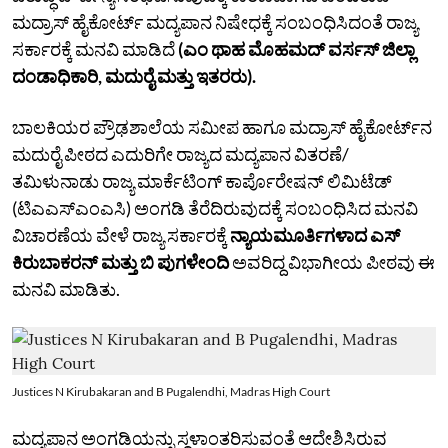
ಮದ್ರಾಸ್‌ ಹೈಕೋರ್ಟ್‌ ಮದ್ಯಪಾನ ನಿಷೇಧಕ್ಕೆ ಸಂಬಂಧಿಸಿದಂತೆ ರಾಜ್ಯ
ಸರ್ಕಾರಕ್ಕೆ ಮನವಿ ಮಾಡಿದೆ
(ಎಂ ಥಾಹ ಮೊಹಮದ್‌ ವರ್ಸಸ್‌ ಜಿಲ್ಲಾ
ದಂಡಾಧಿಕಾರಿ, ಮದುರೈ ಮತ್ತು ಇತರರು).
ಬಾಲಕಿಯರ ಪ್ರೌಢಶಾಲೆಯ ಸಮೀಪ ಹಾಗೂ ಮದ್ರಾಸ್‌ ಹೈಕೋರ್ಟ್‌ನ
ಮದುರೈ ಪೀಠದ ಎದುರಿಗೇ ರಾಜ್ಯದ ಮದ್ಯಪಾನ ವಿತರಣೆ/
ತಮಿಳುನಾಡು ರಾಜ್ಯ ಮಾರ್ಕೆಟಿಂಗ್‌ ಕಾರ್ಪೊರೇಷನ್‌ ಲಿಮಿಟೆಡ್‌
(ಟಿಎಎಸ್‌ಎಂಎಸಿ) ಅಂಗಡಿ ತೆರೆದಿರುವುದಕ್ಕೆ ಸಂಬಂಧಿಸಿದ ಮನವಿ
ವಿಚಾರಣೆಯ ವೇಳೆ ರಾಜ್ಯ ಸರ್ಕಾರಕ್ಕೆ
ನ್ಯಾಯಮೂರ್ತಿಗಳಾದ ಎಸ್‌
ಕಿರುಬಾಕರನ್‌ ಮತ್ತು ಬಿ ಪುಗಳೇಂದಿ
ಅವರಿದ್ದ ವಿಭಾಗೀಯ ಪೀಠವು ಈ
ಮನವಿ ಮಾಡಿತು.
Justices N Kirubakaran and B Pugalendhi, Madras High Court
ಮದ್ಯಪಾನ ಅಂಗಡಿಯನ್ನು ಸ್ಥಳಾಂತರಿಸುವಂತೆ ಆದೇಶಿಸಿರುವ