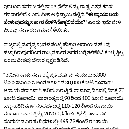
ಇದರಿಂದ ಸಮಾಜದಲ್ಲಿ ಶಾಂತಿ ನೆಲೆಸಲಿದ್ದು, ರಾಷ್ಟ್ರಪಿತನ ಕನಸು
ನನಸಾಗಲಿದೆ ಎಂದು ಪೀಠ ಅಭಿಪ್ರಾಯಪಟ್ಟಿದೆ.
“ಈ ನ್ಯಾಯಾಲಯ
ಹೇಳುವುದನ್ನು ಸರ್ಕಾರ ಕೇಳಿಸಿಕೊಳ್ಳಲಿದೆಯೇ?”
ಎಂದು ಇದೇ ವೇಳೆ
ಪೀಠವು ಸರ್ಕಾರದ ಗಮನಸೆಳೆಯಿತು.
ರಾಜ್ಯದಲ್ಲಿ ಮದ್ಯವ್ಯಸನಿಗಳ ಸಂಖ್ಯೆ ಹೆಚ್ಚಾಗಿ ಆದಾಯದ ಹರಿವು
ಹೆಚ್ಚಾಗಿರುವುದರಿಂದ ರಾಜ್ಯ ಸರ್ಕಾರ ಅದರ ಬಗ್ಗೆ ತಲೆಕೆಡಿಸಿಕೊಳ್ಳುತ್ತಿಲ್ಲ
ಎಂದು ಪೀಠವು ಬೇಸರ ವ್ಯಕ್ತಪಡಿಸಿದೆ.
“ತಮಿಳುನಾಡು ಸರ್ಕಾರಕ್ಕೆ ಪ್ರತಿ ವರ್ಷವು ಸುಮಾರು 5,300
ಟಿಎಎಸ್‌ಎಂಎಸಿ ಅಂಗಡಿಗಳಿಂದ 30,000 ಕೋಟಿ ರೂಪಾಯಿ
ಆದಾಯ ಸರಾಗವಾಗಿ ಹರಿದು ಬರುತ್ತಿದೆ. ಸಾಮಾನ್ಯ ದಿನದಲ್ಲಿ ದಿನಕ್ಕೆ 70
ಕೋಟಿ ರೂಪಾಯಿ, ವಾರಾಂತ್ಯದಲ್ಲಿ 90 ರಿಂದ 100 ಕೋಟಿ ರೂಪಾಯಿ,
ಹಬ್ಬ-ಹರಿದಿನಗಳ ಸಂದರ್ಭದಲ್ಲಿ 110-120 ಕೋಟಿ ರೂಪಾಯಿ
ಸಂದಾಯವಾಗುತ್ತಿದ್ದು, 2020ರ ನವೆಂಬರ್‌ನಲ್ಲಿ ದೀಪಾವಳಿ
ಸಂದರ್ಭದ ಎರಡು ದಿನಗಳಲ್ಲೇ 465.79 ಕೋಟಿ ರೂಪಾಯಿ
ಟಿಎಎಸ್‌ಎಂಎಸಿ ಖಾತೆಗೆ ಜಮೆಯಾಗಿದೆ” ಎಂದು ಪೀಠವು ಹೇಳಿತು.