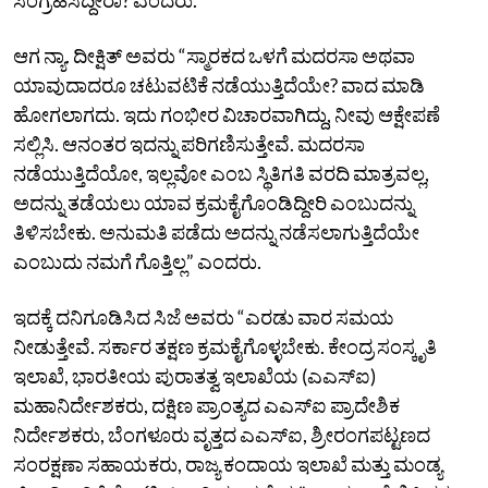
ಆಗ ನ್ಯಾ. ದೀಕ್ಷಿತ್‌ ಅವರು “ಸ್ಮಾರಕದ ಒಳಗೆ ಮದರಸಾ ಅಥವಾ
ಯಾವುದಾದರೂ ಚಟುವಟಿಕೆ ನಡೆಯುತ್ತಿದೆಯೇ? ವಾದ ಮಾಡಿ
ಹೋಗಲಾಗದು. ಇದು ಗಂಭೀರ ವಿಚಾರವಾಗಿದ್ದು, ನೀವು ಆಕ್ಷೇಪಣೆ
ಸಲ್ಲಿಸಿ. ಆನಂತರ ಇದನ್ನು ಪರಿಗಣಿಸುತ್ತೇವೆ. ಮದರಸಾ
ನಡೆಯುತ್ತಿದೆಯೋ, ಇಲ್ಲವೋ ಎಂಬ ಸ್ಥಿತಿಗತಿ ವರದಿ ಮಾತ್ರವಲ್ಲ,
ಅದನ್ನು ತಡೆಯಲು ಯಾವ ಕ್ರಮಕೈಗೊಂಡಿದ್ದೀರಿ ಎಂಬುದನ್ನು
ತಿಳಿಸಬೇಕು. ಅನುಮತಿ ಪಡೆದು ಅದನ್ನು ನಡೆಸಲಾಗುತ್ತಿದೆಯೇ
ಎಂಬುದು ನಮಗೆ ಗೊತ್ತಿಲ್ಲ” ಎಂದರು.
ಇದಕ್ಕೆ ದನಿಗೂಡಿಸಿದ ಸಿಜೆ ಅವರು “ಎರಡು ವಾರ ಸಮಯ
ನೀಡುತ್ತೇವೆ. ಸರ್ಕಾರ ತಕ್ಷಣ ಕ್ರಮಕೈಗೊಳ್ಳಬೇಕು. ಕೇಂದ್ರ ಸಂಸ್ಕೃತಿ
ಇಲಾಖೆ, ಭಾರತೀಯ ಪುರಾತತ್ವ ಇಲಾಖೆಯ (ಎಎಸ್‌ಐ)
ಮಹಾನಿರ್ದೇಶಕರು, ದಕ್ಷಿಣ ಪ್ರಾಂತ್ಯದ ಎಎಸ್‌ಐ ಪ್ರಾದೇಶಿಕ
ನಿರ್ದೇಶಕರು, ಬೆಂಗಳೂರು ವೃತ್ತದ ಎಎಸ್‌ಐ, ಶ್ರೀರಂಗಪಟ್ಟಣದ
ಸಂರಕ್ಷಣಾ ಸಹಾಯಕರು, ರಾಜ್ಯ ಕಂದಾಯ ಇಲಾಖೆ ಮತ್ತು ಮಂಡ್ಯ