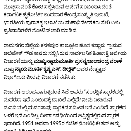
ಮುಚ್ಚಿಸುವಂತೆ ಕೋರಿ ಸಲ್ಲಿಸಿರುವ ಅರ್ಜಿಗೆ ಸಂಬಂಧಿಸಿದಂತೆ
ಕರ್ನಾಟಕ ಹೈಕೋರ್ಟ್‌ ಬುಧವಾರ ಕೇಂದ್ರ ಸಂಸ್ಕೃತಿ ಇಲಾಖೆ,
ಭಾರತೀಯ ಪುರಾತತ್ವ ಇಲಾಖೆಯ ಮಹಾನಿರ್ದೇಶಕರು ಸೇರಿ ಏಳು
ಪ್ರತಿವಾದಿಗಳಿಗೆ ನೋಟಿಸ್‌ ಜಾರಿ ಮಾಡಿದೆ.
ರಾಮನಗರ ಜಿಲ್ಲೆಯ ಕನಕಪುರ ತಾಲ್ಲೂಕಿನ ಹೊಸ ಕಬ್ಬಾಳು ಗ್ರಾಮದ
ಅಭಿಷೇಕ್‌ ಗೌಡ ಅವರು ಸಲ್ಲಿಸಿರುವ ಸಾರ್ವಜನಿಕ ಹಿತಾಸಕ್ತಿ ಅರ್ಜಿಯ
ವಿಚಾರಣೆಯನ್ನು
ಮುಖ್ಯ ನ್ಯಾಯಮೂರ್ತಿ ಪ್ರಸನ್ನ ಬಾಲಚಂದ್ರ ವರಾಳೆ
ಮತ್ತು
ನ್ಯಾಯಮೂರ್ತಿ ಕೃಷ್ಣ ಎಸ್.‌ ದೀಕ್ಷಿತ್‌
ಅವರ ನೇತೃತ್ವದ
ವಿಭಾಗೀಯ ಪೀಠವು ವಿಚಾರಣೆ ನಡೆಸಿತು.
ವಿಚಾರಣೆ ಆರಂಭವಾಗುತ್ತಿದಂತೆ ಸಿಜೆ ಅವರು “ಸಂರಕ್ಷಿತ ಸ್ಮಾರಕದಲ್ಲಿ
ಮದರಸಾ ಇದೆ ಎಂಬುದಕ್ಕೆ ದಾಖಲೆ ಎಲ್ಲಿದೆ? ನೀವು ನೀಡಿರುವ
ಮನವಿಯಲ್ಲಿ ಮದರಸಾವು ಸ್ಮಾರಕದ ಸಮೀಪ ಇದೆ ಎಂದಿದೆ. ಸ್ಮಾರಕದ
ಒಳಗೆ ಇದೆ ಎಂದಿಲ್ಲ. ದೀರ್ಘಾವಧಿಯಿಂದ ಅಸ್ತಿತ್ವದಲ್ಲಿರುವ ಸ್ಮಾರಕ
ಇದಾಗಿದೆ. 1951 ಅಥವಾ 1995ರ ಗೆಜೆಟ್‌ ನೋಟಿಫಿಕೇಶನ್‌ ಅನ್ನು
ಸಂಗ್ರಹಿಸಿದ್ದೀರಾ? ಎಂದರು.