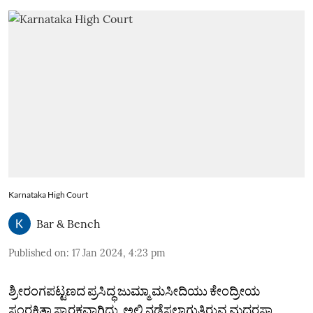
Karnataka High Court
Bar & Bench
Published on
:
17 Jan 2024, 4:23 pm
ಶ್ರೀರಂಗಪಟ್ಟಣದ ಪ್ರಸಿದ್ಧ ಜುಮ್ಮಾ ಮಸೀದಿಯು ಕೇಂದ್ರೀಯ
ಸಂರಕ್ಷಿತಾ ಸ್ಮಾರಕವಾಗಿದ್ದು, ಅಲ್ಲಿ ನಡೆಸಲಾಗುತ್ತಿರುವ ಮದರಸಾ