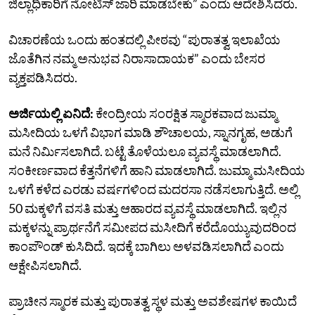
ಜಿಲ್ಲಾಧಿಕಾರಿಗೆ ನೋಟಿಸ್‌ ಜಾರಿ ಮಾಡಬೇಕು” ಎಂದು ಆದೇಶಿಸಿದರು.
ವಿಚಾರಣೆಯ ಒಂದು ಹಂತದಲ್ಲಿ ಪೀಠವು “ಪುರಾತತ್ವ ಇಲಾಖೆಯ
ಜೊತೆಗಿನ ನಮ್ಮ ಅನುಭವ ನಿರಾಸಾದಾಯಕ” ಎಂದು ಬೇಸರ
ವ್ಯಕ್ತಪಡಿಸಿದರು.
ಅರ್ಜಿಯಲ್ಲಿ ಏನಿದೆ:
ಕೇಂದ್ರೀಯ ಸಂರಕ್ಷಿತ ಸ್ಮಾರಕವಾದ ಜುಮ್ಮಾ
ಮಸೀದಿಯ ಒಳಗೆ ವಿಭಾಗ ಮಾಡಿ ಶೌಚಾಲಯ, ಸ್ನಾನಗೃಹ, ಅಡುಗೆ
ಮನೆ ನಿರ್ಮಿಸಲಾಗಿದೆ. ಬಟ್ಟೆ ತೊಳೆಯಲೂ ವ್ಯವಸ್ಥೆ ಮಾಡಲಾಗಿದೆ.
ಸಂಕೀರ್ಣವಾದ ಕೆತ್ತನೆಗಳಿಗೆ ಹಾನಿ ಮಾಡಲಾಗಿದೆ. ಜುಮ್ಮಾ ಮಸೀದಿಯ
ಒಳಗೆ ಕಳೆದ ಎರಡು ವರ್ಷಗಳಿಂದ ಮದರಸಾ ನಡೆಸಲಾಗುತ್ತಿದೆ. ಅಲ್ಲಿ
50 ಮಕ್ಕಳಿಗೆ ವಸತಿ ಮತ್ತು ಆಹಾರದ ವ್ಯವಸ್ಥೆ ಮಾಡಲಾಗಿದೆ. ಇಲ್ಲಿನ
ಮಕ್ಕಳನ್ನು ಪ್ರಾರ್ಥನೆಗೆ ಸಮೀಪದ ಮಸೀದಿಗೆ ಕರೆದೊಯ್ಯುವುದರಿಂದ
ಕಾಂಪೌಂಡ್‌ ಕುಸಿದಿದೆ. ಇದಕ್ಕೆ ಬಾಗಿಲು ಅಳವಡಿಸಲಾಗಿದೆ ಎಂದು
ಆಕ್ಷೇಪಿಸಲಾಗಿದೆ.
ಪ್ರಾಚೀನ ಸ್ಮಾರಕ ಮತ್ತು ಪುರಾತತ್ವ ಸ್ಥಳ ಮತ್ತು ಅವಶೇಷಗಳ ಕಾಯಿದೆ