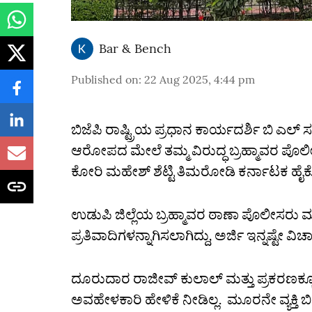
Bar & Bench
Published on
:
22 Aug 2025, 4:44 pm
ಬಿಜೆಪಿ ರಾಷ್ಟ್ರಿಯ ಪ್ರಧಾನ ಕಾರ್ಯದರ್ಶಿ ಬಿ ಎಲ
ಆರೋಪದ ಮೇಲೆ ತಮ್ಮ ವಿರುದ್ಧ ಬ್ರಹ್ಮಾವರ ಪೊಲ
ಕೋರಿ ಮಹೇಶ್‌ ಶೆಟ್ಟಿ ತಿಮರೋಡಿ ಕರ್ನಾಟಕ ಹೈಕೋರ್ಟ
ಉಡುಪಿ ಜಿಲ್ಲೆಯ ಬ್ರಹ್ಮಾವರ ಠಾಣಾ ಪೊಲೀಸರು ಮ
ಪ್ರತಿವಾದಿಗಳನ್ನಾಗಿಸಲಾಗಿದ್ದು, ಅರ್ಜಿ ಇನ್ನಷ್ಟೇ ವ
ದೂರುದಾರ ರಾಜೀವ್‌ ಕುಲಾಲ್‌ ಮತ್ತು ಪ್ರಕರಣಕ
ಅವಹೇಳಕಾರಿ ಹೇಳಿಕೆ ನೀಡಿಲ್ಲ. ಮೂರನೇ ವ್ಯಕ್ತಿ