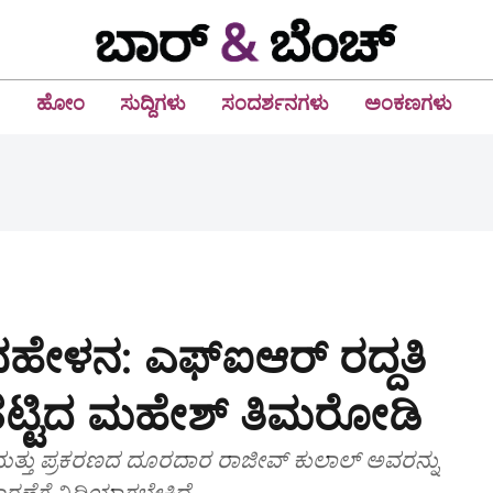
ಹೋಂ
ಸುದ್ದಿಗಳು
ಸಂದರ್ಶನಗಳು
ಅಂಕಣಗಳು
ಹೇಳನ: ಎಫ್‌ಐಆರ್‌ ರದ್ದತಿ
ಟ್ಟಿದ ಮಹೇಶ್‌ ತಿಮರೋಡಿ
ಮತ್ತು ಪ್ರಕರಣದ ದೂರದಾರ ರಾಜೀವ್‌ ಕುಲಾಲ್‌ ಅವರನ್ನು
ಿಚಾರಣೆಗೆ ನಿದಿಯಾಗಬೇಕಿದೆ.