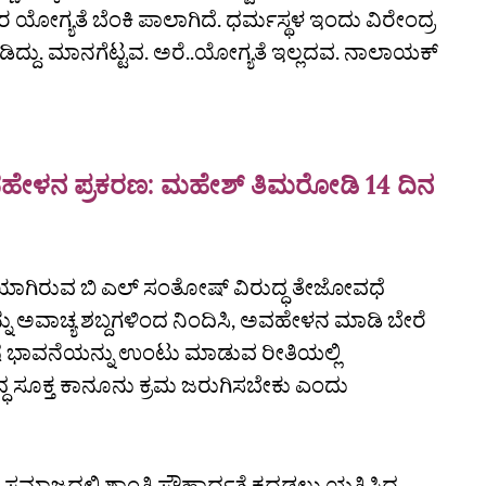
ವರ ಯೋಗ್ಯತೆ ಬೆಂಕಿ ಪಾಲಾಗಿದೆ. ಧರ್ಮಸ್ಥಳ ಇಂದು ವಿರೇಂದ್ರ
ಡಿದ್ದು. ಮಾನಗೆಟ್ಟವ. ಅರೆ..ಯೋಗ್ಯತೆ ಇಲ್ಲದವ. ನಾಲಾಯಕ್‌
ವಹೇಳನ ಪ್ರಕರಣ: ಮಹೇಶ್‌ ತಿಮರೋಡಿ 14 ದಿನ
ಿಯಾಗಿರುವ ಬಿ ಎಲ್‌ ಸಂತೋಷ್‌ ವಿರುದ್ಧ ತೇಜೋವಧೆ
ನು ಅವಾಚ್ಯ ಶಬ್ದಗಳಿಂದ ನಿಂದಿಸಿ, ಅವಹೇಳನ ಮಾಡಿ ಬೇರೆ
 ಭಾವನೆಯನ್ನು ಉಂಟು ಮಾಡುವ ರೀತಿಯಲ್ಲಿ
ದ್ಧ ಸೂಕ್ತ ಕಾನೂನು ಕ್ರಮ ಜರುಗಿಸಬೇಕು ಎಂದು
ಸಮಾಜದಲ್ಲಿ ಶಾಂತಿ ಸೌಹಾರ್ದತೆ ಕದಡಲು ಯತ್ನಿಸಿದ,