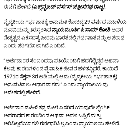
ಈಚೆಗೆ ಹೇಳಿದೆ
[ಎಕ್ಸ್‌ವೈಜಡ್‌ ವರ್ಸಸ್‌ ಚತ್ತೀಸಗಢ ರಾಜ್ಯ].
ವೈದ್ಯಕೀಯ ಗರ್ಭಪಾತಕ್ಕೆ ಅನುಮತಿ ಕೋರಿದ್ದ 29 ವರ್ಷದ ಮಹಿಳೆಯ
ಮನವಿಯನ್ನು ತಿರಸ್ಕರಿಸಿದ
ನ್ಯಾಯಮೂರ್ತಿ ಪಿ ಸಾಮ್‌ ಕೋಶಿ
ಅವರ
ನೇತೃತ್ವದ ಏಕಸದಸ್ಯ ಪೀಠವು ಭಾರತದಲ್ಲಿ ಗರ್ಭಪಾತವನ್ನು ಅಪರಾಧ
ಎಂದು ಪರಿಗಣಿಸಲಾಗಿದೆ ಎಂದಿದೆ.
“ಅರ್ಜಿದಾರರ ಸಂಬಂಧವು ಪತಿಯೊಂದಿಗೆ ಹದಗೆಟ್ಟಿದ್ದರೆ ಅಥವಾ
ಕೆಲವು ಕಾರಣಗಳಿಂದ ವೈವಾಹಿಕ ಜೀವನ ಹಳಿತಪ್ಪಿದರೆ, ಕಾಯಿದೆ
1971ರ ಸೆಕ್ಷನ್ 3ರ ಅಡಿಯಲ್ಲಿ ಅದು (ವೈದ್ಯಕೀಯ ಗರ್ಭಪಾತಕ್ಕೆ)
ಅನುಮತಿಸಲು ಆಧಾರವಾಗದು” ಎಂದು ನ್ಯಾಯಾಲಯವು
ಆದೇಶದಲ್ಲಿ ಹೇಳಿದೆ.
ಅರ್ಜಿದಾರ ಮಹಿಳೆ ತನ್ನ ಮೇಲೆ ಎಸಗಿದ ಯಾವುದೇ ಲೈಂಗಿಕ
ಅಪರಾಧದ ಕಾರಣದಿಂದ ಅಥವಾ ಅವಳ ಒಪ್ಪಿಗೆ ಮತ್ತು
ಅರಿವಿಲ್ಲದೆಯಾಗಲಿ ಗರ್ಭಧರಿಸಿಲ್ಲ ಎಂದು ನ್ಯಾಯಾಲಯ ಹೇಳಿದೆ.