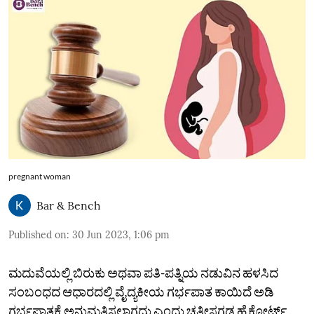
pregnant woman
Bar & Bench
Published on
:
30 Jun 2023, 1:06 pm
ಮದುವೆಯಲ್ಲಿ ಬಿರುಕು ಅಥವಾ ಪತಿ-ಪತ್ನಿಯ ನಡುವಿನ ಹಳಸಿದ
ಸಂಬಂಧದ ಆಧಾರದಲ್ಲಿ ವೈದ್ಯಕೀಯ ಗರ್ಭಪಾತ ಕಾಯಿದೆ ಅಡಿ
ಗರ್ಭಪಾತಕ್ಕೆ ಅನುಮತಿಸಲಾಗದು ಎಂದು ಚತ್ತೀಸಗಢ ಹೈಕೋರ್ಟ್