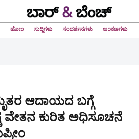
ಹೋಂ
ಸುದ್ದಿಗಳು
ಸಂದರ್ಶನಗಳು
ಅಂಕಣಗಳು
ೃತರ ಆದಾಯದ ಬಗ್ಗೆ
್ಠ ವೇತನ ಕುರಿತ ಅಧಿಸೂಚನೆ
ಪ್ರೀಂ