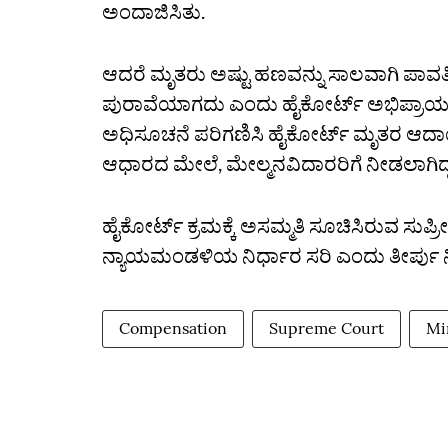
ಅಂದಾಜಿಸಿತು.
ಆದರೆ ಮೃತರು ಅಷ್ಟು ಹಣವನ್ನು ಸಾಲವಾಗಿ ಪಾವ
ಪುರಾವೆಯಾಗದು ಎಂದು ಹೈಕೋರ್ಟ್‌ ಅಭಿಪ್ರಾಯಪಟ್ಟ
ಅಧಿಸೂಚನೆ ಪರಿಗಣಿಸಿ ಹೈಕೋರ್ಟ್‌ ಮೃತರ ಆದಾಯ
ಆಧಾರದ ಮೇಲೆ, ಮೇಲ್ಮನವಿದಾರರಿಗೆ ನೀಡಲಾಗಿದ್
ಹೈಕೋರ್ಟ್‌ ಕ್ರಮಕ್ಕೆ ಅಸಮ್ಮತಿ ಸೂಚಿಸಿರುವ ಸುಪ
ನ್ಯಾಯಮಂಡಳಿಯ ನಿರ್ಧಾರ ಸರಿ ಎಂದು ತೀರ್ಪು ನ
Compensation
Supreme Court
Mi