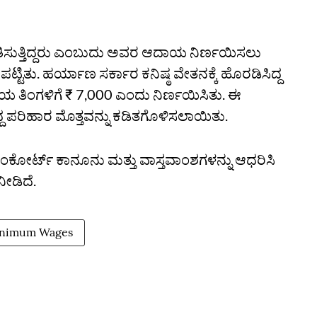
ತಿಸುತ್ತಿದ್ದರು ಎಂಬುದು ಅವರ ಆದಾಯ ನಿರ್ಣಯಿಸಲು
ಿತು. ಹರ್ಯಾಣ ಸರ್ಕಾರ ಕನಿಷ್ಠ ವೇತನಕ್ಕೆ ಹೊರಡಿಸಿದ್ದ
 ತಿಂಗಳಿಗೆ ₹ 7,000 ಎಂದು ನಿರ್ಣಯಿಸಿತು. ಈ
ದ ಪರಿಹಾರ ಮೊತ್ತವನ್ನು ಕಡಿತಗೊಳಿಸಲಾಯಿತು.
್ರೀಂಕೋರ್ಟ್‌ ಕಾನೂನು ಮತ್ತು ವಾಸ್ತವಾಂಶಗಳನ್ನು ಆಧರಿಸಿ
ೀಡಿದೆ.
nimum Wages