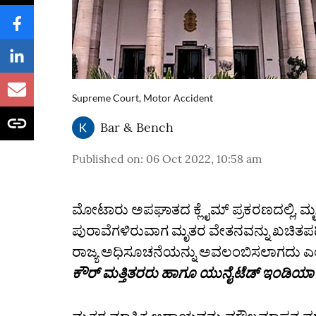
Supreme Court, Motor Accident
Bar & Bench
Published on
:
06 Oct 2022, 10:58 am
ಮೋಟಾರು ಅಪಘಾತದ ಕ್ಲೈಮ್ ಪ್ರಕರಣದಲ್ಲಿ, ಮ
ಪುರಾವೆಗಳಿರುವಾಗ ಮೃತರ ವೇತನವನ್ನು ಖಚಿತಪಡ
ರಾಜ್ಯ ಅಧಿಸೂಚನೆಯನ್ನು ಅವಲಂಬಿಸಲಾಗದು ಎಂದು
ಕೌರ್ ಮತ್ತಿತರರು ಹಾಗೂ ಯುನೈಟೆಡ್ ಇಂಡಿಯಾ ಇನ