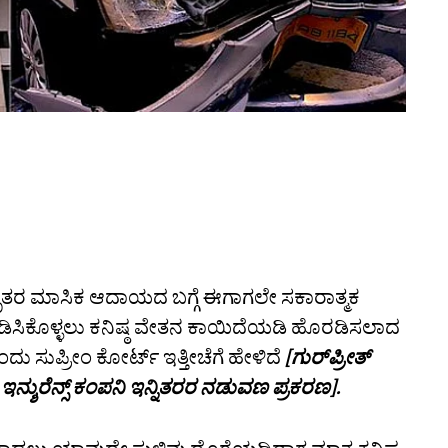
ೃತರ ಮಾಸಿಕ ಆದಾಯದ ಬಗ್ಗೆ ಈಗಾಗಲೇ ಸಕಾರಾತ್ಮಕ
ಿಸಿಕೊಳ್ಳಲು ಕನಿಷ್ಠ ವೇತನ ಕಾಯಿದೆಯಡಿ ಹೊರಡಿಸಲಾದ
 ಸುಪ್ರೀಂ ಕೋರ್ಟ್ ಇತ್ತೀಚೆಗೆ ಹೇಳಿದೆ
[ಗುರ್‌ಪ್ರೀತ್‌
್ಶುರೆನ್ಸ್ ಕಂಪನಿ ಇನ್ನಿತರರ ನಡುವಣ ಪ್ರಕರಣ].