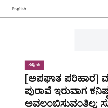
English
ಸುದ್ದಿಗಳು
[ಅಪಘಾತ ಪರಿಹಾರ] ಮ
ಪುರಾವೆ ಇರುವಾಗ ಕನಿಷ
ಅವಲಂಬಿಸುವಂತಿಲ್ಲ: ಸು