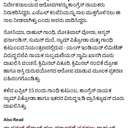
ನಿರ್ದೇಶನಾಲಯದ ಆರೋಪಗಳನ್ನು ಕಾಂಗ್ರೆಸ್ ನಾಯಕರು
ನಿರಾಕರಿಸಿದ್ದರು. ಎಜೆಎಲ್ ಕಂಪೆನಿಯನ್ನು ಸಾಲ ಮುಕ್ತಗೊಳಿಸಲು ಈ
ಸಾಲ ನೀಡಲಾಗಿತ್ತು ಎಂದು ಅವರು ವಾದಿಸಿದ್ದರು.
ಸೋನಿಯಾ, ರಾಹುಲ್ ಗಾಂಧಿ, ಮೋತಿಲಾಲ್ ವೋರಾ, ಆಸ್ಕರ್
ಫರ್ನಾಂಡಿಸ್, ಸುಮನ್ ದುಬೆ, ಸ್ಯಾಮ್ ಪಿತ್ರೋಡಾ ಮತ್ತು ಗಾಂಧಿ
ಕುಟುಂಬದ ನಿಯಂತ್ರಣದಲ್ಲಿರುವ - ಯಂಗ್ ಇಂಡಿಯನ್ ಲಿಮಿಟೆಡ್‌
ವಿರುದ್ಧ ಬಿಜೆಪಿ ನಾಯಕ ಸುಬ್ರಮಣಿಯನ್‌ ಸ್ವಾಮಿ ಖಾಸಗಿ ದೂರು
ದಾಖಲಿಸಿ ವಂಚನೆ, ಕ್ರಿಮಿನಲ್ ಪಿತೂರಿ, ಕ್ರಿಮಿನಲ್ ನಂಬಿಕೆ ದ್ರೋಹ
ಹಾಗೂ ಆಸ್ತಿ ದುರುಪಯೋಗದ ಆರೋಪ ಮಾಡುವ ಮೂಲಕ ಪ್ರಕರಣ
ಬಹಿರಂಗಗೊಂಡಿತ್ತು.
ಕಳೆದ ಏಪ್ರಿಲ್ 15 ರಂದು ಗಾಂಧಿ ಕುಟುಂಬ, ಕಾಂಗ್ರೆಸ್ ನಾಯಕ
ಸ್ಯಾಮ್ ಪಿತ್ರೋಡಾ ಹಾಗೂ ಇತರರ ವಿರುದ್ಧ ಇ ಡಿ ಪ್ರಾಸಿಕ್ಯೂಷನ್ ದೂರು
ದಾಖಲಿಸಿತ್ತು.
Also Read