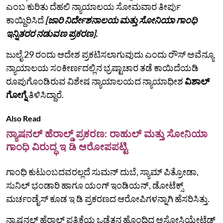
ಎಂಬ ಕುರಿತು ದೆಹಲಿ ನ್ಯಾಯಾಲಯ ಸೋಮವಾರ ತೀರ್ಪು
ಕಾಯ್ದಿರಿಸಿದೆ
[ಜಾರಿ ನಿರ್ದೇಶನಾಲಯ ಮತ್ತು ಸೋನಿಯಾ ಗಾಂಧಿ
ಇನ್ನಿತರರ ನಡುವಣ ಪ್ರಕರಣ].
ಜುಲೈ 29 ರಂದು ಆದೇಶ ಪ್ರಕಟಿಸಲಾಗುವುದು ಎಂದು ರೌಸ್ ಅವೆನ್ಯೂ
ನ್ಯಾಯಾಲಯ ಸಂಕೀರ್ಣದಲ್ಲಿನ ಭ್ರಷ್ಟಾಚಾರ ತಡೆ ಕಾಯಿದೆಯಡಿ
ರೂಪುಗೊಂಡಿರುವ ವಿಶೇಷ ನ್ಯಾಯಾಲಯದ ನ್ಯಾಯಾಧೀಶ
ವಿಶಾಲ್
ಗೋಗ್ನೆ
ತಿಳಿಸಿದ್ದಾರೆ.
Also Read
ನ್ಯಾಷನಲ್ ಹೆರಾಲ್ಡ್ ಪ್ರಕರಣ: ರಾಹುಲ್ ಮತ್ತು ಸೋನಿಯಾ
ಗಾಂಧಿ ವಿರುದ್ಧ ಇ ಡಿ ಆರೋಪಪಟ್ಟಿ
ಗಾಂಧಿ ಕುಟುಂಬದವರಲ್ಲದೆ ಸುಮನ್ ದುಬೆ, ಸ್ಯಾಮ್ ಪಿತ್ರೋಡಾ,
ಸುನಿಲ್‌ ಭಂಡಾರಿ ಹಾಗೂ ಯಂಗ್ ಇಂಡಿಯನ್, ಡೋಟೆಕ್ಸ್
ಮರ್ಚಂಡೈಸ್ ಕೂಡ ಇ ಡಿ ಪ್ರಕರಣದ ಆರೋಪಿಗಳನ್ನಾಗಿ ಹೆಸರಿಸಿತ್ತು.
ನ್ಯಾಷನಲ್‌ ಹೆರಾಲ್ಡ್‌ ಪತ್ರಿಕೆಯ ಒಡೆತನ ಹೊಂದಿದ್ದ ಅಸೋಸಿಯೇಟೆಡ್‌