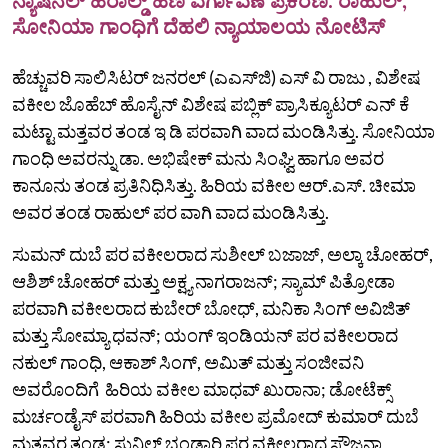
ನ್ಯಾಷನಲ್ ಹೆರಾಲ್ಡ್ ಹಣ ವರ್ಗಾವಣೆ ಪ್ರಕರಣ: ರಾಹುಲ್,
ಸೋನಿಯಾ ಗಾಂಧಿಗೆ ದೆಹಲಿ ನ್ಯಾಯಾಲಯ ನೋಟಿಸ್
ಹೆಚ್ಚುವರಿ ಸಾಲಿಸಿಟರ್ ಜನರಲ್ (ಎಎಸ್‌ಜಿ) ಎಸ್‌ ವಿ ರಾಜು , ವಿಶೇಷ
ವಕೀಲ ಜೊಹೆಬ್ ಹೊಸೈನ್ ವಿಶೇಷ ಪಬ್ಲಿಕ್ ಪ್ರಾಸಿಕ್ಯೂಟರ್ ಎನ್‌ ಕೆ
ಮಟ್ಟಾ ಮತ್ತವರ ತಂಡ ಇ ಡಿ ಪರವಾಗಿ ವಾದ ಮಂಡಿಸಿತ್ತು. ಸೋನಿಯಾ
ಗಾಂಧಿ ಅವರನ್ನು ಡಾ. ಅಭಿಷೇಕ್‌ ಮನು ಸಿಂಘ್ವಿ ಹಾಗೂ ಅವರ
ಕಾನೂನು ತಂಡ ಪ್ರತಿನಿಧಿಸಿತ್ತು. ಹಿರಿಯ ವಕೀಲ ಆರ್.ಎಸ್. ಚೀಮಾ
ಅವರ ತಂಡ ರಾಹುಲ್‌ ಪರ ವಾಗಿ ವಾದ ಮಂಡಿಸಿತ್ತು.
ಸುಮನ್ ದುಬೆ ಪರ ವಕೀಲರಾದ ಸುಶೀಲ್ ಬಜಾಜ್, ಅಲ್ಕಾ ಚೋಹರ್,
ಆಶಿಶ್ ಚೋಹರ್ ಮತ್ತು ಅಕ್ಷ್ಯ ನಾಗರಾಜನ್; ಸ್ಯಾಮ್‌ ಪಿತ್ರೋಡಾ
ಪರವಾಗಿ ವಕೀಲರಾದ ಕುಬೇರ್ ಬೋಧ್, ಮನಿಕಾ ಸಿಂಗ್ ಅವಿಜಿತ್
ಮತ್ತು ಸೋಮ್ಯಾ ಧವನ್; ಯಂಗ್‌ ಇಂಡಿಯನ್‌ ಪರ ವಕೀಲರಾದ
ನಕುಲ್ ಗಾಂಧಿ, ಆಕಾಶ್ ಸಿಂಗ್, ಅಮಿತ್ ಮತ್ತು ಸಂಜೀವನಿ
ಅವರೊಂದಿಗೆ ಹಿರಿಯ ವಕೀಲ ಮಾಧವ್ ಖುರಾನಾ; ಡೋಟೆಕ್ಸ್
ಮರ್ಚಂಡೈಸ್ ಪರವಾಗಿ ಹಿರಿಯ ವಕೀಲ ಪ್ರಮೋದ್ ಕುಮಾರ್ ದುಬೆ
ಮತ್ತವರ ತಂಡ; ಸುನಿಲ್ ಭಂಡಾರಿ ಪರ ವಕೀಲರಾದ ಸೌಜನ್ಯಾ