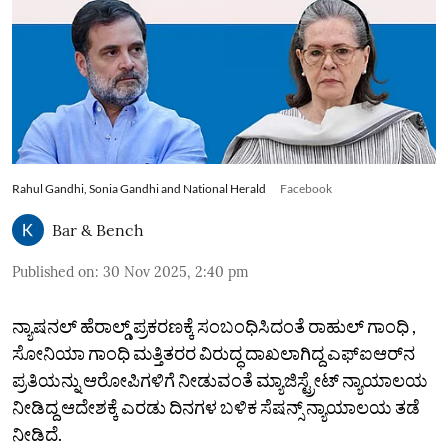
Rahul Gandhi, Sonia Gandhi and National Herald
Facebook
Bar & Bench
Published on
:
30 Nov 2025, 2:40 pm
ನ್ಯಾಷನಲ್ ಹೆರಾಲ್ಡ್ ಪ್ರಕರಣಕ್ಕೆ ಸಂಬಂಧಿಸಿದಂತೆ ರಾಹುಲ್ ಗಾಂಧಿ ,
ಸೋನಿಯಾ ಗಾಂಧಿ ಮತ್ತಿತರರ ವಿರುದ್ಧ ದಾಖಲಾಗಿದ್ದ ಎಫ್‌ಐಆರ್‌ನ
ಪ್ರತಿಯನ್ನು ಆರೋಪಿಗಳಿಗೆ ನೀಡುವಂತೆ ಮ್ಯಾಜಿಸ್ಟ್ರೇಟ್‌ ನ್ಯಾಯಾಲಯ
ನೀಡಿದ್ದ ಆದೇಶಕ್ಕೆ ಎರಡು ದಿನಗಳ ಬಳಿಕ ಸೆಷನ್ಸ್‌ ನ್ಯಾಯಾಲಯ ತಡೆ
ನೀಡಿದೆ.