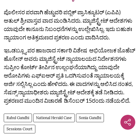
ಪೊಲೀಸರ ಪರವಾಗಿ ಹೆಚ್ಚುವರಿ ಪಬ್ಲಿಕ್ ಪ್ರಾಸಿಕ್ಯೂಟರ್ (ಎಪಿಪಿ)
ಅತುಲ್ ಶ್ರೀವಾಸ್ತವ ವಾದ ಮಂಡಿಸಿದರು. ಮ್ಯಾಜಿಸ್ಟ್ರೇಟ್ ಆದೇಶಗಳು
ಯಾವುದೇ ಕಾನೂನು ನಿಬಂಧನೆಗಳನ್ನು ಉಲ್ಲೇಖಿಸಿಲ್ಲ. ಇದು ಬಹುಶಃ
ನ್ಯಾಯಾಂಗ ಅತಿಕ್ರಮಣದ ಪ್ರಕರಣ ಎಂದು ವಾದಿಸಿದರು.
ಇಒಡಬ್ಲ್ಯೂ ಪರ ಹಾಜರಾದ ಸರ್ಕಾರಿ ವಿಶೇಷ ಅಭಿಯೋಜಕ ಜೊಹೆಬ್
ಹೊಸೇನ್ ಅವರು ಮ್ಯಾಜಿಸ್ಟ್ರೇಟ್‌ ನ್ಯಾಯಾಲಯದ ನಿರ್ದೇಶನಗಳು
ಸುಪ್ರೀಂ ಕೋರ್ಟ್ ತೀರ್ಪಿನ ಉಲ್ಲಂಘನೆಯಾಗಿದ್ದು ಯಾವುದೇ
ಆರೋಪಿಗಳು ಎಫ್‌ಐಆರ್‌ ಪ್ರತಿ ಒದಗಿಸುವಂತೆ ನ್ಯಾಯಾಲಯಕ್ಕೆ
ಅರ್ಜಿ ಸಲ್ಲಿಸಿಲ್ಲ ಎಂದು ಹೇಳಿದರು. ಈ ವಾದಗಳನ್ನು ಆಲಿಸಿದ ನಂತರ,
ಸೆಷನ್ಸ್ ನ್ಯಾಯಾಧೀಶರು ಮ್ಯಾಜಿಸ್ಟ್ರೇಟ್ ಆದೇಶಕ್ಕೆ ತಡೆ ನೀಡಿದರು.
ಪ್ರಕರಣದ ಮುಂದಿನ ವಿಚಾರಣೆ ಡಿಸೆಂಬರ್ 15ರಂದು ನಡೆಯಲಿದೆ.
Rahul Gandhi
National Herald Case
Sonia Gandhi
Sessions Court