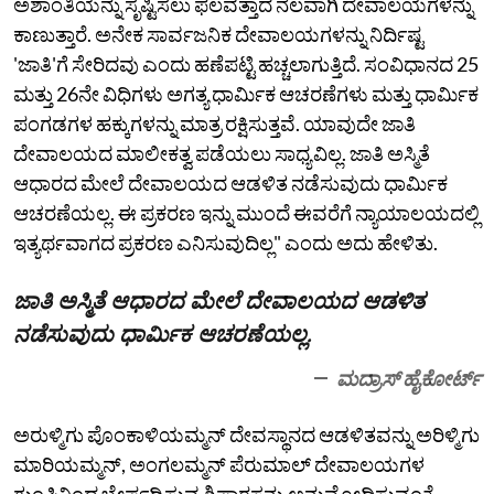
ಅಶಾಂತಿಯನ್ನು ಸೃಷ್ಟಿಸಲು ಫಲವತ್ತಾದ ನೆಲವಾಗಿ ದೇವಾಲಯಗಳನ್ನು
ಕಾಣುತ್ತಾರೆ. ಅನೇಕ ಸಾರ್ವಜನಿಕ ದೇವಾಲಯಗಳನ್ನು ನಿರ್ದಿಷ್ಟ
'ಜಾತಿ'ಗೆ ಸೇರಿದವು ಎಂದು ಹಣೆಪಟ್ಟಿ ಹಚ್ಚಲಾಗುತ್ತಿದೆ. ಸಂವಿಧಾನದ 25
ಮತ್ತು 26ನೇ ವಿಧಿಗಳು ಅಗತ್ಯ ಧಾರ್ಮಿಕ ಆಚರಣೆಗಳು ಮತ್ತು ಧಾರ್ಮಿಕ
ಪಂಗಡಗಳ ಹಕ್ಕುಗಳನ್ನು ಮಾತ್ರ ರಕ್ಷಿಸುತ್ತವೆ. ಯಾವುದೇ ಜಾತಿ
ದೇವಾಲಯದ ಮಾಲೀಕತ್ವ ಪಡೆಯಲು ಸಾಧ್ಯವಿಲ್ಲ. ಜಾತಿ ಅಸ್ಮಿತೆ
ಆಧಾರದ ಮೇಲೆ ದೇವಾಲಯದ ಆಡಳಿತ ನಡೆಸುವುದು ಧಾರ್ಮಿಕ
ಆಚರಣೆಯಲ್ಲ. ಈ ಪ್ರಕರಣ ಇನ್ನು ಮುಂದೆ ಈವರೆಗೆ ನ್ಯಾಯಾಲಯದಲ್ಲಿ
ಇತ್ಯರ್ಥವಾಗದ ಪ್ರಕರಣ ಎನಿಸುವುದಿಲ್ಲ" ಎಂದು ಅದು ಹೇಳಿತು.
ಜಾತಿ ಅಸ್ಮಿತೆ ಆಧಾರದ ಮೇಲೆ ದೇವಾಲಯದ ಆಡಳಿತ
ನಡೆಸುವುದು ಧಾರ್ಮಿಕ ಆಚರಣೆಯಲ್ಲ.
ಮದ್ರಾಸ್ ಹೈಕೋರ್ಟ್
ಅರುಳ್ಮಿಗು ಪೊಂಕಾಳಿಯಮ್ಮನ್ ದೇವಸ್ಥಾನದ ಆಡಳಿತವನ್ನು ಅರಿಳ್ಮಿಗು
ಮಾರಿಯಮ್ಮನ್‌, ಅಂಗಲಮ್ಮನ್‌ ಪೆರುಮಾಲ್‌ ದೇವಾಲಯಗಳ
ಗುಂಪಿನಿಂದ ಬೇರ್ಪಡಿಸುವ ಶಿಫಾರಸನ್ನು ಅನುಮೋದಿಸುವಂತೆ