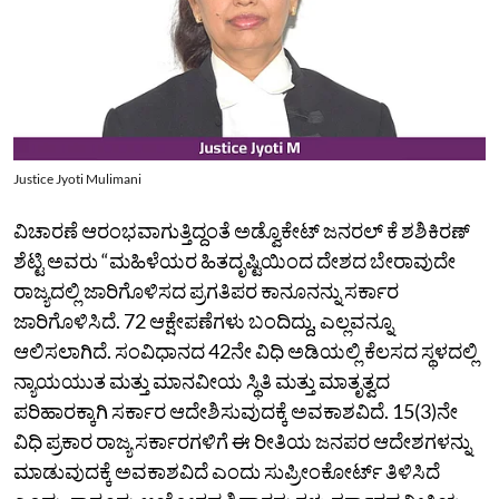
Justice Jyoti Mulimani
ವಿಚಾರಣೆ ಆರಂಭವಾಗುತ್ತಿದ್ದಂತೆ ಅಡ್ವೊಕೇಟ್‌ ಜನರಲ್‌ ಕೆ ಶಶಿಕಿರಣ್‌
ಶೆಟ್ಟಿ ಅವರು “ಮಹಿಳೆಯರ ಹಿತದೃಷ್ಟಿಯಿಂದ ದೇಶದ ಬೇರಾವುದೇ
ರಾಜ್ಯದಲ್ಲಿ ಜಾರಿಗೊಳಿಸದ ಪ್ರಗತಿಪರ ಕಾನೂನನ್ನು ಸರ್ಕಾರ
ಜಾರಿಗೊಳಿಸಿದೆ. 72 ಆಕ್ಷೇಪಣೆಗಳು ಬಂದಿದ್ದು, ಎಲ್ಲವನ್ನೂ
ಆಲಿಸಲಾಗಿದೆ. ಸಂವಿಧಾನದ 42ನೇ ವಿಧಿ ಅಡಿಯಲ್ಲಿ ಕೆಲಸದ ಸ್ಥಳದಲ್ಲಿ
ನ್ಯಾಯಯುತ ಮತ್ತು ಮಾನವೀಯ ಸ್ಥಿತಿ ಮತ್ತು ಮಾತೃತ್ವದ
ಪರಿಹಾರಕ್ಕಾಗಿ ಸರ್ಕಾರ ಆದೇಶಿಸುವುದಕ್ಕೆ ಅವಕಾಶವಿದೆ. 15(3)ನೇ
ವಿಧಿ ಪ್ರಕಾರ ರಾಜ್ಯ ಸರ್ಕಾರಗಳಿಗೆ ಈ ರೀತಿಯ ಜನಪರ ಆದೇಶಗಳನ್ನು
ಮಾಡುವುದಕ್ಕೆ ಅವಕಾಶವಿದೆ ಎಂದು ಸುಪ್ರೀಂಕೋರ್ಟ್‌ ತಿಳಿಸಿದೆ