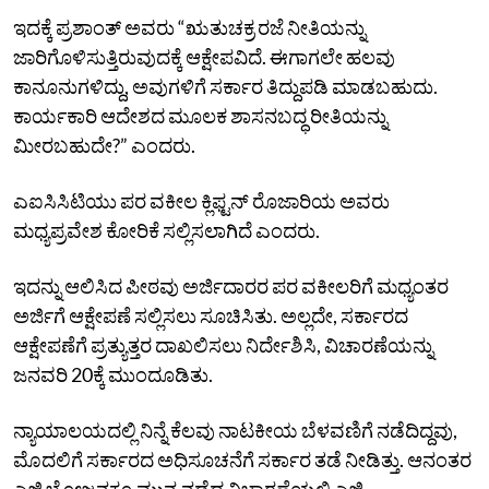
ಇದಕ್ಕೆ ಪ್ರಶಾಂತ್‌ ಅವರು “ಋತುಚಕ್ರ ರಜೆ ನೀತಿಯನ್ನು
ಜಾರಿಗೊಳಿಸುತ್ತಿರುವುದಕ್ಕೆ ಆಕ್ಷೇಪವಿದೆ. ಈಗಾಗಲೇ ಹಲವು
ಕಾನೂನುಗಳಿದ್ದು, ಅವುಗಳಿಗೆ ಸರ್ಕಾರ ತಿದ್ದುಪಡಿ ಮಾಡಬಹುದು.
ಕಾರ್ಯಕಾರಿ ಆದೇಶದ ಮೂಲಕ ಶಾಸನಬದ್ಧ ರೀತಿಯನ್ನು
ಮೀರಬಹುದೇ?” ಎಂದರು.
ಎಐಸಿಸಿಟಿಯು ಪರ ವಕೀಲ ಕ್ಲಿಫ್ಟನ್‌ ರೊಜಾರಿಯ ಅವರು
ಮಧ್ಯಪ್ರವೇಶ ಕೋರಿಕೆ ಸಲ್ಲಿಸಲಾಗಿದೆ ಎಂದರು.
ಇದನ್ನು ಆಲಿಸಿದ ಪೀಠವು ಅರ್ಜಿದಾರರ ಪರ ವಕೀಲರಿಗೆ ಮಧ್ಯಂತರ
ಅರ್ಜಿಗೆ ಆಕ್ಷೇಪಣೆ ಸಲ್ಲಿಸಲು ಸೂಚಿಸಿತು. ಅಲ್ಲದೇ, ಸರ್ಕಾರದ
ಆಕ್ಷೇಪಣೆಗೆ ಪ್ರತ್ಯುತ್ತರ ದಾಖಲಿಸಲು ನಿರ್ದೇಶಿಸಿ, ವಿಚಾರಣೆಯನ್ನು
ಜನವರಿ 20ಕ್ಕೆ ಮುಂದೂಡಿತು.
ನ್ಯಾಯಾಲಯದಲ್ಲಿ ನಿನ್ನೆ ಕೆಲವು ನಾಟಕೀಯ ಬೆಳವಣಿಗೆ ನಡೆದಿದ್ದವು,
ಮೊದಲಿಗೆ ಸರ್ಕಾರದ ಅಧಿಸೂಚನೆಗೆ ಸರ್ಕಾರ ತಡೆ ನೀಡಿತ್ತು. ಆನಂತರ
ಎಜಿ ಭೋಜನಕ್ಕೂ ಮುನ್ನ ನಡೆದ ವಿಚಾರಣೆಯಲ್ಲಿ ಎಜಿ