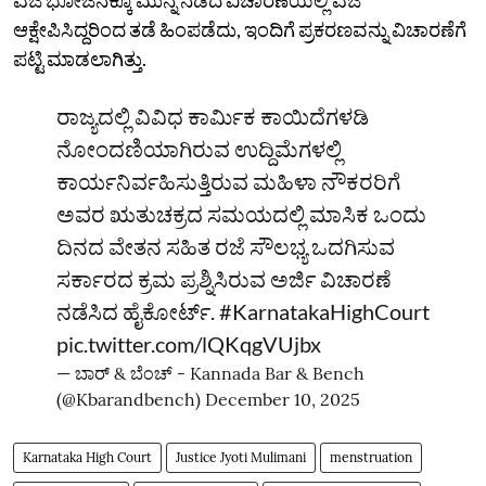
ಆಕ್ಷೇಪಿಸಿದ್ದರಿಂದ ತಡೆ ಹಿಂಪಡೆದು, ಇಂದಿಗೆ ಪ್ರಕರಣವನ್ನು ವಿಚಾರಣೆಗೆ
ಪಟ್ಟಿ ಮಾಡಲಾಗಿತ್ತು.
ರಾಜ್ಯದಲ್ಲಿ ವಿವಿಧ ಕಾರ್ಮಿಕ ಕಾಯಿದೆಗಳಡಿ
ನೋಂದಣಿಯಾಗಿರುವ ಉದ್ದಿಮೆಗಳಲ್ಲಿ
ಕಾರ್ಯನಿರ್ವಹಿಸುತ್ತಿರುವ ಮಹಿಳಾ ನೌಕರರಿಗೆ
ಅವರ ಋತುಚಕ್ರದ ಸಮಯದಲ್ಲಿ ಮಾಸಿಕ ಒಂದು
ದಿನದ ವೇತನ ಸಹಿತ ರಜೆ ಸೌಲಭ್ಯ ಒದಗಿಸುವ
ಸರ್ಕಾರದ ಕ್ರಮ ಪ್ರಶ್ನಿಸಿರುವ ಅರ್ಜಿ ವಿಚಾರಣೆ
ನಡೆಸಿದ ಹೈಕೋರ್ಟ್.
#KarnatakaHighCourt
pic.twitter.com/lQKqgVUjbx
— ಬಾರ್‌ & ಬೆಂಚ್ - Kannada Bar & Bench
(@Kbarandbench)
December 10, 2025
Karnataka High Court
Justice Jyoti Mulimani
menstruation