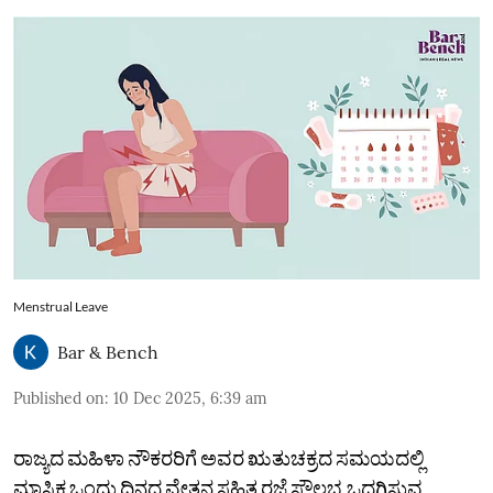
Menstrual Leave
Bar & Bench
Published on
:
10 Dec 2025, 6:39 am
ರಾಜ್ಯದ ಮಹಿಳಾ ನೌಕರರಿಗೆ ಅವರ ಋತುಚಕ್ರದ ಸಮಯದಲ್ಲಿ
ಮಾಸಿಕ ಒಂದು ದಿನದ ವೇತನ ಸಹಿತ ರಜೆ ಸೌಲಭ್ಯ ಒದಗಿಸುವ