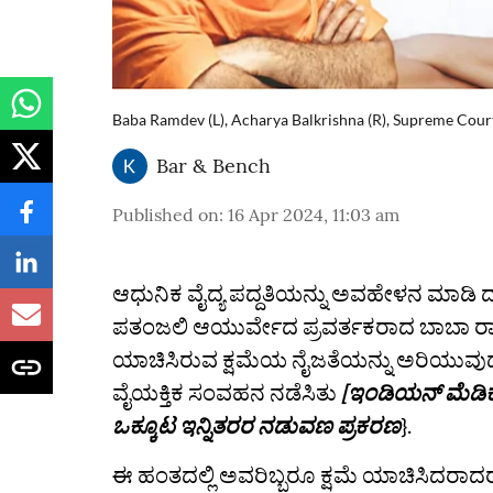
Baba Ramdev (L), Acharya Balkrishna (R), Supreme Cour
Bar & Bench
Published on
:
16 Apr 2024, 11:03 am
ಆಧುನಿಕ ವೈದ್ಯ ಪದ್ದತಿಯನ್ನು ಅವಹೇಳನ ಮಾಡಿ ದಾ
ಪತಂಜಲಿ ಆಯುರ್ವೇದ ಪ್ರವರ್ತಕರಾದ ಬಾಬಾ ರಾ
ಯಾಚಿಸಿರುವ ಕ್ಷಮೆಯ ನೈಜತೆಯನ್ನು ಅರಿಯುವುದಕ
ವೈಯಕ್ತಿಕ ಸಂವಹನ ನಡೆಸಿತು
[ಇಂಡಿಯನ್ ಮೆಡಿ
ಒಕ್ಕೂಟ ಇನ್ನಿತರರ ನಡುವಣ ಪ್ರಕರಣ
}.
ಈ ಹಂತದಲ್ಲಿ ಅವರಿಬ್ಬರೂ ಕ್ಷಮೆ ಯಾಚಿಸಿದರಾ