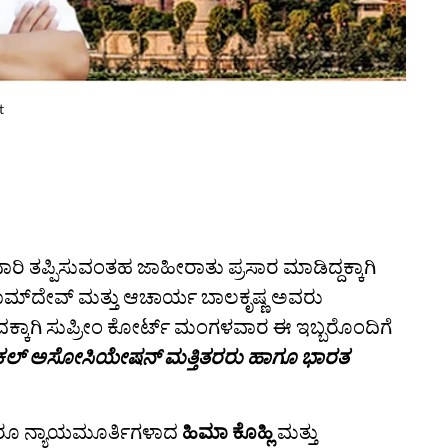
t
ರಿ ತಪ್ಪಿಸುವಂತಹ ಜಾಹೀರಾತು ಪ್ರಸಾರ ಮಾಡಿದ್ದಕ್ಕಾಗಿ
ಮ್‌ದೇವ್ ಮತ್ತು ಆಚಾರ್ಯ ಬಾಲಕೃಷ್ಣ ಅವರು
್ಕಾಗಿ ಸುಪ್ರೀಂ ಕೋರ್ಟ್‌ ಮಂಗಳವಾರ ಈ ಇಬ್ಬರೊಂದಿಗೆ
ಕಲ್ ಅಸೋಸಿಯೇಷನ್ ಮತ್ತಿತರರು ಹಾಗೂ ಭಾರತ
ದರೂ ನ್ಯಾಯಮೂರ್ತಿಗಳಾದ
ಹಿಮಾ ಕೊಹ್ಲಿ
ಮತ್ತು