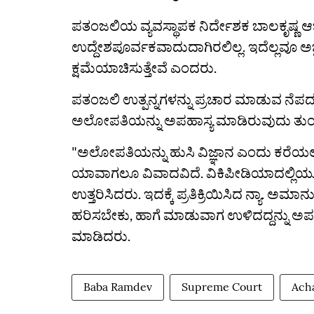
ಪತಂಜಲಿಯ ವ್ಯವಸ್ಥಾಪಕ ನಿರ್ದೇಶಕ ಬಾಲಕೃಷ್ಣ 
ಉದ್ದೇಶಪೂರ್ವಕವಾದುದಾಗಿರಲಿಲ್ಲ. ಇದೆಲ್ಲವೂ ಅಜ
ಕ್ಷಮೆಯಾಚಿಸುತ್ತೇವೆ ಎಂದರು.
ಪತಂಜಲಿ ಉತ್ಪನ್ನಗಳನ್ನು ಪ್ರಚಾರ ಮಾಡುವ ನೆಪದ
ಅಲೋಪತಿಯನ್ನು ಅಪಹಾಸ್ಯ ಮಾಡಿರುವುದು ತುಂಬ
"ಅಲೋಪತಿಯನ್ನು ಹುಸಿ ವಿಜ್ಞಾನ ಎಂದು ಕರೆಯಲಾ
ಯಾವಾಗಲೂ ವಿವಾದವಿದೆ. ವಿಕಿಪೀಡಿಯಾದಲ್ಲಿ
ಉತ್ತರಿಸಿದರು. ಇದಕ್ಕೆ ಪ್ರತಿಕ್ರಿಯಿಸಿದ ನ್ಯಾ. 
ಹರಿಸಬೇಕು, ಹಾಗೆ ಮಾಡುವಾಗ ಉಳಿದದ್ದನ್ನು ಅಪಮ
ಮಾಡಿದರು.
Baba Ramdev
Supreme Court
Acha