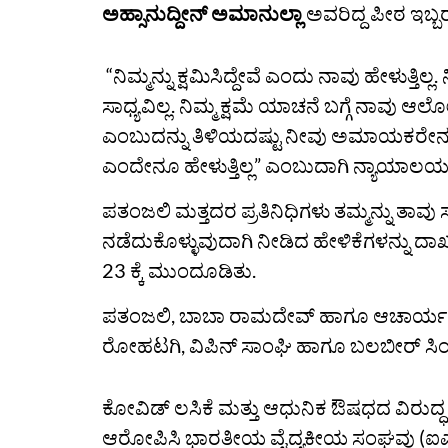
ಅಹ್ಸಾನುದ್ದೀನ್ ಅಮಾನುಲ್ಲಾ
ಅವರಿದ್ದ ಪೀಠ ಇಬ್ಬರ
“ನಿಮ್ಮನ್ನು ಕ್ಷಮಿಸಿದ್ದೇವೆ ಎಂದು ನಾವು ಹೇಳುತ್ತಿಲ
ಸಾಧ್ಯವಿಲ್ಲ. ನಿಮ್ಮ ಕ್ಷಮೆ ಯಾಚನೆ ಬಗ್ಗೆ ನಾವು ಆ
ಎಂಬುದನ್ನು ತಿಳಿಯದಷ್ಟು ನೀವು ಅಮಾಯಕರೇನೂ ಅಲ
ಎಂದೇನೂ ಹೇಳುತ್ತಿಲ್ಲ” ಎಂಬುದಾಗಿ ನ್ಯಾಯಾಲಯ
ಪತಂಜಲಿ ಮತ್ತದರ ಪ್ರತಿನಿಧಿಗಳು ತಮ್ಮನ್ನು ತಾವು 
ನಡೆದುಕೊಳ್ಳುವುದಾಗಿ ನೀಡಿದ ಹೇಳಿಕೆಗಳನ್ನು ದ
23 ಕ್ಕೆ ಮುಂದೂಡಿತು.
ಪತಂಜಲಿ, ಬಾಬಾ ರಾಮದೇವ್‌ ಹಾಗೂ ಆಚಾರ್ಯ 
ರೋಹಟಗಿ, ವಿಪಿನ್‌ ಸಾಂಘಿ ಹಾಗೂ ಬಲಬೀರ್‌ ಸಿ
ಕೋವಿಡ್‌ ಲಸಿಕೆ ಮತ್ತು ಆಧುನಿಕ ಔಷಧದ ವಿರುದ
ಆರೋಪಿಸಿ ಭಾರತೀಯ ವೈದ್ಯಕೀಯ ಸಂಘವು (ಐಎಂಎ) ಪ