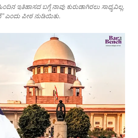
ಮ್ಮ ಹಿಂದಿನ ಇತಿಹಾಸದ ಬಗ್ಗೆ ನಾವು ಕುರುಡಾಗಿರಲು ಸಾಧ್ಯವಿಲ್ಲ.
ೇವೆ” ಎಂದು ಪೀಠ ನುಡಿಯಿತು.