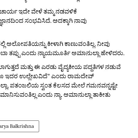
ಆಚಾರ್ಯ ಇದೇ ವೇಳೆ ತಮ್ಮ ನಡವಳಿಕೆ
್ಞಾನದಿಂದ ಸಂಭವಿಸಿದೆ. ಅದಕ್ಕಾಗಿ ನಾವು
ಲ್ಲಿ ಅಲೋಪತಿಯನ್ನು ಕೀಳಾಗಿ ಕಾಣುವಂತಿಲ್ಲ. ನೀವು
ಾ ತಪ್ಪು ಎಂದು ನ್ಯಾಯಮೂರ್ತಿ ಅಮಾನುಲ್ಲಾ ಹೇಳಿದರು.
ಗುತ್ತದೆ ಮತ್ತು ಈ ಎರಡು ವೈದ್ಯಕೀಯ ಪದ್ದತಿಗಳ ನಡುವೆ
ಯೂ ಇದರ ಉಲ್ಲೇಖವಿದೆ" ಎಂದು ರಾಮದೇವ್
ಅಮಾನುಲ್ಲಾ, ಪತಂಜಲಿಯ ಸ್ವಂತ ಕೆಲಸದ ಮೇಲೆ ಗಮನವನ್ನಷ್ಟೇ
ಾನಿಸುವಂತಿಲ್ಲ ಎಂದು ನ್ಯಾ. ಅಮಾನುಲ್ಲಾ ತಾಕೀತು
rya Balkrishna