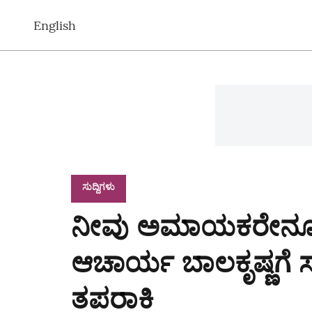
English
ಸುದ್ದಿಗಳು
ನೀವು ಅಮಾಯಕರೇನೂ ಅ
ಆಚಾರ್ಯ ಬಾಲಕೃಷ್ಣಗೆ ಸು
ತಪರಾಕಿ