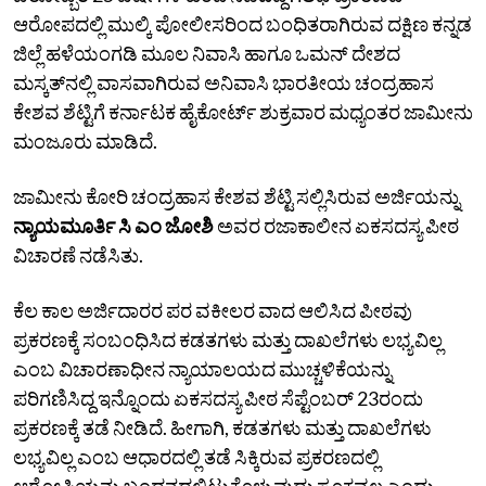
ಆರೋಪದಲ್ಲಿ ಮುಲ್ಕಿ ಪೋಲೀಸರಿಂದ ಬಂಧಿತರಾಗಿರುವ ದಕ್ಷಿಣ ಕನ್ನಡ
ಜಿಲ್ಲೆ ಹಳೆಯಂಗಡಿ ಮೂಲ ನಿವಾಸಿ ಹಾಗೂ ಒಮನ್ ದೇಶದ
ಮಸ್ಕತ್‌ನಲ್ಲಿ ವಾಸವಾಗಿರುವ ಅನಿವಾಸಿ ಭಾರತೀಯ ಚಂದ್ರಹಾಸ
ಕೇಶವ ಶೆಟ್ಟಿಗೆ ಕರ್ನಾಟಕ ಹೈಕೋರ್ಟ್ ಶುಕ್ರವಾರ ಮಧ್ಯಂತರ ಜಾಮೀನು
ಮಂಜೂರು ಮಾಡಿದೆ.
ಜಾಮೀನು ಕೋರಿ ಚಂದ್ರಹಾಸ ಕೇಶವ ಶೆಟ್ಟಿ ಸಲ್ಲಿಸಿರುವ ಅರ್ಜಿಯನ್ನು
ನ್ಯಾಯಮೂರ್ತಿ ಸಿ ಎಂ ಜೋಶಿ
ಅವರ ರಜಾಕಾಲೀನ ಏಕಸದಸ್ಯ ಪೀಠ
ವಿಚಾರಣೆ ನಡೆಸಿತು.
ಕೆಲ ಕಾಲ ಅರ್ಜಿದಾರರ ಪರ ವಕೀಲರ ವಾದ ಆಲಿಸಿದ ಪೀಠವು
ಪ್ರಕರಣಕ್ಕೆ ಸಂಬಂಧಿಸಿದ ಕಡತಗಳು ಮತ್ತು ದಾಖಲೆಗಳು ಲಭ್ಯವಿಲ್ಲ
ಎಂಬ ವಿಚಾರಣಾಧೀನ ನ್ಯಾಯಾಲಯದ ಮುಚ್ಚಳಿಕೆಯನ್ನು
ಪರಿಗಣಿಸಿದ್ದ ಇನ್ನೊಂದು ಏಕಸದಸ್ಯ ಪೀಠ ಸೆಪ್ಟೆಂಬರ್‌ 23ರಂದು
ಪ್ರಕರಣಕ್ಕೆ ತಡೆ ನೀಡಿದೆ. ಹೀಗಾಗಿ, ಕಡತಗಳು ಮತ್ತು ದಾಖಲೆಗಳು
ಲಭ್ಯವಿಲ್ಲ ಎಂಬ ಆಧಾರದಲ್ಲಿ ತಡೆ ಸಿಕ್ಕಿರುವ ಪ್ರಕರಣದಲ್ಲಿ
ಆರೋಪಿಯನ್ನು ಬಂಧನದಲ್ಲಿಟ್ಟುಕೊಳ್ಳುವುದು ಸೂಕ್ತವಲ್ಲ ಎಂದು