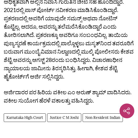
ಅಧಿಕೃತವಾಗಿ ಅಲ್ಲಿನ ನಿವಾಸಿ ಗುರುತಿನ ಚೀಟಿ ಸಹ ಹೊಂದಿದ್ದಾರೆ.
2021ರಲ್ಲಿ ಪಾಸ್ ಪೋರ್ಟ್ ನವೀಕರಣ ಮಾಡಿಸಿಕೊಂಡಿದ್ದಾರೆ.
ಪ್ರಕರಣದಲ್ಲಿ ಅವರಿಗೆ ಯಾವುದೇ ಸಮನ್ಸ್ ಅಥವಾ ನೋಟಿಸ್
ಕೊಟ್ಟಿಲ್ಲ. ಆದರೂ, ಅವರನ್ನು ತಲೆಮರೆಸಿಕೊಂಡಿದ್ದಾರೆ ಎಂದು
ತೋರಿಸಲಾಗಿದೆ. ಪ್ರಕರಣಕ್ಕೂ ಅವರಿಗೂ ಸಂಬಂಧವಿಲ್ಲ. ತಾಯಿಯ
ಪುಣ್ಯಸ್ಮರಣೆ ಕಾರ್ಯಕ್ರಮದಲ್ಲಿ ಪಾಲ್ಗೊಳ್ಳಲು ಮಸ್ಕತ್‌ನಿಂದ ತವರೂರಿಗೆ
ಬರುವಾಗ ಮುಂಬೈ ವಿಮಾನ ನಿಲ್ದಾಣದಲ್ಲಿ ಮುಲ್ಕಿ ಪೋಲೀಸರು ಕೇಶವ
ಶೆಟ್ಟಿ ಅವರನ್ನು ಆಗಸ್ಟ್ 28ರಂದು ಬಂಧಿಸಿದ್ದರು. ವಿಚಾರಣಾಧೀನ
ನ್ಯಾಯಾಲಯ ಜಾಮೀನು ತಿರಸ್ಕರಿಸಿತ್ತು. ಹೀಗಾಗಿ, ಕೇಶವ ಶೆಟ್ಟಿ
ಹೈಕೋರ್ಟ್‌ಗೆ ಅರ್ಜಿ ಸಲ್ಲಿಸಿದ್ದರು.
ಅರ್ಜಿದಾರರ ಪರ ಹಿರಿಯ ವಕೀಲ ಎಂ ಅರುಣ್ ಶ್ಯಾಮ್ ವಾದಿಸಿದರು.
ವಕೀಲ ಸುಯೋಗ ಹೆರಳೆ ವಕಾಲತ್ತು ವಹಿಸಿದ್ದರು.
Karnataka High Court
Justice C M Joshi
Non Resident Indian