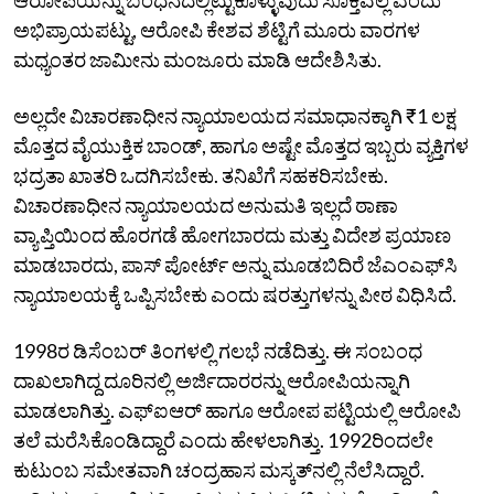
ಅಭಿಪ್ರಾಯಪಟ್ಟು, ಆರೋಪಿ ಕೇಶವ ಶೆಟ್ಟಿಗೆ ಮೂರು ವಾರಗಳ
ಮಧ್ಯಂತರ ಜಾಮೀನು ಮಂಜೂರು ಮಾಡಿ ಆದೇಶಿಸಿತು.
ಅಲ್ಲದೇ ವಿಚಾರಣಾಧೀನ ನ್ಯಾಯಾಲಯದ ಸಮಾಧಾನಕ್ಕಾಗಿ ₹1 ಲಕ್ಷ
ಮೊತ್ತದ ವೈಯುಕ್ತಿಕ ಬಾಂಡ್, ಹಾಗೂ ಅಷ್ಟೇ ಮೊತ್ತದ ಇಬ್ಬರು ವ್ಯಕ್ತಿಗಳ
ಭದ್ರತಾ ಖಾತರಿ ಒದಗಿಸಬೇಕು. ತನಿಖೆಗೆ ಸಹಕರಿಸಬೇಕು.
ವಿಚಾರಣಾಧೀನ ನ್ಯಾಯಾಲಯದ ಅನುಮತಿ ಇಲ್ಲದೆ ಠಾಣಾ
ವ್ಯಾಪ್ತಿಯಿಂದ ಹೊರಗಡೆ ಹೋಗಬಾರದು ಮತ್ತು ವಿದೇಶ ಪ್ರಯಾಣ
ಮಾಡಬಾರದು, ಪಾಸ್ ಪೋರ್ಟ್ ಅನ್ನು ಮೂಡಬಿದಿರೆ ಜೆಎಂಎಫ್‌ಸಿ
ನ್ಯಾಯಾಲಯಕ್ಕೆ ಒಪ್ಪಿಸಬೇಕು ಎಂದು ಷರತ್ತುಗಳನ್ನು ಪೀಠ ವಿಧಿಸಿದೆ.
1998ರ ಡಿಸೆಂಬರ್ ತಿಂಗಳಲ್ಲಿ ಗಲಭೆ ನಡೆದಿತ್ತು. ಈ ಸಂಬಂಧ
ದಾಖಲಾಗಿದ್ದ ದೂರಿನಲ್ಲಿ ಅರ್ಜಿದಾರರನ್ನು ಆರೋಪಿಯನ್ನಾಗಿ
ಮಾಡಲಾಗಿತ್ತು. ಎಫ್ಐಆರ್ ಹಾಗೂ ಆರೋಪ ಪಟ್ಟಿಯಲ್ಲಿ ಆರೋಪಿ
ತಲೆ ಮರೆಸಿಕೊಂಡಿದ್ದಾರೆ ಎಂದು ಹೇಳಲಾಗಿತ್ತು. 1992ರಿಂದಲೇ
ಕುಟುಂಬ ಸಮೇತವಾಗಿ ಚಂದ್ರಹಾಸ ಮಸ್ಕತ್‌ನಲ್ಲಿ ನೆಲೆಸಿದ್ದಾರೆ.