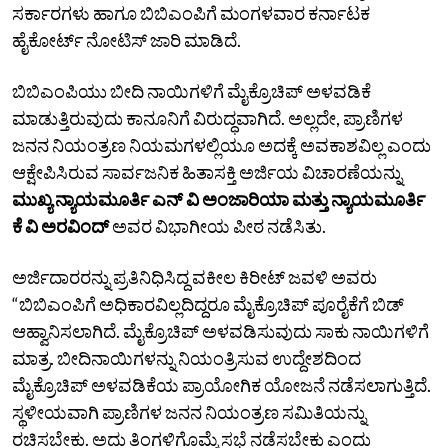
ಸರ್ಕಾರಗಳು ಹಾಗೂ ಬಿಬಿಎಂಪಿಗೆ ಮಂಗಳವಾರ ಕರ್ನಾಟಕ
ಹೈಕೋರ್ಟ್‌ ನೋಟಿಸ್‌ ಜಾರಿ ಮಾಡಿದೆ.
ಬಿಬಿಎಂಪಿಯು ಬೀದಿ ನಾಯಿಗಳಿಗೆ ಮೈಕ್ರೊಚಿಪ್‌ ಅಳವಡಿಕೆ
ಮಾಡುತ್ತಿರುವುದು ಕಾನೂನಿಗೆ ವಿರುದ್ಧವಾಗಿದೆ. ಅಲ್ಲದೇ, ಪ್ರಾಣಿಗಳ
ಜನನ ನಿಯಂತ್ರಣ ನಿಯಮಗಳಲ್ಲಿಯೂ ಅದಕ್ಕೆ ಅವಕಾಶವಿಲ್ಲ ಎಂದು
ಆಕ್ಷೇಪಿಸಿರುವ ಸಾರ್ವಜನಿಕ ಹಿತಾಸಕ್ತಿ ಅರ್ಜಿಯ ವಿಚಾರಣೆಯನ್ನು
ಮುಖ್ಯ ನ್ಯಾಯಮೂರ್ತಿ ಎನ್‌ ವಿ ಅಂಜಾರಿಯಾ ಮತ್ತು ನ್ಯಾಯಮೂರ್ತಿ
ಕೆ ವಿ ಅರವಿಂದ್‌
ಅವರ ವಿಭಾಗೀಯ ಪೀಠ ನಡೆಸಿತು.
ಅರ್ಜಿದಾರರನ್ನು ಪ್ರತಿನಿಧಿಸಿದ್ದ ವಕೀಲ ಕಿರೀಟ್‌ ಜವಳಿ ಅವರು
“ಬಿಬಿಎಂಪಿಗೆ ಅಧಿಕಾರವಿಲ್ಲದಿದ್ದರೂ ಮೈಕ್ರೊಚಿಪ್‌ ಪೂರೈಕೆಗೆ ಬಿಡ್‌
ಆಹ್ವಾನಿಸಲಾಗಿದೆ. ಮೈಕ್ರೊಚಿಪ್‌ ಅಳವಡಿಸುವುದು ಸಾಕು ನಾಯಿಗಳಿಗೆ
ಮಾತ್ರ. ಬೀದಿನಾಯಿಗಳನ್ನು ನಿಯಂತ್ರಿಸುವ ಉದ್ದೇಶದಿಂದ
ಮೈಕ್ರೊಚಿಪ್‌ ಅಳವಡಿಕೆಯ ಪ್ರಾಯೋಗಿಕ ಯೋಜನೆ ನಡೆಸಲಾಗುತ್ತಿದೆ.
ಸ್ಥಳೀಯವಾಗಿ ಪ್ರಾಣಿಗಳ ಜನನ ನಿಯಂತ್ರಣ ಸಮಿತಿಯನ್ನು
ರಚಿಸಬೇಕು. ಅದು ತಿಂಗಳಿಗೊಮ್ಮೆ ಸಭೆ ನಡೆಸಬೇಕು ಎಂದು