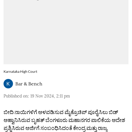
Karnataka High Court
Bar & Bench
Published on
:
19 Nov 2024, 2:11 pm
ಬೀದಿ ನಾಯಿಗಳಿಗೆ ಅಳವಡಿಸುವ ಮೈಕ್ರೊಚಿಪ್‌ ಪೂರೈಸಿಲು ಬಿಡ್‌
ಆಹ್ವಾನಿಸಿರುವ ಬೃಹತ್‌ ಬೆಂಗಳೂರು ಮಹಾನಗರ ಪಾಲಿಕೆಯ ಆದೇಶ
ಪ್ರಶ್ನಿಸಿರುವ ಅರ್ಜಿಗೆ ಸಂಬಂಧಿಸಿದಂತೆ ಕೇಂದ್ರ ಮತ್ತು ರಾಜ್ಯ