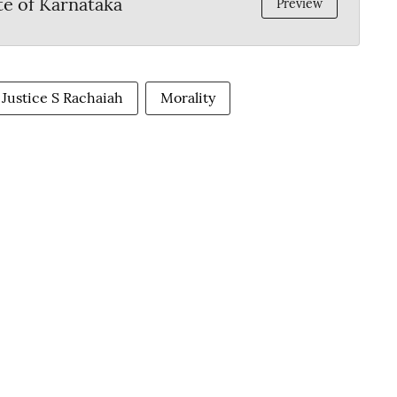
e of Karnataka
Preview
Justice S Rachaiah
Morality