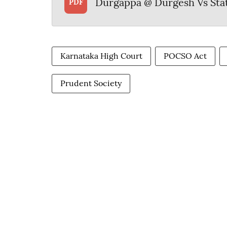
Durgappa @ Durgesh Vs Stat
PDF
Karnataka High Court
POCSO Act
Prudent Society