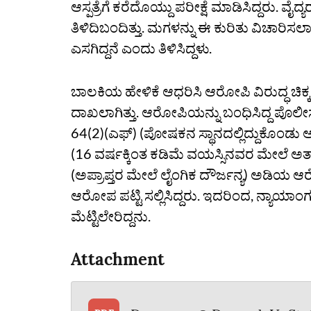
ಆಸ್ಪತ್ರೆಗೆ ಕರೆದೊಯ್ದು ಪರೀಕ್ಷೆ ಮಾಡಿಸಿದ್ದರು. ವ
ತಿಳಿದಿಬಂದಿತ್ತು. ಮಗಳನ್ನು ಈ ಕುರಿತು ವಿಚಾರಿ
ಎಸಗಿದ್ದನೆ ಎಂದು ತಿಳಿಸಿದ್ದಳು.
ಬಾಲಕಿಯ ಹೇಳಿಕೆ ಆಧರಿಸಿ ಆರೋಪಿ ವಿರುದ್ಧ ಚಿಕ
ದಾಖಲಾಗಿತ್ತು. ಆರೋಪಿಯನ್ನು ಬಂಧಿಸಿದ್ದ ಪೊಲೀಸ
64(2)(ಎಫ್) (ಪೋಷಕನ ಸ್ಥಾನದಲ್ಲಿದ್ದುಕೊಂಡು ಅ
(16 ವರ್ಷಕ್ಕಿಂತ ಕಡಿಮೆ ವಯಸ್ಸಿನವರ ಮೇಲೆ ಅತ
(ಅಪ್ರಾಪ್ತರ ಮೇಲೆ ಲೈಂಗಿಕ ದೌರ್ಜನ್ಯ) ಅಡಿಯ 
ಆರೋಪ ಪಟ್ಟಿ ಸಲ್ಲಿಸಿದ್ದರು. ಇದರಿಂದ, ನ್ಯಾಯ
ಮೆಟ್ಟಿಲೇರಿದ್ದನು.
Attachment