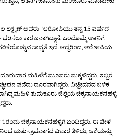
ಾಗಿರುತ್ತಾನೆ, ಆತನಿಗೆ ಜಾಮೀನು ಮಂಜೂರು ಮಾಡಬೇಕು"
ಕೀಲ ಲಕ್ಷ್ಮಣ್‌ ಅವರು "ಆರೋಪಿಯು ತನ್ನ‌ 15 ವರ್ಷದ
ರಿಸಲು ಕಾರಣನಾಗಿದ್ದಾನೆ. ಒಂದೊಮ್ಮೆ ಆತನಿಗೆ
 ಬೆದರಿಕೆಯೊಡ್ಡುವ ಸಾಧ್ಯತೆ ಇದೆ. ಆದ್ದರಿಂದ, ಆರೋಪಿಯ
 ದೂರುದಾರ ಮಹಿಳೆಗೆ ಮೂವರು ಮಕ್ಕಳಿದ್ದರು. ಇಬ್ಬರ
ಿಚ್ಛೇದನ ಪಡೆದು ದೂರವಾಗಿದ್ದರು. ವಿಚ್ಛೇದನದ ಬಳಿಕ
್ದ ಮಹಿಳೆ ತುಮಕೂರು ಜಿಲ್ಲೆಯ ಚಿಕ್ಕನಾಯಕನಹಳ್ಳಿ
ದ್ದರು.
್ 1ರಂದು ಚಿಕ್ಕನಾಯಕನಹಳ್ಳಿಗೆ ಬಂದಿದ್ದರು. ಈ ವೇಳೆ
ಂಗಳಿನಿಂದ ಋತುಸ್ರಾವವಾಗದ ವಿಚಾರ ತಿಳಿದು, ಆಕೆಯನ್ನು