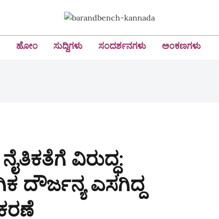
ಹೋಂ
ಸುದ್ದಿಗಳು
ಸಂದರ್ಶನಗಳು
ಅಂಕಣಗಳು
ಕತೆಗೆ ವಿರುದ್ಧ:
ದೌರ್ಜನ್ಯ ಎಸಗಿದ್ದ
ಕರಣೆ