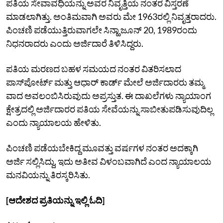
ಪತಿಯ ಸೇವಾವಧಿಯನ್ನು ಅವರ ನಿವೃತ್ತಿಯ ನಂತರ ವಿಸ್ತರಣೆ
ಮಾಡಲಾಗಿತ್ತು. ಅಂತಿಮವಾಗಿ ಅವರು ಮೇ 1963ರಲ್ಲಿ ನಿವೃತ್ತರಾದರು.
ಪಿಂಚಣಿ ಪಡೆಯುತ್ತಿರುವಾಗಲೇ ಸಿನ್ಹಾ ಜೂನ್ 20, 1989ರಂದು
ನಿಧನರಾದರು ಎಂದು ಅರ್ಜಿದಾರೆ ತಿಳಿಸಿದ್ದರು.
ಪತಿಯ ಮರಣದ ಬಹಳ ಸಮಯದ ನಂತರ ವಿತರಿಸಲಾದ
ಪಾಸ್‌ಪೋರ್ಟ್‌ ಮತ್ತು ಆಧಾರ್ ಕಾರ್ಡ್ ಮೇಲೆ ಅರ್ಜಿದಾರರು ತಮ್ಮ
ವಾದ ಅವಲಂಬಿಸಿರುವುದು ಅಪ್ರಸ್ತುತ. ಈ ದಾಖಲೆಗಳು ನ್ಯಾಯಾಂಗ
ಕ್ಷೇತ್ರದಲ್ಲಿ ಅರ್ಜಿದಾರರ ಪತಿಯ ಸೇವೆಯನ್ನು ಸಾಬೀತುಪಡಿಸುವುದಿಲ್ಲ
ಎಂದು ನ್ಯಾಯಾಲಯ ಹೇಳಿತು.
ಪಿಂಚಣಿ ಪಡೆಯಬೇಕಿದ್ದ ಮೂವತ್ತು ವರ್ಷಗಳ ನಂತರ ಅದಕ್ಕಾಗಿ
ಅರ್ಜಿ ಸಲ್ಲಿಸಿದ್ದು, ಇದು ಅತೀವ ವಿಳಂಬವಾಗಿದೆ ಎಂದ ನ್ಯಾಯಾಲಯ
ಮನವಿಯನ್ನು ತಿರಸ್ಕರಿಸಿತು.
[ಆದೇಶದ ಪ್ರತಿಯನ್ನು ಇಲ್ಲಿ ಓದಿ]