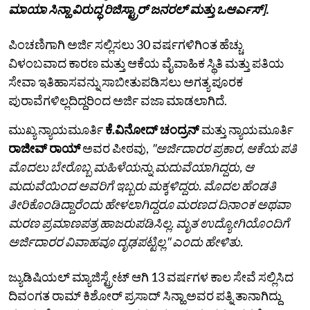
ಮಾಯಾ ಸಿನ್ಹಾ ವಿರುದ್ಧ ರಿಜಿಸ್ಟ್ರಾರ್ ಜನರಲ್ ಮತ್ತು ಒಆರ್ಎಸ್].
ಪಿಂಚಣಿಗಾಗಿ ಅರ್ಜಿ ಸಲ್ಲಿಸಲು 30 ವರ್ಷಗಳಿಗಿಂತ ಹೆಚ್ಚು
ವಿಳಂಬವಾದ ಕಾರಣ ಮತ್ತು ಆಕೆಯ ವೈವಾಹಿಕ ಸ್ಥಿತಿ ಮತ್ತು ಪತಿಯ
ಸೇವಾ ಇತಿಹಾಸವನ್ನು ಸಾಬೀತುಪಡಿಸಲು ಅಗತ್ಯ ಪೂರಕ
ಪುರಾವೆಗಳಿಲ್ಲದಿದ್ದರಿಂದ ಅರ್ಜಿ ವಜಾ ಮಾಡಲಾಗಿದೆ.
ಮುಖ್ಯ ನ್ಯಾಯಮೂರ್ತಿ
ಕೆ.ವಿನೋದ್ ಚಂದ್ರನ್
ಮತ್ತು ನ್ಯಾಯಮೂರ್ತಿ
ರಾಜೀವ್ ರಾಯ್
ಅವರ ಪೀಠವು,
"ಅರ್ಜಿದಾರರ ಪ್ರಕಾರ, ಆಕೆಯ ಪತಿ
ಮೊದಲು ಬೇರೊಬ್ಬ ಮಹಿಳೆಯನ್ನು ಮದುವೆಯಾಗಿದ್ದರು, ಆ
ಮದುವೆಯಿಂದ ಅವರಿಗೆ ಇಬ್ಬರು ಮಕ್ಕಳಿದ್ದರು. ಮೊದಲ ಹೆಂಡತಿ
ತೀರಿಕೊಂಡಿದ್ದಾರೆಂದು ಹೇಳಲಾಗಿದ್ದರೂ ಮರಣದ ದಿನಾಂಕ ಅಥವಾ
ಮರಣ ಪ್ರಮಾಣಪತ್ರ ಹಾಜರುಪಡಿಸಿಲ್ಲ. ಮೃತ ಉದ್ಯೋಗಿಯೊಂದಿಗೆ
ಅರ್ಜಿದಾರರ ವಿವಾಹವೂ ದೃಢಪಟ್ಟಿಲ್ಲ" ಎಂದು ಹೇಳಿತು.
ಜ್ಯುಡಿಷಿಯಲ್‌ ಮ್ಯಾಜಿಸ್ಟ್ರೇಟ್ ಆಗಿ 13 ವರ್ಷಗಳ ಕಾಲ ಸೇವೆ ಸಲ್ಲಿಸಿದ
ದಿವಂಗತ ರಾಮ್ ಕಿಶೋರ್ ಪ್ರಸಾದ್ ಸಿನ್ಹಾ ಅವರ ಪತ್ನಿ ತಾನಾಗಿದ್ದು