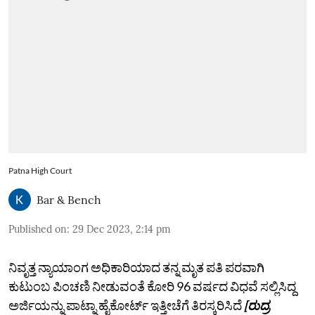
Patna High Court
Bar & Bench
Published on
:
29 Dec 2023, 2:14 pm
ನಿವೃತ್ತ ನ್ಯಾಯಾಂಗ ಅಧಿಕಾರಿಯಾದ ತನ್ನ ಮೃತ ಪತಿ ಪರವಾಗಿ
ಕುಟುಂಬ ಪಿಂಚಣಿ ನೀಡುವಂತೆ ಕೋರಿ 96 ವರ್ಷದ ವಿಧವೆ ಸಲ್ಲಿಸಿದ್ದ
ಅರ್ಜಿಯನ್ನು ಪಾಟ್ನಾ ಹೈಕೋರ್ಟ್ ಇತ್ತೀಚೆಗೆ ತಿರಸ್ಕರಿಸಿದೆ
[ರುದ್ರ