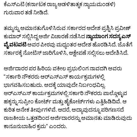
ಕೆಎಸ್‌ಎಟಿ (ಕರ್ನಾಟಕ ರಾಜ್ಯ ಆಡಳಿತಾತ್ಮಕ ನ್ಯಾಯಮಂಡಳಿ)
ಗುರುವಾರ ತಡೆ ನೀಡಿದೆ.
ತಮ್ಮನ್ನು ಅಮಾನತುಗೊಳಿಸಿರುವ ಸರ್ಕಾರದ ಆದೇಶ ಪ್ರಶ್ನಿಸಿ ಪ್ರವೀಣ್‌
ಕುಮಾರ್‌ ಸಲ್ಲಿಸಿದ್ದ ಅರ್ಜಿ ವಿಚಾರಣೆ ನಡೆಸಿದ
ನ್ಯಾಯಾಂಗ ಸದಸ್ಯ ಎಸ್‌
ವೈ ವಟವಟಿ
ಅವರ ಪೀಠವು ಮಧ್ಯಂತರ ಆದೇಶ ಹೊರಡಿಸಿದೆ. ಜೊತೆಗೆ
ಸರ್ಕಾರಕ್ಕೆ ನೋಟಿಸ್‌ ಜಾರಿಗೊಳಿಸಿ, ಆಕ್ಷೇಪಣೆ ಸಲ್ಲಿಸಲು ಆದೇಶಿಸಿದೆ.
ಅರ್ಜಿದಾರರ ಪರ ಹಿರಿಯ ವಕೀಲ ಪ್ರಭುಲಿಂಗ ನಾವದಗಿ ಅವರು
“ಸರ್ಕಾರಿ ನೌಕರರು ಆರ್‌ಎಸ್‌ಎಸ್‌ ಕಾರ್ಯಕ್ರಮಗಳಲ್ಲಿ
ಭಾಗವಹಿಸಬಹುದು. ಅದಕ್ಕೆ ಯಾವುದೇ ನಿರ್ಬಂಧವಿಲ್ಲ.
ಆರ್‌ಎಸ್‌ಎಸ್‌ ಕಾರ್ಯಕ್ರಮಗಳಲ್ಲಿ ಸರ್ಕಾರಿ ನೌಕರರು ಪಾಲ್ಗೊಳ್ಳುವ
ಹಕ್ಕನ್ನು ಸುಪ್ರೀಂ ಕೋರ್ಟ್‌ ಮತ್ತು ಹೈಕೋರ್ಟ್‌ಗಳು ಎತ್ತಿಹಿಡಿದಿವೆ. ಆ
ಕುರಿತ ಅನೇಕ ತೀರ್ಪುಗಳಿವೆ. ಆದರೆ, ಅದ್ಯಾವುದನ್ನೂ ಪರಿಗಣಸದೆ
ರಾಜಕೀಯ ಒತ್ತಡದಿಂದ ಅರ್ಜಿದಾರರನ್ನು ಅಮಾನತು ಮಾಡಿರುವುದು
ಕಾನೂನುಬಾಹಿರ ಕ್ರಮ” ಎಂದರು.