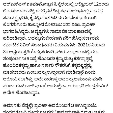
ಆರ್‌ಎಸ್‌ಎಸ್‌ ಶತಮಾನೋತ್ಸವ ಹಿನ್ನೆಲೆಯಲ್ಲಿ ಅಕ್ಟೋಬರ್‌ 12ರಂದು
ಲಿಂಗಸುಗೂರು ಪಟ್ಟಣದಲ್ಲಿ ನಡೆದಿದ್ದ ಪಥಸಂಚಲನದಲ್ಲಿ ಸಂಘದ
ಸಮವಸ್ತ್ರ ಧರಿಸಿ, ಕೈನಲ್ಲಿ ದಂಡ ಹಿಡಿದು ಗಣವೇಷಧಾರಿಯಾಗಿ
ಲಿಂಗಸುಗೂರು ತಾಲ್ಲೂಕಿನ ರೋಡಲಬಂಡಾ ಪಿಡಿಒ ಪ್ರವೀಣ್‌
ಭಾಗವಹಿಸಿದ್ದರು. ಆ ದೃಶ್ಯಗಳು ಸಾಮಾಜಿಕ ಜಾಲತಾಣದಲ್ಲಿ
ಹರಿದಾಡಿದ್ದವು. ಅದನ್ನು ಗಂಭೀರವಾಗಿ ಪರಿಗಣಿಸಿದ್ದ ಸರ್ಕಾರವು
ಕರ್ನಾಟಕ ಸಿವಿಲ್‌ ಸೇವಾ (ನಡತೆ) ನಿಯಮಗಳು- 2021ರ ನಿಯಮ
3ರ ಅನ್ವಯ ಪ್ರತಿಯೊಬ್ಬ ಸರಕಾರಿ ನೌಕರ ಎಲ್ಲಾ ಕಾಲದಲ್ಲಿಯೂ
ಸಂಪೂರ್ಣ ನೀತಿ ನಿಷ್ಠೆ ಹೊಂದಿರತಕ್ಕದ್ದು ಮತ್ತು ಕರ್ತವ್ಯ ಶ್ರದ್ಧೆ
ಹೊಂದಿರತಕ್ಕದ್ದು ಹಾಗೂ ಸರ್ಕಾರಿ ನೌಕರನಿಗೆ ತಕ್ಕದಲ್ಲದ್ದನ್ನು
ಮಾಡಬಾರದು ಎಂಬುದನ್ನು ಉಲ್ಲಂಘನೆ ಮಾಡಿದ್ದಾರೆ ಎಂದು
ಆರೋಪಿಸಲಾಗಿತ್ತು. ಅದೇ ಕಾರಣಕ್ಕೆ ಅವರನ್ನು ಅಮಾನತು ಮಾಡಿ
ಪಂಚಾಯತ್‌ ರಾಜ್‌ ಇಲಾಖೆ ಆಯುಕ್ತೆ ಡಾ.ಅರುಂಧತಿ ಚಂದ್ರಶೇಖರ್‌
ಆದೇಶ ಹೊರಡಿಸಿದ್ದರು.
ಅಮಾನತು ಬೆನ್ನಲ್ಲೇ ಪ್ರವೀಣ್‌ ಅವರೊಂದಿಗೆ ಚರ್ಚಿಸಿದ್ದ ಬಿಜೆಪಿ
ಸಂಸದ ತೇಜಸ್ವಿ ಸೂರ್ಯ ಅವರು “ಕಾನೂನುಬಾಹಿರ ಮತ್ತು ಅಕ್ರಮ