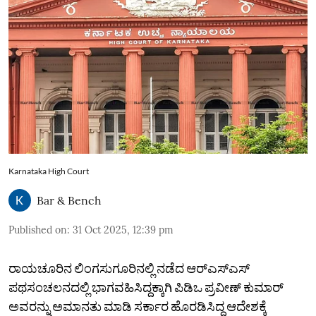
Karnataka High Court
Bar & Bench
Published on
:
31 Oct 2025, 12:39 pm
ರಾಯಚೂರಿನ ಲಿಂಗಸುಗೂರಿನಲ್ಲಿ ನಡೆದ ಆರ್‌ಎಸ್‌ಎಸ್‌
ಪಥಸಂಚಲನದಲ್ಲಿ ಭಾಗವಹಿಸಿದ್ದಕ್ಕಾಗಿ ಪಿಡಿಒ ಪ್ರವೀಣ್‌ ಕುಮಾರ್‌
ಅವರನ್ನು ಅಮಾನತು ಮಾಡಿ ಸರ್ಕಾರ ಹೊರಡಿಸಿದ್ದ ಆದೇಶಕ್ಕೆ