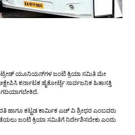
ಬ್ಬಂದಿ ಟ್ರೇಡ್‌ ಯೂನಿಯನ್‌ಗಳ ಜಂಟಿ ಕ್ರಿಯಾ ಸಮಿತಿ ಮೇ
್ಷೇಪಿಸಿ ಕರ್ನಾಟಕ ಹೈಕೋರ್ಟ್ಗೆ ಸಾರ್ವಜನಿಕ ಹಿತಾಸಕ್ತಿ
 ನಿಗದಿಯಾಗಬೇಕಿದೆ.‌
ತಿ ಹಾಗೂ ಕಟ್ಟಡ ಕಾರ್ಮಿಕ ಎಚ್‌ ವಿ ಶ್ರೀಧರ ಎಂಬವರು
ಡೆಯಲು ಜಂಟಿ ಕ್ರಿಯಾ ಸಮಿತಿಗೆ ನಿರ್ದೇಶಿಸಬೇಕು ಎಂದು