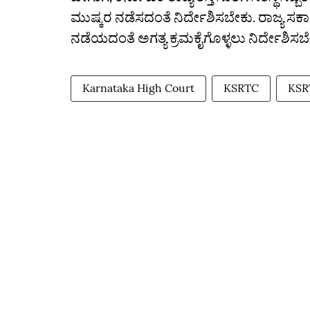
ಮುಷ್ಕರ ನಡೆಸದಂತೆ ನಿರ್ದೇಶಿಸಬೇಕು. ರಾಜ್ಯ ಸರ
ನಡೆಯದಂತೆ ಅಗತ್ಯ ಕ್ರಮಕೈಗೊಳ್ಳಲು ನಿರ್ದೇಶಿಸ
Karnataka High Court
KSRTC
KSR