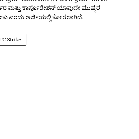
್ಕಾರ ಮತ್ತು ಕಾರ್ಪೊರೇಶನ್‌ ಯಾವುದೇ ಮುಷ್ಕರ
ಬೇಕು ಎಂದು ಅರ್ಜಿಯಲ್ಲಿ ಕೋರಲಾಗಿದೆ.
TC Strike