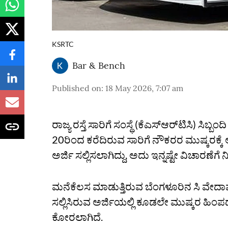
KSRTC
Bar & Bench
Published on
:
18 May 2026, 7:07 am
ರಾಜ್ಯ ರಸ್ತೆ ಸಾರಿಗೆ ಸಂಸ್ಥೆ (ಕೆಎಸ್‌ಆರ್‌ಟಿಸಿ) ಸಿ
20ರಿಂದ ಕರೆದಿರುವ ಸಾರಿಗೆ ನೌಕರರ ಮುಷ್ಕರಕ್ಕೆ ಆಕ
ಅರ್ಜಿ ಸಲ್ಲಿಸಲಾಗಿದ್ದು, ಅದು ಇನ್ನಷ್ಟೇ ವಿಚಾರಣೆಗೆ
ಮನೆಕೆಲಸ ಮಾಡುತ್ತಿರುವ ಬೆಂಗಳೂರಿನ ಸಿ ವೇದಾವ
ಸಲ್ಲಿಸಿರುವ ಅರ್ಜಿಯಲ್ಲಿ ಕೂಡಲೇ ಮುಷ್ಕರ ಹಿಂಪ
ಕೋರಲಾಗಿದೆ.