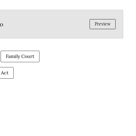
ao
Preview
Family Court
 Act