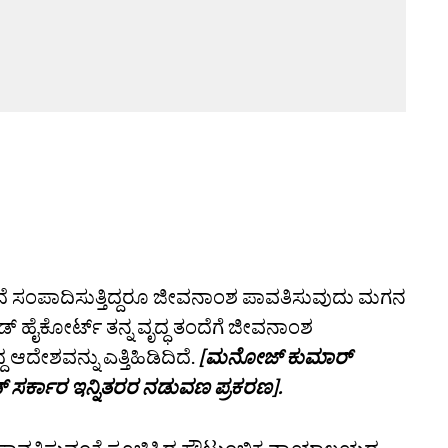
ೆ ಸಂಪಾದಿಸುತ್ತಿದ್ದರೂ ಜೀವನಾಂಶ ಪಾವತಿಸುವುದು ಮಗನ
ಡ್‌ ಹೈಕೋರ್ಟ್‌ ತನ್ನ ವೃದ್ಧ ತಂದೆಗೆ ಜೀವನಾಂಶ
ದೇಶವನ್ನು ಎತ್ತಿಹಿಡಿದಿದೆ.
[ಮನೋಜ್‌ ಕುಮಾರ್‌
 ಸರ್ಕಾರ ಇನ್ನಿತರರ ನಡುವಣ ಪ್ರಕರಣ].