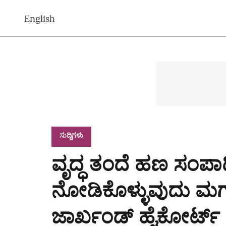
English
ಸುದ್ದಿಗಳು
ವೃದ್ಧ ತಂದೆ ಹಣ ಸಂಪಾದಿ
ನೋಡಿಕೊಳ್ಳುವುದು ಮಗನ 
ಜಾರ್ಖಂಡ್ ಹೈಕೋರ್ಟ್