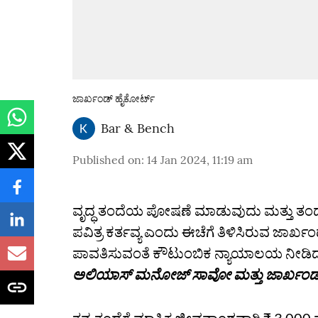
ಜಾರ್ಖಂಡ್ ಹೈಕೋರ್ಟ್
Bar & Bench
Published on
:
14 Jan 2024, 11:19 am
ವೃದ್ಧ ತಂದೆಯ ಪೋಷಣೆ ಮಾಡುವುದು ಮತ್ತು ತಂದ
ಪವಿತ್ರ ಕರ್ತವ್ಯ ಎಂದು ಈಚೆಗೆ ತಿಳಿಸಿರುವ ಜಾರ್ಖಂ
ಪಾವತಿಸುವಂತೆ ಕೌಟುಂಬಿಕ ನ್ಯಾಯಾಲಯ ನೀಡಿದ್ದ ಆ
ಅಲಿಯಾಸ್‌ ಮನೋಜ್‌ ಸಾವೋ ಮತ್ತು ಜಾರ್ಖಂಡ್‌