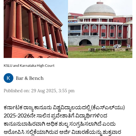
KSLU and Karnataka High Court
Bar & Bench
Published on
:
29 Aug 2025, 3:55 pm
ಕರ್ನಾಟಕ ರಾಜ್ಯ ಕಾನೂನು ವಿಶ್ವವಿದ್ಯಾಲಯದಲ್ಲಿ (ಕೆ‌ಎಸ್‌ಎಲ್‌ಯು)
2025-2026ನೇ ಸಾಲಿನ ಪ್ರವೇಶಾತಿಗೆ ವಿದ್ಯಾರ್ಥಿಗಳಿಂದ
ಕಾನೂನುಬಾಹಿರವಾಗಿ ಅಧಿಕ ಶುಲ್ಕ ಸಂಗ್ರಹಿಸಲಾಗಿದೆ ಎಂದು
ಆರೋಪಿಸಿ ಸಲ್ಲಿಕೆಯಾಗಿರುವ ಅರ್ಜಿ ವಿಚಾರಣೆಯನ್ನು ಶುಕ್ರವಾರ