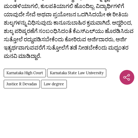
ಮಂಡಳಿಯಾಗಲಿ, ಕುಲಪತಿಯಾಗಲಿ ಹೊಂದಿಲ್ಲ. ವಿದ್ಯಾರ್ಥಿಗಳಿಗೆ
ಯಾವುದೇ ಸೇವೆ ಅಥವಾ ಪ್ರಯೋಜನ ಒದಗಿಸಿದಯೇ ಈ ರೀತಿಯ
ಶುಲ್ಕಗಳನ್ನು ವಿಧಿಸುವುದು ಕಾನೂನುಬಾಹಿರ ಕ್ರಮವಾಗಿದೆ. ಆದ್ದರಿಂದ,
ಶುಲ್ಕ ಪರಿಷ್ಕರಣೆಗೆ ಸಂಬಂಧಿಸಿದಂತೆ ಕೆ‌ಎಸ್‌ಎಲ್‌ಯು ಹೊರಡಿಸಿರುವ
ಸುತ್ತೋಲೆ ರದ್ದುಪಡಿಸಬೇಕೆಂದು ಕೋರಿರುವ ಅರ್ಜಿದಾರರು, ಅರ್ಜಿ
ಇತ್ಯರ್ಥವಾಗುವವರೆಗೆ ಸುತ್ತೋಲೆಗೆ ತಡೆ ನೀಡಬೇಕೆಂದು ಮಧ್ಯಂತರ
ಮನವಿ ಮಾಡಿದ್ದಾರೆ.
Karnataka High Court
Karnataka State Law University
Justice R Devadas
Law degree