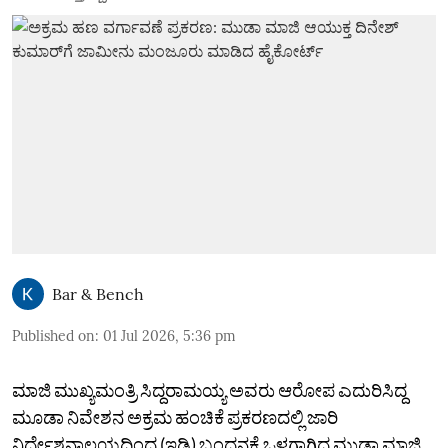
Bar & Bench
Published on
:
01 Jul 2026, 5:36 pm
ಮಾಜಿ ಮುಖ್ಯಮಂತ್ರಿ ಸಿದ್ದರಾಮಯ್ಯ ಅವರು ಆರೋಪ ಎದುರಿಸಿದ್ದ
ಮೂಡಾ ನಿವೇಶನ ಅಕ್ರಮ ಹಂಚಿಕೆ ಪ್ರಕರಣದಲ್ಲಿ ಜಾರಿ
ನಿರ್ದೇಶನಾಲಯದಿಂದ (ಇಡಿ) ಬಂಧನಕ್ಕೆ ಒಳಗಾಗಿದ್ದ ಮುಡಾ ಮಾಜಿ