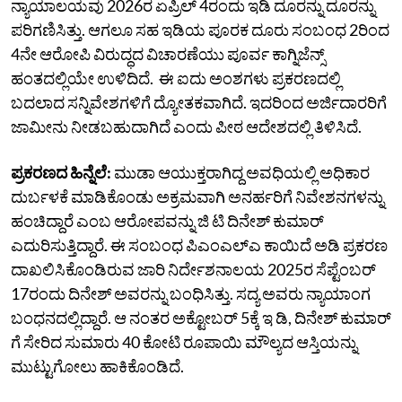
ನ್ಯಾಯಾಲಯವು 2026ರ ಏಪ್ರಿಲ್‌ 4ರಂದು ಇಡಿ ದೂರನ್ನು ದೂರನ್ನು
ಪರಿಗಣಿಸಿತ್ತು.‌ ಆಗಲೂ ಸಹ ಇಡಿಯ ಪೂರಕ ದೂರು ಸಂಬಂಧ 2ರಿಂದ
4ನೇ ಆರೋಪಿ ವಿರುದ್ಧದ ವಿಚಾರಣೆಯು ಪೂರ್ವ ಕಾಗ್ನಿಜೆನ್ಸ್
ಹಂತದಲ್ಲಿಯೇ ಉಳಿದಿದೆ. ಈ ಐದು ಅಂಶಗಳು ‌ಪ್ರಕರಣದಲ್ಲಿ
ಬದಲಾದ ಸನ್ನಿವೇಶಗಳಿಗೆ ದ್ಯೋತಕವಾಗಿದೆ.‌ ಇದರಿಂದ ಅರ್ಜಿದಾರರಿಗೆ
ಜಾಮೀನು ನೀಡಬಹುದಾಗಿದೆ ಎಂದು ಪೀಠ ಆದೇಶದಲ್ಲಿ ತಿಳಿಸಿದೆ.
ಪ್ರಕರಣದ ಹಿನ್ನೆಲೆ:
ಮುಡಾ ಆಯುಕ್ತರಾಗಿದ್ದ ಅವಧಿಯಲ್ಲಿ ಅಧಿಕಾರ
ದುರ್ಬಳಕೆ ಮಾಡಿಕೊಂಡು ಅಕ್ರಮವಾಗಿ ಅನರ್ಹರಿಗೆ ನಿವೇಶನಗಳನ್ನು
ಹಂಚಿದ್ದಾರೆ ಎಂಬ ಆರೋಪವನ್ನು ಜಿ ಟಿ ದಿನೇಶ್ ಕುಮಾರ್
ಎದುರಿಸುತ್ತಿದ್ದಾರೆ. ಈ ಸಂಬಂಧ ಪಿಎಂಎಲ್ಎ ಕಾಯಿದೆ ಅಡಿ ಪ್ರಕರಣ
ದಾಖಲಿಸಿಕೊಂಡಿರುವ ಜಾರಿ ನಿರ್ದೇಶನಾಲಯ 2025ರ ಸೆಪ್ಟೆಂಬರ್‌
17ರಂದು ದಿನೇಶ್​​ ಅವರನ್ನು ಬಂಧಿಸಿತ್ತು. ಸದ್ಯ ಅವರು ನ್ಯಾಯಾಂಗ
ಬಂಧನದಲ್ಲಿದ್ದಾರೆ. ಆ ನಂತರ ಅಕ್ಟೋಬರ್‌ 5ಕ್ಕೆ ಇ ಡಿ, ದಿನೇಶ್ ಕುಮಾರ್​
ಗೆ ಸೇರಿದ ಸುಮಾರು 40 ಕೋಟಿ ರೂಪಾಯಿ ಮೌಲ್ಯದ ಆಸ್ತಿಯನ್ನು
ಮುಟ್ಟುಗೋಲು ಹಾಕಿಕೊಂಡಿದೆ.