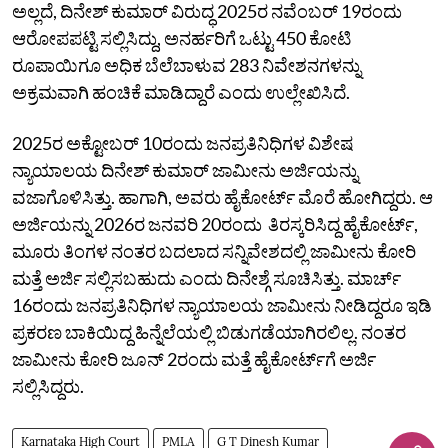
ಅಲ್ಲದೆ, ದಿನೇಶ್ ಕುಮಾರ್ ವಿರುದ್ಧ 2025ರ ನವೆಂಬರ್‌ 19ರಂದು
ಆರೋಪಪಟ್ಟಿ ಸಲ್ಲಿಸಿದ್ದು, ಅನರ್ಹರಿಗೆ ಒಟ್ಟು 450 ಕೋಟಿ
ರೂಪಾಯಿಗೂ ಅಧಿಕ ಬೆಲೆಬಾಳುವ 283 ನಿವೇಶನಗಳನ್ನು
ಅಕ್ರಮವಾಗಿ ಹಂಚಿಕೆ ಮಾಡಿದ್ದಾರೆ ಎಂದು ಉಲ್ಲೇಖಿಸಿದೆ.
2025ರ ಅಕ್ಟೋಬರ್‌ 10ರಂದು ಜನಪ್ರತಿನಿಧಿಗಳ ವಿಶೇಷ
ನ್ಯಾಯಾಲಯ ದಿನೇಶ್ ಕುಮಾರ್ ಜಾಮೀನು ಅರ್ಜಿಯನ್ನು
ವಜಾಗೊಳಿಸಿತ್ತು. ಹಾಗಾಗಿ, ಅವರು ಹೈಕೋರ್ಟ್ ಮೊರೆ ಹೋಗಿದ್ದರು. ಆ
ಅರ್ಜಿಯನ್ನು 2026ರ ಜನವರಿ 20ರಂದು ತಿರಸ್ಕರಿಸಿದ್ದ ಹೈಕೋರ್ಟ್,
ಮೂರು ತಿಂಗಳ ನಂತರ ಬದಲಾದ ಸನ್ನಿವೇಶದಲ್ಲಿ ಜಾಮೀನು ಕೋರಿ
ಮತ್ತೆ ಅರ್ಜಿ ಸಲ್ಲಿಸಬಹುದು ಎಂದು ದಿನೇಶ್ಗೆ ಸೂಚಿಸಿತ್ತು. ಮಾರ್ಚ್‌
16ರಂದು ಜನಪ್ರತಿನಿಧಿಗಳ ನ್ಯಾಯಾಲಯ ಜಾಮೀನು ನೀಡಿದ್ದರೂ ಇಡಿ
ಪ್ರಕರಣ ಬಾಕಿಯಿದ್ದ ಹಿನ್ನೆಲೆಯಲ್ಲಿ ಬಿಡುಗಡೆಯಾಗಿರಲಿಲ್ಲ. ನಂತರ
ಜಾಮೀನು ಕೋರಿ ಜೂನ್‌ 2ರಂದು ಮತ್ತೆ ಹೈಕೋರ್ಟ್‌ಗೆ ಅರ್ಜಿ
ಸಲ್ಲಿಸಿದ್ದರು.
Karnataka High Court
PMLA
G T Dinesh Kumar