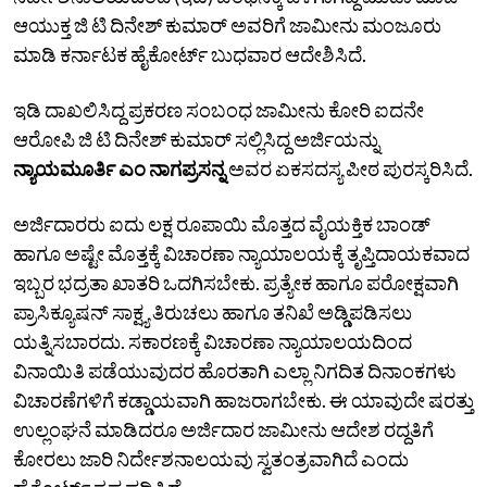
ಆಯುಕ್ತ ಜಿ ಟಿ ದಿನೇಶ್ ಕುಮಾರ್‌ ಅವರಿಗೆ ಜಾಮೀನು ಮಂಜೂರು
ಮಾಡಿ ಕರ್ನಾಟಕ ಹೈಕೋರ್ಟ್ ಬುಧವಾರ ಆದೇಶಿಸಿದೆ.
ಇಡಿ ದಾಖಲಿಸಿದ್ದ ಪ್ರಕರಣ ಸಂಬಂಧ ಜಾಮೀನು ಕೋರಿ‌ ಐದನೇ
ಆರೋಪಿ ಜಿ ಟಿ ದಿನೇಶ್ ಕುಮಾರ್‌ ಸಲ್ಲಿಸಿದ್ದ ಅರ್ಜಿಯನ್ನು
ನ್ಯಾಯಮೂರ್ತಿ ಎಂ ನಾಗಪ್ರಸನ್ನ
ಅವರ ಏಕಸದಸ್ಯ ಪೀಠ ಪುರಸ್ಕರಿಸಿದೆ.
ಅರ್ಜಿದಾರರು ಐದು ಲಕ್ಷ ರೂಪಾಯಿ ಮೊತ್ತದ ವೈಯಕ್ತಿಕ ಬಾಂಡ್
ಹಾಗೂ ಅಷ್ಟೇ ಮೊತ್ತಕ್ಕೆ ವಿಚಾರಣಾ ನ್ಯಾಯಾಲಯಕ್ಕೆ ತೃಪ್ತಿದಾಯಕವಾದ
ಇಬ್ಬರ ಭದ್ರತಾ ಖಾತರಿ ಒದಗಿಸಬೇಕು. ಪ್ರತ್ಯೇಕ ಹಾಗೂ ಪರೋಕ್ಷವಾಗಿ
ಪ್ರಾಸಿಕ್ಯೂಷನ್ ಸಾಕ್ಷ್ಯ ತಿರುಚಲು ಹಾಗೂ ತನಿಖೆ ಅಡ್ಡಿಪಡಿಸಲು
ಯತ್ನಿಸಬಾರದು. ಸಕಾರಣಕ್ಕೆ ವಿಚಾರಣಾ ನ್ಯಾಯಾಲಯದಿಂದ
ವಿನಾಯಿತಿ ಪಡೆಯುವುದರ ಹೊರತಾಗಿ ಎಲ್ಲಾ ನಿಗದಿತ ದಿನಾಂಕಗಳು
ವಿಚಾರಣೆಗಳಿಗೆ ಕಡ್ಡಾಯವಾಗಿ ಹಾಜರಾಗಬೇಕು. ಈ ಯಾವುದೇ ಷರತ್ತು
ಉಲ್ಲಂಘನೆ ಮಾಡಿದರೂ ಅರ್ಜಿದಾರ ಜಾಮೀನು ಆದೇಶ ರದ್ದತಿಗೆ
ಕೋರಲು ಜಾರಿ ನಿರ್ದೇಶನಾಲಯವು ಸ್ವತಂತ್ರವಾಗಿದೆ ಎಂದು