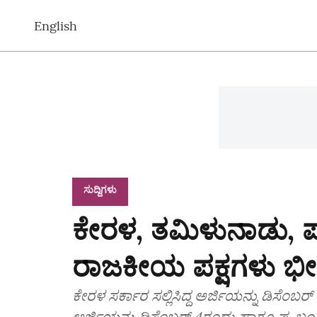
English
ಸುದ್ದಿಗಳು
ಕೇರಳ, ತಮಿಳುನಾಡು, ಪ
ರಾಜಕೀಯ ಪಕ್ಷಗಳು ಭೀತಿ 
ಕೇರಳ ಸರ್ಕಾರ ಸಲ್ಲಿಸಿದ್ದ ಅರ್ಜಿಯನ್ನು ಡಿಸೆಂ
ಅರ್ಜಿಯನ್ನು ಡಿಸೆಂಬರ್ 4ರಂದು ಹಾಗೂ ಪ. ಬ