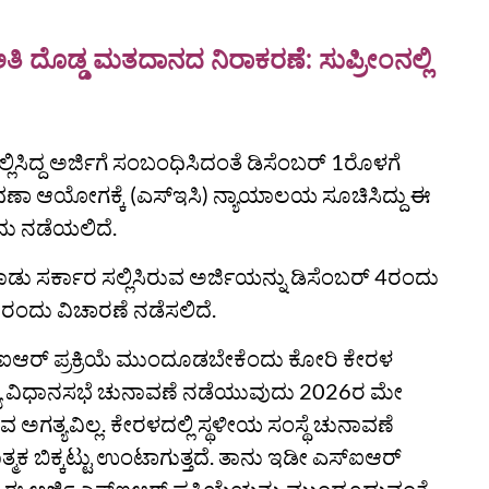
ತಿ ದೊಡ್ಡ ಮತದಾನದ ನಿರಾಕರಣೆ: ಸುಪ್ರೀಂನಲ್ಲಿ
ಿದ್ದ ಅರ್ಜಿಗೆ ಸಂಬಂಧಿಸಿದಂತೆ ಡಿಸೆಂಬರ್ 1ರೊಳಗೆ
ಚುನಾವಣಾ ಆಯೋಗಕ್ಕೆ (ಎಸ್ಇಸಿ) ನ್ಯಾಯಾಲಯ ಸೂಚಿಸಿದ್ದು ಈ
ದು ನಡೆಯಲಿದೆ.
ುನಾಡು ಸರ್ಕಾರ ಸಲ್ಲಿಸಿರುವ ಅರ್ಜಿಯನ್ನು ಡಿಸೆಂಬರ್ 4ರಂದು
ಂದು ವಿಚಾರಣೆ ನಡೆಸಲಿದೆ.
ಐಆರ್‌ ಪ್ರಕ್ರಿಯೆ ಮುಂದೂಡಬೇಕೆಂದು ಕೋರಿ ಕೇರಳ
. ರಾಜ್ಯ ವಿಧಾನಸಭೆ ಚುನಾವಣೆ ನಡೆಯುವುದು 2026ರ ಮೇ
ವ ಅಗತ್ಯವಿಲ್ಲ. ಕೇರಳದಲ್ಲಿ ಸ್ಥಳೀಯ ಸಂಸ್ಥೆ ಚುನಾವಣೆ
 ಬಿಕ್ಕಟ್ಟು ಉಂಟಾಗುತ್ತದೆ. ತಾನು ಇಡೀ ಎಸ್‌ಐಆರ್‌