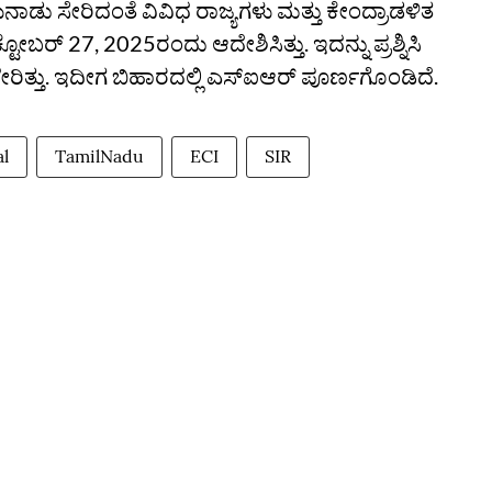
ನಾಡು ಸೇರಿದಂತೆ ವಿವಿಧ ರಾಜ್ಯಗಳು ಮತ್ತು ಕೇಂದ್ರಾಡಳಿತ
ೋಬರ್ 27, 2025ರಂದು ಆದೇಶಿಸಿತ್ತು. ಇದನ್ನು ಪ್ರಶ್ನಿಸಿ
ೇರಿತ್ತು. ಇದೀಗ ಬಿಹಾರದಲ್ಲಿ ಎಸ್‌ಐಆರ್‌ ಪೂರ್ಣಗೊಂಡಿದೆ.
l
TamilNadu
ECI
SIR