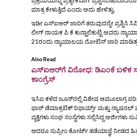
ಪ್ರಕ್ರಿಯೆಯನ್ನು ಪ್ರತ್ಯೇಕವಾಗಿ ಪ್ರಶ್ನಿಸಬಹುದಾ
ಮಾತ್ರ ಕೇಳುತ್ತಿದೆ ಎಂದು ಅದು ಹೇಳಿತ್ತು.
ಇಡೀ ಎಸ್‌ಐಆರ್‌ ಜಾರಿಗೆ ತರುವುದನ್ನೇ ಪ್ರಶ್ನಿ
ಲೀಗ್ ನಾಯಕ ಪಿ ಕೆ ಕುನ್ಹಾಲಿಕುಟ್ಟಿ ಅವರು ನ್ಯಾ
21ರಂದು ನ್ಯಾಯಾಲಯ ನೋಟಿಸ್ ಜಾರಿ ಮಾಡಿತ್ತ
Also Read
ಎಸ್ಐಆರ್‌ಗೆ ವಿರೋಧ: ಡಿಎಂಕೆ ಬಳಿಕ ಸ
ಕಾಂಗ್ರೆಸ್
ಇಸಿಐ ಕಳೆದ ಜೂನ್‌ನಲ್ಲಿ ವಿಶೇಷ ಆಮೂಲಾಗ್ರ ಪರಿಷ್
ಫಾರ್ ಡೆಮಾಕ್ರಟಿಕ್ ರಿಫಾರ್ಮ್ಸ್ ಮತ್ತು ನ್ಯಾಷ
ವ್ಯಕ್ತಿಗಳು ಸಂಘ ಸಂಸ್ಥೆಗಳು ಸಲ್ಲಿಸಿದ್ದ ಅರ್ಜಿಗಳು 
ಆದರೂ ಸುಪ್ರೀಂ ಕೋರ್ಟ್‌ ತಡೆಯಾಜ್ಞೆ ನೀಡದ ಹಿನ್ನೆ