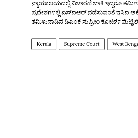
ನ್ಯಾಯಾಲಯದಲ್ಲಿ ವಿಚಾರಣೆ ಬಾಕಿ ಇದ್ದರೂ ತಮಿಳು
ಪ್ರದೇಶಗಳಲ್ಲಿ ಎಸ್‌ಐಆರ್‌ ನಡೆಸುವಂತೆ ಇಸಿಐ ಅಕ್ಟ
ತಮಿಳುನಾಡಿನ ಡಿಎಂಕೆ ಸುಪ್ರೀಂ ಕೋರ್ಟ್‌ ಮೆಟ್ಟಿಲ
Kerala
Supreme Court
West Benga