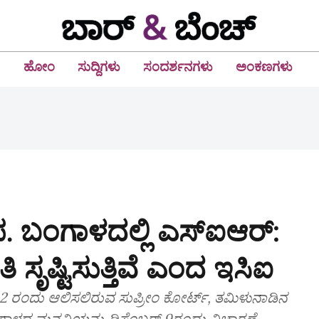
ಹೋಂ
ಸುದ್ದಿಗಳು
ಸಂದರ್ಶನಗಳು
ಅಂಕಣಗಳು
. ಬಂಗಾಳದಲ್ಲಿ ಎಸ್ಐಆರ್:
ಸೃಷ್ಟಿಸುತ್ತಿವೆ ಎಂದ ಇಸಿಐ
ಬರ್ 2 ರಂದು ಆಲಿಸಲಿರುವ ಸುಪ್ರೀಂ ಕೋರ್ಟ್, ತಮಿಳುನಾಡಿನ
ಂಗಾಳದ ಮನವಿಯನ್ನು ಡಿಸೆಂಬರ್ 9ರಂದು ವಿಚಾರಣೆ