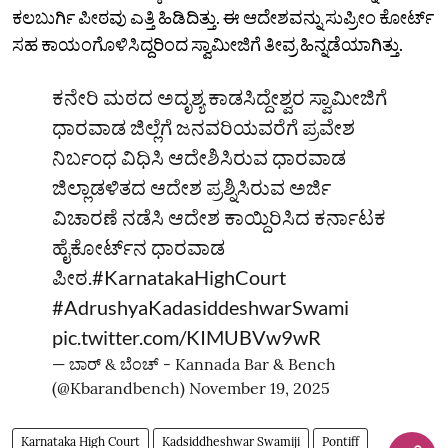
ಕಲಬುರ್ಗಿ ಪೀಠವು ಎತ್ತಿ ಹಿಡಿದಿತ್ತು. ಈ ಆದೇಶವನ್ನು ಸುಪ್ರೀಂ ಕೋರ್ಟ್‌
ಸಹ ಕಾಯಂಗೊಳಿಸಿದ್ದರಿಂದ ಸ್ವಾಮೀಜಿಗೆ ತೀವ್ರ ಹಿನ್ನಡೆಯಾಗಿತ್ತು.
ಕನೇರಿ ಮಠದ ಅದೃಶ್ಯ ಕಾಡಸಿದ್ದೇಶ್ವರ ಸ್ವಾಮೀಜಿಗೆ
ಧಾರವಾಡ ಜಿಲ್ಲೆಗೆ ಜನವರಿಯವರೆಗೆ ಪ್ರವೇಶ
ನಿರ್ಬಂಧ ವಿಧಿಸಿ ಆದೇಶಿಸಿರುವ ಧಾರವಾಡ
ಜಿಲ್ಲಾಡಳಿತದ ಆದೇಶ ಪ್ರಶ್ನಿಸಿರುವ ಅರ್ಜಿ
ವಿಚಾರಣೆ ನಡೆಸಿ ಆದೇಶ ಕಾಯ್ದಿರಿಸಿದ ಕರ್ನಾಟಕ
ಹೈಕೋರ್ಟ್‌ನ ಧಾರವಾಡ
ಪೀಠ.
#KarnatakaHighCourt
#AdrushyaKadasiddeshwarSwami
pic.twitter.com/KIMUBVw9wR
— ಬಾರ್‌ & ಬೆಂಚ್ - Kannada Bar & Bench
(@Kbarandbench)
November 19, 2025
Karnataka High Court
Kadsiddheshwar Swamiji
Pontiff