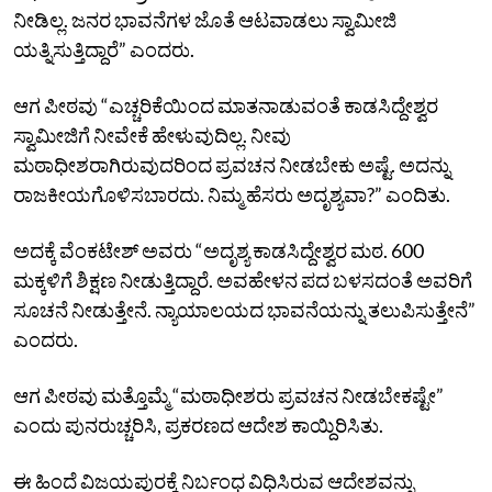
ನೀಡಿಲ್ಲ. ಜನರ ಭಾವನೆಗಳ ಜೊತೆ ಆಟವಾಡಲು ಸ್ವಾಮೀಜಿ
ಯತ್ನಿಸುತ್ತಿದ್ದಾರೆ” ಎಂದರು.
ಆಗ ಪೀಠವು “ಎಚ್ಚರಿಕೆಯಿಂದ ಮಾತನಾಡುವಂತೆ ಕಾಡಸಿದ್ದೇಶ್ವರ
ಸ್ವಾಮೀಜಿಗೆ ನೀವೇಕೆ ಹೇಳುವುದಿಲ್ಲ. ನೀವು
ಮಠಾಧೀಶರಾಗಿರುವುದರಿಂದ ಪ್ರವಚನ ನೀಡಬೇಕು ಅಷ್ಟೆ. ಅದನ್ನು
ರಾಜಕೀಯಗೊಳಿಸಬಾರದು. ನಿಮ್ಮ ಹೆಸರು ಅದೃಶ್ಯವಾ?” ಎಂದಿತು.
ಅದಕ್ಕೆ ವೆಂಕಟೇಶ್‌ ಅವರು “ಅದೃಶ್ಯ ಕಾಡಸಿದ್ದೇಶ್ವರ ಮಠ. 600
ಮಕ್ಕಳಿಗೆ ಶಿಕ್ಷಣ ನೀಡುತ್ತಿದ್ದಾರೆ. ಅವಹೇಳನ ಪದ ಬಳಸದಂತೆ ಅವರಿಗೆ
ಸೂಚನೆ ನೀಡುತ್ತೇನೆ. ನ್ಯಾಯಾಲಯದ ಭಾವನೆಯನ್ನು ತಲುಪಿಸುತ್ತೇನೆ”
ಎಂದರು.
ಆಗ ಪೀಠವು ಮತ್ತೊಮ್ಮೆ “ಮಠಾಧೀಶರು ಪ್ರವಚನ ನೀಡಬೇಕಷ್ಟೇ”
ಎಂದು ಪುನರುಚ್ಚರಿಸಿ, ಪ್ರಕರಣದ ಆದೇಶ ಕಾಯ್ದಿರಿಸಿತು.
ಈ ಹಿಂದೆ ವಿಜಯಪುರಕ್ಕೆ ನಿರ್ಬಂಧ ವಿಧಿಸಿರುವ ಆದೇಶವನ್ನು