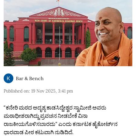
Bar & Bench
Published on
:
19 Nov 2025, 3:41 pm
“ಕನೇರಿ ಮಠದ ಅದೃಶ್ಯ ಕಾಡಸಿದ್ದೇಶ್ವರ ಸ್ವಾಮೀಜಿ ಅವರು
ಮಠಾಧೀಶರಾಗಿದ್ದು ಪ್ರವಚನ ನೀಡಬೇಕೆ ವಿನಾ
ರಾಜಕೀಯಗೊಳಿಸಬಾರದು” ಎಂದು ಕರ್ನಾಟಕ ಹೈಕೋರ್ಟ್‌ನ
ಧಾರವಾಡ ಪೀಠ ಕಟುವಾಗಿ ನುಡಿದಿದೆ.