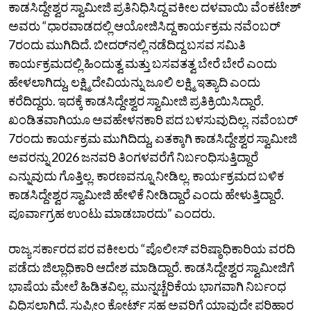
ಕಾಡಸಿದ್ದೇಶ್ವರ ಸ್ವಾಮೀಜಿ ಪ್ರತಿನಿಧಿಸಿದ್ದ ವಕೀಲ ದಳವಾಯಿ ವೆಂಕಟೇಶ್‌
ಅವರು “ಧಾರವಾಡದಲ್ಲಿ ಆಯೋಜಿಸಿದ್ದ ಕಾರ್ಯಕ್ರಮ ನವೆಂಬರ್‌
7ರಂದು ಮುಗಿದಿದೆ. ಬೀದರ್‌ನಲ್ಲಿ ನಡೆದಿದ್ದ ಬಸವ ಸಮಿತಿ
ಕಾರ್ಯಕ್ರಮದಲ್ಲಿ ಹಿಂದುತ್ವ ಮತ್ತು ಬಸವತತ್ವ ಬೇರೆ ಬೇರೆ ಎಂದು
ಹೇಳಲಾಗಿದ್ದು, ಲಕ್ಷ್ಮಿ ದೇವಿಯನ್ನು ಜೂಲಿ ಲಕ್ಷ್ಮಿ ಇತ್ಯಾದಿ ಎಂದು
ಕರೆದಿದ್ದರು. ಇದಕ್ಕೆ ಕಾಡಸಿದ್ದೇಶ್ವರ ಸ್ವಾಮೀಜಿ ಪ್ರತಿಕ್ರಿಯಿಸಿದ್ದಾರೆ.
ಖಂಡಿತವಾಗಿಯೂ ಅವಹೇಳನಕಾರಿ ಪದ ಬಳಸುವುದಿಲ್ಲ. ನವೆಂಬರ್‌
7ರಂದು ಕಾರ್ಯಕ್ರಮ ಮುಗಿದಿದ್ದು, ಏತಕ್ಕಾಗಿ ಕಾಡಸಿದ್ದೇಶ್ವರ ಸ್ವಾಮೀಜಿ
ಅವರನ್ನು 2026 ಜನವರಿ ತಿಂಗಳವರೆಗೆ ನಿರ್ಬಂಧಿಸುತ್ತಿದ್ದಾರೆ
ಎನ್ನುವುದು ಗೊತ್ತಿಲ್ಲ. ಕಾರಣವನ್ನೂ ನೀಡಿಲ್ಲ. ಕಾರ್ಯಕ್ರಮದ ಬಳಿಕ
ಕಾಡಸಿದ್ದೇಶ್ವರ ಸ್ವಾಮೀಜಿ ಹೇಳಿಕೆ ನೀಡಿದ್ದಾರೆ ಎಂದು ಹೇಳುತ್ತಿದ್ದಾರೆ.
ಪೂರ್ವಾಗ್ರಹ ಉಂಟು ಮಾಡಬಾರದು” ಎಂದರು.
ರಾಜ್ಯ ಸರ್ಕಾರದ ಪರ ವಕೀಲರು “ಪೊಲೀಸ್‌ ವರಿಷ್ಠಾಧಿಕಾರಿಯ ವರದಿ
ಪಡೆದು ಜಿಲ್ಲಾಧಿಕಾರಿ ಆದೇಶ ಮಾಡಿದ್ದಾರೆ. ಕಾಡಸಿದ್ದೇಶ್ವರ ಸ್ವಾಮೀಜಿಗೆ
ಭಾಷೆಯ ಮೇಲೆ ಹಿಡಿತವಿಲ್ಲ. ಮುನ್ನಚ್ಚೆರಿಕೆಯ ಭಾಗವಾಗಿ ನಿರ್ಬಂಧ
ವಿಧಿಸಲಾಗಿದೆ. ಸುಪ್ರೀಂ ಕೋರ್ಟ್‌ ಸಹ ಅವರಿಗೆ ಯಾವುದೇ ಪರಿಹಾರ