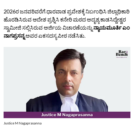
2026ರ ಜನವರಿವರೆಗೆ ಧಾರವಾಡ ಪ್ರವೇಶಕ್ಕೆ ನಿರ್ಬಂಧಿಸಿ ಜಿಲ್ಲಾಧಿಕಾರಿ
ಹೊರಡಿಸಿರುವ ಆದೇಶ ಪ್ರಶ್ನಿಸಿ ಕನೇರಿ ಮಠದ ಅದೃಶ್ಯ ಕಾಡಸಿದ್ದೇಶ್ವರ
ಸ್ವಾಮೀಜಿ ಸಲ್ಲಿಸಿರುವ ಅರ್ಜಿಯ ವಿಚಾರಣೆಯನ್ನು
ನ್ಯಾಯಮೂರ್ತಿ ಎಂ
ನಾಗಪ್ರಸನ್ನ
ಅವರ ಏಕಸದಸ್ಯ ಪೀಠ ನಡೆಸಿತು.
Justice M Nagaprasanna