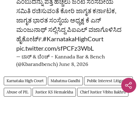
ಎಂಬುದನ್ನು ಪತ್ತೆ ಹಚ್ಚಲು ಜಂಟಿ ಸಂಸದೀಯ
ಸಮಿತಿ ರಚಿಸುವಂತೆ ಕೋರಿ ಜಾಗೃತ ಕರ್ನಾಟಕ,
ಜಾಗೃತ ಭಾರತ ಸಂಸ್ಥೆಯ ಅಧ್ಯಕ್ಷ ಕೆ ಎನ್‌
ಮಂಜುನಾಥ್‌ ಸಲ್ಲಿಸಿದ್ದ ಪಿಐಎಲ್‌ ವಜಾಗೊಳಿಸಿದ
ಹೈಕೋರ್ಟ್‌.
#KarnatakaHighCourt
pic.twitter.com/sfPCFz3WbL
— ಬಾರ್‌ & ಬೆಂಚ್ - Kannada Bar & Bench
(@Kbarandbench)
June 8, 2026
Karnataka High Court
Mahatma Gandhi
Public Interest Litigation
Abuse of PIL
Justice KS Hemalekha
Chief Justice Vibhu Bakhru