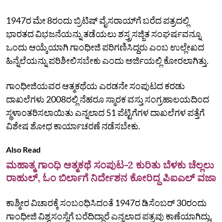
1947ರ ಮೇ 8ರಂದು ಬ್ರಿಟಿಷ್ ವೈಸರಾಯ್‌ಗೆ ಬರೆದ ಪತ್ರದಲ್ಲಿ
ಭಾರತದ ವಿಭಜನೆಯನ್ನು ತಡೆಯಲು ಶಸ್ತ್ರಸಜ್ಜಿತ ಸಂಘರ್ಷವನ್ನೂ
ಒಂದು ಆಯ್ಕೆಯಾಗಿ ಗಾಂಧೀಜಿ ಪರಿಗಣಿಸಿದ್ದರು ಎಂಬ ಉಲ್ಲೇಖದ
ಹಿನ್ನೆಲೆಯನ್ನು ಪರಿಶೀಲಿಸಬೇಕು ಎಂದು ಅರ್ಜಿಯಲ್ಲಿ ಕೋರಲಾಗಿತ್ತು.
ಗಾಂಧೀಜಿಯವರ ಆತ್ಮಕಥೆಯ ಎರಡನೇ ಸಂಪುಟದ ಕರಡು
ದಾಖಲೆಗಳು 2008ರಲ್ಲಿ ನೆಹರೂ ಸ್ಮಾರಕ ವಸ್ತು ಸಂಗ್ರಹಾಲಯದಿಂದ
ಸ್ಥಳಾಂತರಿಸಲಾಯಿತು ಎನ್ನಲಾದ 51 ಪೆಟ್ಟಿಗೆಗಳ ದಾಖಲೆಗಳ ಪತ್ತೆಗೆ
ವಿಶೇಷ ಶೋಧ ಕಾರ್ಯಾಚರಣೆ ನಡೆಸಬೇಕು.
Also Read
ಮಹಾತ್ಮ ಗಾಂಧಿ ಆತ್ಮಕಥೆ ಸಂಪುಟ-2 ಕುರಿತು ಬೆಳಕು ಚೆಲ್ಲಲು
ರಾಹುಲ್‌, ಓಂ ಬಿರ್ಲಾಗೆ ನಿರ್ದೇಶನ ಕೋರಿದ್ದ ಪಿಐಎಲ್‌ ವಜಾ
ಕಾಶ್ಮೀರ ವಿಚಾರಕ್ಕೆ ಸಂಬಂಧಿಸಿದಂತೆ 1947ರ ಡಿಸೆಂಬರ್ 30ರಂದು
ಗಾಂಧೀಜಿ ವಿಶ್ವಸಂಸ್ಥೆಗೆ ಬರೆದಿದ್ದಾರೆ ಎನ್ನಲಾದ ಪತ್ರವು ಕಾಣೆಯಾಗಿದ್ದು,