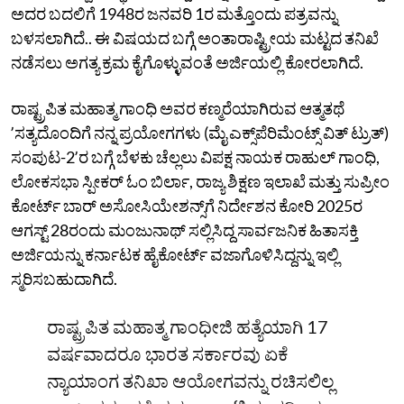
ಅದರ ಬದಲಿಗೆ 1948ರ ಜನವರಿ 1ರ ಮತ್ತೊಂದು ಪತ್ರವನ್ನು
ಬಳಸಲಾಗಿದೆ.. ಈ ವಿಷಯದ ಬಗ್ಗೆ ಅಂತಾರಾಷ್ಟ್ರೀಯ ಮಟ್ಟದ ತನಿಖೆ
ನಡೆಸಲು ಅಗತ್ಯ ಕ್ರಮ ಕೈಗೊಳ್ಳುವಂತೆ ಅರ್ಜಿಯಲ್ಲಿ ಕೋರಲಾಗಿದೆ.
ರಾಷ್ಟ್ರಪಿತ ಮಹಾತ್ಮ ಗಾಂಧಿ ಅವರ ಕಣ್ಮರೆಯಾಗಿರುವ ಆತ್ಮತಥೆ
ʼಸತ್ಯದೊಂದಿಗೆ ನನ್ನ ಪ್ರಯೋಗಗಳು (ಮೈ ಎಕ್ಸ್‌ಪೆರಿಮೆಂಟ್ಸ್‌ ವಿತ್‌ ಟ್ರುತ್)‌
ಸಂಪುಟ-2ʼರ ಬಗ್ಗೆ ಬೆಳಕು ಚೆಲ್ಲಲು ವಿಪಕ್ಷ ನಾಯಕ ರಾಹುಲ್‌ ಗಾಂಧಿ,
ಲೋಕಸಭಾ ಸ್ಪೀಕರ್‌ ಓಂ ಬಿರ್ಲಾ, ರಾಜ್ಯ ಶಿಕ್ಷಣ ಇಲಾಖೆ ಮತ್ತು ಸುಪ್ರೀಂ
ಕೋರ್ಟ್‌ ಬಾರ್‌ ಅಸೋಸಿಯೇಶನ್ಸ್‌ಗೆ ನಿರ್ದೇಶನ ಕೋರಿ 2025ರ
ಆಗಸ್ಟ್‌ 28ರಂದು ಮಂಜುನಾಥ್‌ ಸಲ್ಲಿಸಿದ್ದ ಸಾರ್ವಜನಿಕ ಹಿತಾಸಕ್ತಿ
ಅರ್ಜಿಯನ್ನು ಕರ್ನಾಟಕ ಹೈಕೋರ್ಟ್‌ ವಜಾಗೊಳಿಸಿದ್ದನ್ನು ಇಲ್ಲಿ
ಸ್ಮರಿಸಬಹುದಾಗಿದೆ.
ರಾಷ್ಟ್ರಪಿತ ಮಹಾತ್ಮ ಗಾಂಧೀಜಿ ಹತ್ಯೆಯಾಗಿ 17
ವರ್ಷವಾದರೂ ಭಾರತ ಸರ್ಕಾರವು ಏಕೆ
ನ್ಯಾಯಾಂಗ ತನಿಖಾ ಆಯೋಗವನ್ನು ರಚಿಸಲಿಲ್ಲ