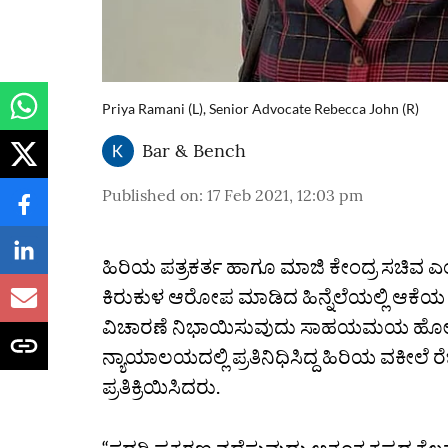
Priya Ramani (L), Senior Advocate Rebecca John (R)
Bar & Bench
Published on
:
17 Feb 2021, 12:03 pm
ಹಿರಿಯ ಪತ್ರಕರ್ತ ಹಾಗೂ ಮಾಜಿ ಕೇಂದ್ರ ಸಚಿವ ಎಂ ಜೆ
ಕಿರುಕುಳ ಆರೋಪ ಮಾಡಿದ ಹಿನ್ನೆಲೆಯಲ್ಲಿ ಆಕೆಯ ವ
ವಿಚಾರಣೆ ನಿಭಾಯಿಸುವುದು ಸಾಹಯಮಯ ಹೋರಾ
ನ್ಯಾಯಾಲಯದಲ್ಲಿ ಪ್ರತಿನಿಧಿಸಿದ್ದ ಹಿರಿಯ ವಕೀಲೆ ರ
ಪ್ರತಿಕ್ರಿಯಿಸಿದರು.