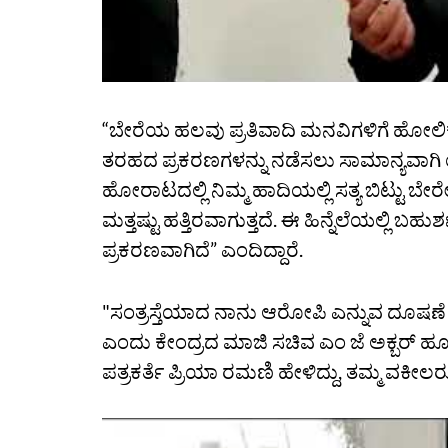
“ಬೇರೆಯ ಹಲವು ಪ್ರತಿವಾದಿ ಮನವಿಗಳಿಗೆ ಹೋಲಿಕೆ 
ತರಹದ ಪ್ರಕರಣಗಳನ್ನು ನಡೆಸಲು ಸಾಮಾನ್ಯವಾಗಿ ಯಾ
ಹೋರಾಟದಲ್ಲಿ ನಿಮ್ಮ ಹಾದಿಯಲ್ಲಿ ಸತ್ಯ ಬಿಟ್ಟು 
ಮತ್ತಷ್ಟು ಹತ್ತಿರವಾಗುತ್ತದೆ. ಈ ಹಿನ್ನೆಲೆಯಲ್ಲಿ ಬಹ
ಪ್ರಕರಣವಾಗಿದೆ” ಎಂದಿದ್ದಾರೆ.
"ಸಂತ್ರಸ್ತೆಯಾದ ನಾನು ಆರೋಪಿ ಎನ್ನುವ ದೂಷಣೆ 
ಎಂದು ಕೇಂದ್ರದ ಮಾಜಿ ಸಚಿವ ಎಂ ಜೆ ಅಕ್ಬರ್ ಹ
ಪತ್ರಕರ್ತೆ ಪ್ರಿಯಾ ರಮಣಿ ಹೇಳಿದ್ದು, ತಮ್ಮ ವಕೀಲ