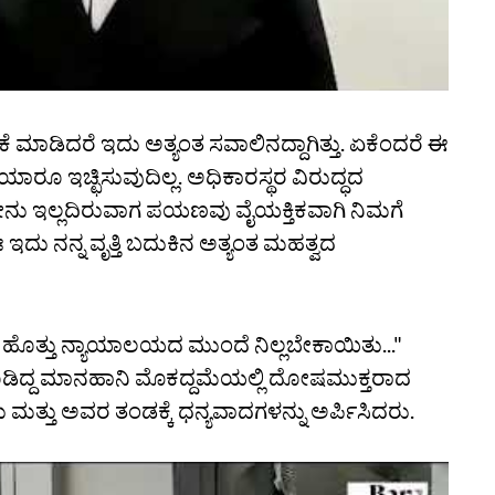
ಮಾಡಿದರೆ ಇದು ಅತ್ಯಂತ ಸವಾಲಿನದ್ದಾಗಿತ್ತು. ಏಕೆಂದರೆ ಈ
ರೂ ಇಚ್ಛಿಸುವುದಿಲ್ಲ. ಅಧಿಕಾರಸ್ಥರ ವಿರುದ್ಧದ
ಬೇರೇನು ಇಲ್ಲದಿರುವಾಗ ಪಯಣವು ವೈಯಕ್ತಿಕವಾಗಿ ನಿಮಗೆ
ುಶಃ ಇದು ನನ್ನ ವೃತ್ತಿ ಬದುಕಿನ ಅತ್ಯಂತ ಮಹತ್ವದ
ಹೊತ್ತು ನ್ಯಾಯಾಲಯದ ಮುಂದೆ ನಿಲ್ಲಬೇಕಾಯಿತು..."
ೂಡಿದ್ದ ಮಾನಹಾನಿ ಮೊಕದ್ದಮೆಯಲ್ಲಿ ದೋಷಮುಕ್ತರಾದ
ರು ಮತ್ತು ಅವರ ತಂಡಕ್ಕೆ ಧನ್ಯವಾದಗಳನ್ನು ಅರ್ಪಿಸಿದರು.