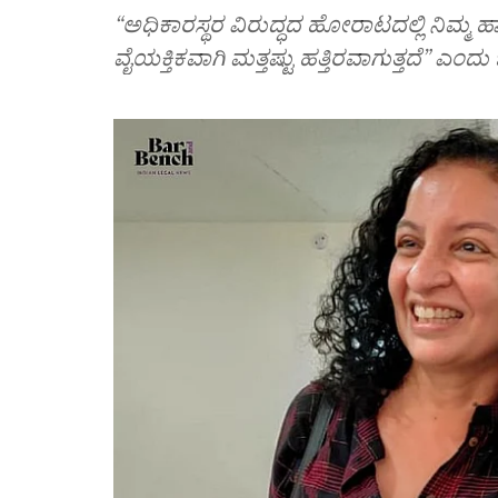
“ಅಧಿಕಾರಸ್ಥರ ವಿರುದ್ಧದ ಹೋರಾಟದಲ್ಲಿ ನಿಮ್ಮ ಹ
ವೈಯಕ್ತಿಕವಾಗಿ ಮತ್ತಷ್ಟು ಹತ್ತಿರವಾಗುತ್ತದೆ” ಎಂದು ಜ