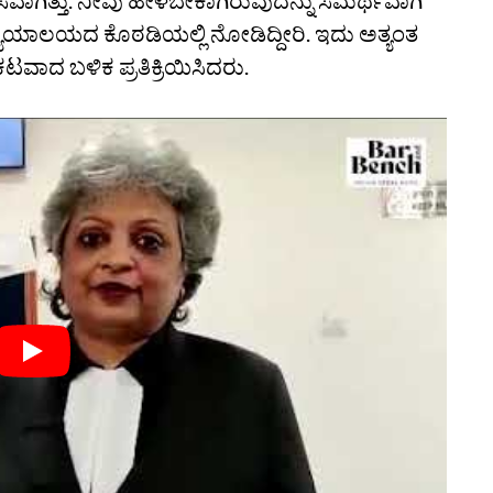
ಸವಾಗಿತ್ತು. ನೀವು ಹೇಳಬೇಕಾಗಿರುವುದನ್ನು ಸಮರ್ಥವಾಗಿ
್ಯಾಯಾಲಯದ ಕೊಠಡಿಯಲ್ಲಿ ನೋಡಿದ್ದೀರಿ. ಇದು ಅತ್ಯಂತ
ರಕಟವಾದ ಬಳಿಕ ಪ್ರತಿಕ್ರಿಯಿಸಿದರು.