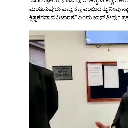
“ಸದರಿ ಪ್ರಕರಣ ನಡೆಸುವುದು ಅತ್ಯಂತ ಕಷ್ಟದ ಕೆಲ
ಮಂಡಿಸುವುದು ಎಷ್ಟು ಕಷ್ಟ ಎಂಬುದನ್ನು ನೀವು ನ
ಕ್ಲಿಷ್ಟಕರವಾದ ವಿಚಾರಣೆ” ಎಂದು ಜಾನ್‌ ತೀರ್ಪು ಪ್