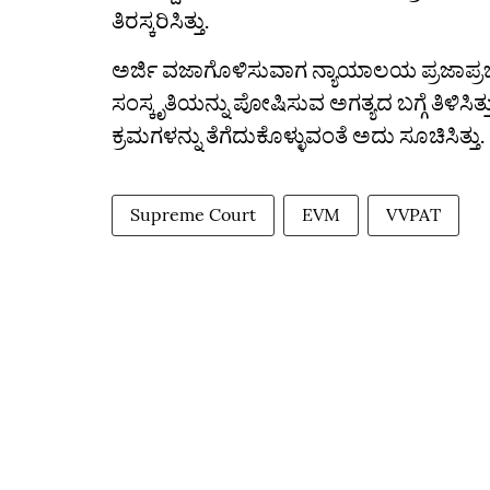
ತಿರಸ್ಕರಿಸಿತ್ತು.
ಅರ್ಜಿ ವಜಾಗೊಳಿಸುವಾಗ ನ್ಯಾಯಾಲಯ ಪ್ರಜಾಪ್ರಭು
ಸಂಸ್ಕೃತಿಯನ್ನು ಪೋಷಿಸುವ ಅಗತ್ಯದ ಬಗ್ಗೆ ತಿಳಿಸಿತ
ಕ್ರಮಗಳನ್ನು ತೆಗೆದುಕೊಳ್ಳುವಂತೆ ಅದು ಸೂಚಿಸಿತ್ತು.
Supreme Court
EVM
VVPAT