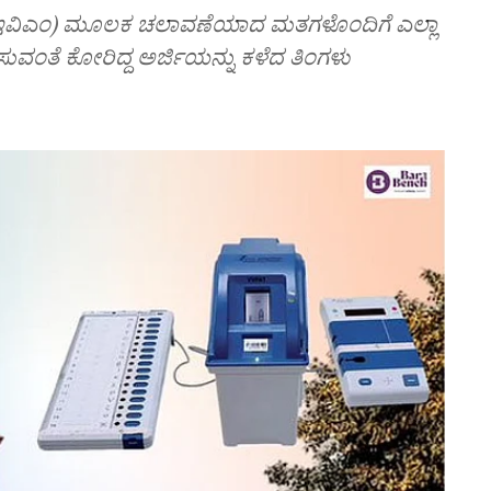
 (ಇವಿಎಂ) ಮೂಲಕ ಚಲಾವಣೆಯಾದ ಮತಗಳೊಂದಿಗೆ ಎಲ್ಲಾ
ಿಸುವಂತೆ ಕೋರಿದ್ದ ಅರ್ಜಿಯನ್ನು ಕಳೆದ ತಿಂಗಳು