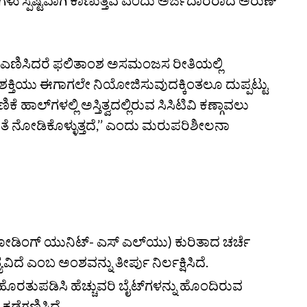
ಷಗಳು ಸ್ಪಷ್ಟವಾಗಿ ಕಾಣುತ್ತಿವೆ ಎಂದು ಅರ್ಜಿದಾರರಾದ ಅರುಣ್
್ನು ಎಣಿಸಿದರೆ ಫಲಿತಾಂಶ ಅಸಮಂಜಸ ರೀತಿಯಲ್ಲಿ
್ತಿಯು ಈಗಾಗಲೇ ನಿಯೋಜಿಸುವುದಕ್ಕಿಂತಲೂ ದುಪ್ಪಟ್ಟು
ಹಾಲ್‌ಗಳಲ್ಲಿ ಅಸ್ತಿತ್ವದಲ್ಲಿರುವ ಸಿಸಿಟಿವಿ ಕಣ್ಗಾವಲು
ತೆ ನೋಡಿಕೊಳ್ಳುತ್ತದೆ,’’ ಎಂದು ಮರುಪರಿಶೀಲನಾ
ೋಡಿಂಗ್ ಯುನಿಟ್‌- ಎಸ್‌ ಎಲ್‌ಯು) ಕುರಿತಾದ ಚರ್ಚೆ
ವಿದೆ ಎಂಬ ಅಂಶವನ್ನು ತೀರ್ಪು ನಿರ್ಲಕ್ಷಿಸಿದೆ.
 ಹೊರತುಪಡಿಸಿ ಹೆಚ್ಚುವರಿ ಬೈಟ್‌ಗಳನ್ನು ಹೊಂದಿರುವ
ಕಡೆಗಣಿಸಿದೆ.