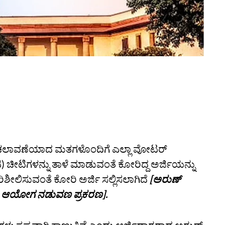
 ಚಲಾವಣೆಯಾದ ಮತಗಳೊಂದಿಗೆ ಎಲ್ಲಾ ವೋಟರ್
) ಚೀಟಿಗಳನ್ನು ತಾಳೆ ಮಾಡುವಂತೆ ಕೋರಿದ್ದ ಅರ್ಜಿಯನ್ನು
ಪರಿಶೀಲಿಸುವಂತೆ ಕೋರಿ ಅರ್ಜಿ ಸಲ್ಲಿಸಲಾಗಿದೆ
[ಅರುಣ್
ಣಾ ಆಯೋಗ ನಡುವಣ ಪ್ರಕರಣ].