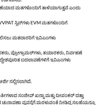
 ಚಲಾವಣೆಯಾದ ಮತಗಳೊಂದಿಗೆ ತಾಳೆಯಾಗುತ್ತವೆ ಎಂದು
 VVPAT ಸ್ಲಿಪ್‌ಗಳು EVM ಮತಗಳೊಂದಿಗೆ
ಶೀಲಿಸಲು ಮತದಾರರಿಗೆ ಇವಿಎಂಗಳು
ಾಸಕರು, ಪ್ರೋಗ್ರಾಮರ್‌ಗಳು, ತಯಾರಕರು, ನಿರ್ವಹಣೆ
ದ್ದೇಶಪೂರಿತ ಬದಲಾವಣೆಗಳಿಗೆ ಇವಿಎಂಗಳು
ಿ ಸಲ್ಲಿಸಲಾಗಿದೆ.
ೂರ್ತಿಗಳಾದ ಸಂಜೀವ್‌ ಖನ್ನಾ ಮತ್ತು ದೀಪಂಕರ್‌ ದತ್ತಾ
ಚುನಾವಣಾ ವ್ಯವಸ್ಥೆಗೆ ಮರಳುವಂತೆ ನೀಡಿದ್ದ ಸಲಹೆಯನ್ನೂ