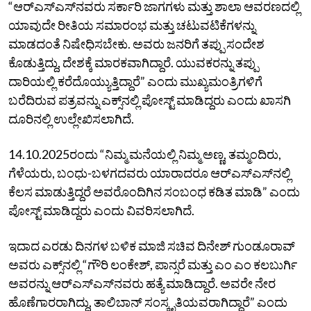
“ಆರ್‌ಎಸ್‌ಎಸ್‌ನವರು ಸರ್ಕಾರಿ ಜಾಗಗಳು ಮತ್ತು ಶಾಲಾ ಆವರಣದಲ್ಲಿ
ಯಾವುದೇ ರೀತಿಯ ಸಮಾರಂಭ ಮತ್ತು ಚಟುವಟಿಕೆಗಳನ್ನು
ಮಾಡದಂತೆ ನಿಷೇಧಿಸಬೇಕು. ಅವರು ಜನರಿಗೆ ತಪ್ಪು ಸಂದೇಶ
ಕೊಡುತ್ತಿದ್ದು, ದೇಶಕ್ಕೆ ಮಾರಕವಾಗಿದ್ದಾರೆ. ಯುವಕರನ್ನು ತಪ್ಪು
ದಾರಿಯಲ್ಲಿ ಕರೆದೊಯ್ಯುತ್ತಿದ್ದಾರೆ” ಎಂದು ಮುಖ್ಯಮಂತ್ರಿಗಳಿಗೆ
ಬರೆದಿರುವ ಪತ್ರವನ್ನು ಎಕ್ಸ್‌ನಲ್ಲಿ ಪೋಸ್ಟ್‌ ಮಾಡಿದ್ದರು ಎಂದು ಖಾಸಗಿ
ದೂರಿನಲ್ಲಿ ಉಲ್ಲೇಖಿಸಲಾಗಿದೆ.
14.10.2025ರಂದು “ನಿಮ್ಮ ಮನೆಯಲ್ಲಿ ನಿಮ್ಮ ಅಣ್ಣ, ತಮ್ಮಂದಿರು,
ಗೆಳೆಯರು, ಬಂಧು-ಬಳಗದವರು ಯಾರಾದರೂ ಆರ್‌ಎಸ್‌ಎಸ್‌ನಲ್ಲಿ
ಕೆಲಸ ಮಾಡುತ್ತಿದ್ದರೆ ಅವರೊಂದಿಗಿನ ಸಂಬಂಧ ಕಡಿತ ಮಾಡಿ” ಎಂದು
ಪೋಸ್ಟ್‌ ಮಾಡಿದ್ದರು ಎಂದು ವಿವರಿಸಲಾಗಿದೆ.
ಇದಾದ ಎರಡು ದಿನಗಳ ಬಳಿಕ ಮಾಜಿ ಸಚಿವ ದಿನೇಶ್‌ ಗುಂಡೂರಾವ್‌
ಅವರು ಎಕ್ಸ್‌ನಲ್ಲಿ “ಗೌರಿ ಲಂಕೇಶ್‌, ಪಾನ್ಸರೆ ಮತ್ತು ಎಂ ಎಂ ಕಲಬುರ್ಗಿ
ಅವರನ್ನು ಆರ್‌ಎಸ್‌ಎಸ್‌ನವರು ಹತ್ಯೆ ಮಾಡಿದ್ದಾರೆ. ಅವರೇ ನೇರ
ಹೊಣೆಗಾರರಾಗಿದ್ದು, ತಾಲಿಬಾನ್‌ ಸಂಸ್ಕೃತಿಯವರಾಗಿದ್ದಾರೆ” ಎಂದು