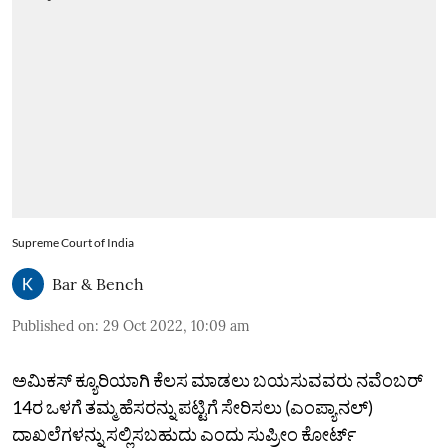
Supreme Court of India
Bar & Bench
Published on
:
29 Oct 2022, 10:09 am
ಅಮಿಕಸ್‌ ಕ್ಯೂರಿಯಾಗಿ ಕೆಲಸ ಮಾಡಲು ಬಯಸುವವರು ನವೆಂಬರ್‌
14ರ ಒಳಗೆ ತಮ್ಮ ಹೆಸರನ್ನು ಪಟ್ಟಿಗೆ ಸೇರಿಸಲು (ಎಂಪ್ಯಾನಲ್‌)
ದಾಖಲೆಗಳನ್ನು ಸಲ್ಲಿಸಬಹುದು ಎಂದು ಸುಪ್ರೀಂ ಕೋರ್ಟ್‌