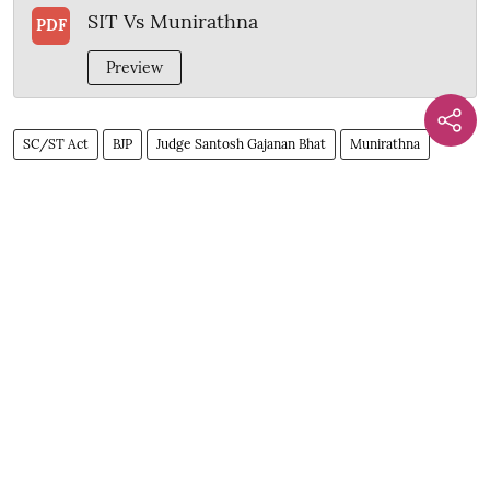
SIT Vs Munirathna
PDF
Preview
SC/ST Act
BJP
Judge Santosh Gajanan Bhat
Munirathna