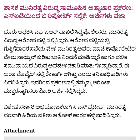
ಶಾಸಕ ಮುನಿರತ್ನ ವಿರುದ್ಧ ಸಾಮೂಹಿಕ ಅತ್ಯಾಚಾರ ಪ್ರಕರಣ:
ಎಸ್‌ಐಟಿಯಿಂದ ಬಿ ರಿಪೋರ್ಟ್‌ ಸಲ್ಲಿಕೆ; ಅರ್ಜಿಗಳು ವಜಾ
ದೂರು ಆಧರಿಸಿ ಎಫ್‌ಐಆರ್‌ ದಾಖಲಿಸಿದ್ದ ಪೊಲೀಸರು, ಮುನಿರತ್ನ
ವಿರುದ್ಧ ಆರೋಪ ಪಟ್ಟಿ ಸಲ್ಲಿಸಿದ್ದರು. ಆರೋಪ ಪಟ್ಟಿಯಲ್ಲಿ,
ಗುತ್ತಿಗೆದಾರರ ಸಭೆಯ ವೇಳೆ ಮುನಿರತ್ನ ಅವರು ಮಾಜಿ ಕಾರ್ಪೊರೇಟರ್
ವೇಲು ನಾಯ್ಕರ್ ಕುರಿತು ಜಾತಿ ನಿಂದನೆ ಮಾಡಿದ್ದಾರೆ ಹಾಗೂ ದಲಿತ
ಸಮುದಾಯದ ವಿರುದ್ಧ ಅವಹೇಳನಕಾರಿ ಮಾತುಗಳನ್ನಾಡಿದ್ದಾರೆ. ಈ
ಅಂಶ ಮೊಬೈಲ್ ನಲ್ಲಿ ರೆಕಾರ್ಡ್‌ ಆಗಿತ್ತು ಎಂದು ತನಿಖಾಧಿಕಾರಿಗಳು
ವಿವರಿಸಿದ್ದರು. ಇದರಿಂದ ಪ್ರಕರಣದಲ್ಲಿ ತಮ್ಮನ್ನು ಆರೋಪ
ಮುಕ್ತರನ್ನಾಗಿಸಲು ಕೋರಿ ಅರ್ಜಿ ಸಲ್ಲಿಸಿದ್ದರು.
ವಿಶೇಷ ಸರ್ಕಾರಿ ಅಭಿಯೋಜಕರಾಗಿ ಸಿ ಎಸ್‌ ಪ್ರದೀಪ್‌, ಮುನಿರತ್ನ
ಪರವಾಗಿ ಹಿರಿಯ ವಕೀಲ ಅಶೋಕ್‌ ಹಾರನಹಳ್ಳಿ ವಾದಿಸಿದ್ದರು.
Attachment