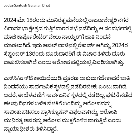
Judge Santosh Gajanan Bhat
2024 ಮೇ 18ರಂದು ಮುನಿರತ್ನ ಮನೆಯಲ್ಲಿ ರಾಜರಾಜೇಶ್ವರಿ ನಗರ
ವಿಧಾನಸಭಾ ಕ್ಷೇತ್ರದ ಗುತ್ತಿಗೆದಾರರ ಸಭೆ ನಡೆದಿದ್ದು, ಆ ಸಂದರ್ಭದಲ್ಲಿ
ಮಾಜಿ ಕಾರ್ಪೊರೇಟರ್‌ ವೇಲು ನಾಯ್ಕರ್‌ಗೆ ಜಾತಿ ನಿಂದನೆ
ಮಾಡಲಾಗಿದೆ. ಇದು ಆಪಲ್‌ ವಾಚಿನಲ್ಲಿ ರೆಕಾರ್ಡ್‌ ಆಗಿದ್ದು, 2024ರ
ಸೆಪ್ಟಂಬರ್‌ 13ರಂದು ದೂರುದಾರರಿಗೆ ಈ ವಿಚಾರ ತಿಳಿದು ದೂರು
ದಾಖಲಿಸಲಾಗಿದೆ ಎಂದು ಆರೋಪ ಪಟ್ಟಿಯಲ್ಲಿ ವಿವರಿಸಲಾಗಿತ್ತು.
ಎಸ್‌ಸಿ/ಎಸ್‌ಟಿ ಕಾಯಿದೆಯಡಿ ಪ್ರಕರಣ ದಾಖಲಾಗಬೇಕಾದರೆ ಜಾತಿ
ನಿಂದನೆಯು ಸಾರ್ವಜನಿಕ ಸ್ಥಳದಲ್ಲಿ ನಡೆದಿರಬೇಕು ಎಂಬುದಾಗಿದೆ.
ಆದರೆ, ಈ ಬೆಳವಣಿಗೆ ಸಾರ್ವಜನಿಕ ಸ್ಥಳದಲ್ಲಿ ನಡೆದಿಲ್ಲ. ಘಟನೆ ನಡೆದ
ಹಲವು ದಿನಗಳ ಬಳಿಕ ಬೆಳಕಿಗೆ ಬಂದಿದ್ದು, ಆರೋಪವನ್ನು
ಸಾಬೀತುಪಡಿಸಲು ಪ್ರಾಸಿಕ್ಯೂಷನ್‌ ವಿಫಲವಾಗಿದ್ದು, ಆರೋಪಿ
ಮುನಿರತ್ನ ಅವರನ್ನು ಆರೋಪ ಮುಕ್ತಗೊಳಿಸಲಾಗುತ್ತಿದೆ ಎಂದು
ನ್ಯಾಯಾಧೀಶರು ತಿಳಿಸಿದ್ದಾರೆ.