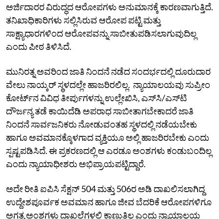
ಅರ್ಜಿದಾರರ ವಿರುದ್ಧದ ಆರೋಪಗಳು ಅನುಮಾನಕ್ಕೆ ಕಾರಣವಾಗುತ್ತಿದೆ.
ತನಿಖಾಧಿಕಾರಿಗಳು ಸಲ್ಲಿಸಿರುವ ಆರೋಪ ಪಟ್ಟಿ ಮತ್ತು
ಸಾಕ್ಷ್ಯಾಧಾರಗಳಿಂದ ಆರೋಪವನ್ನು ಸಾಬೀತುಪಡಿಸಲಾಗುವುದಿಲ್ಲ
ಎಂದು ಪೀಠ ತಿಳಿಸಿದೆ.
ಮುನಿರತ್ನ ಅವರಿಂದ ಜಾತಿ ನಿಂದನೆ ನಡೆದ ಸಂದರ್ಭದಲ್ಲಿ ದೂರುದಾರ
ವೇಲು ನಾಯ್ಕರ್ ಸ್ಥಳದಲ್ಲೇ ಹಾಜರಿರಲಿಲ್ಲ. ನ್ಯಾಯಾಲಯವು ಸುಪ್ರೀಂ
ಕೋರ್ಟ್‌ನ ವಿವಿಧ ತೀರ್ಪುಗಳನ್ನು ಉಲ್ಲೇಖಿಸಿ, ಎಸ್‌ಸಿ/ಎಸ್‌ಟಿ
ದೌರ್ಜನ್ಯ ತಡೆ ಕಾಯಿದೆಡಿ ಅಪರಾಧ ಸಾಬೀತಾಗಬೇಕಾದರೆ ಜಾತಿ
ನಿಂದನೆ ಸಾರ್ವಜನಿಕರು ನೋಡುವಂತಹ ಸ್ಥಳದಲ್ಲಿ ನಡೆಯಬೇಕು
ಹಾಗೂ ಅವಮಾನಕ್ಕೊಳಗಾದ ವ್ಯಕ್ತಿಯೂ ಅಲ್ಲಿ ಹಾಜರಿರಬೇಕು ಎಂದು
ಸ್ಪಷ್ಟಪಡಿಸಿದೆ. ಈ ಪ್ರಕರಣದಲ್ಲಿ ಆ ಎರಡೂ ಅಂಶಗಳು ಕಂಡುಬಂದಿಲ್ಲ
ಎಂದು ನ್ಯಾಯಾಧೀಶರು ಅಭಿಪ್ರಾಯಪಟ್ಟಿದ್ದಾರೆ.
ಅದೇ ರೀತಿ ಐಪಿಸಿ ಸೆಕ್ಷನ್‌ 504 ಮತ್ತು 506ರ ಅಡಿ ದಾಖಲಿಸಲಾಗಿದ್ದ
ಉದ್ದೇಶಪೂರ್ವಕ ಅವಮಾನ ಹಾಗೂ ಜೀವ ಬೆದರಿಕೆ ಆರೋಪಗಳಿಗೂ
ಅಗತ್ಯ ಅಂಶಗಳು ದಾಖಲೆಗಳಲ್ಲಿ ಕಾಣುತ್ತಿಲ್ಲ ಎಂದು ನ್ಯಾಯಾಲಯ