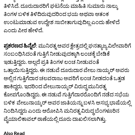
ತಿಳಿಸಿದೆ. ದೂರುದಾರರಿಗೆ ಘಟನೆಯ ಮಾಹಿತಿ ಸುಮಾರು ನಾಲ್ಕು
ತಿಂಗಳ ಬಳಿಕ ತಿಳಿದಿರುವುದರಿಂದ ಭಯ ಅಥವಾ ಆತಂಕ
ಉಂಟುಮಾಡುವ ಉದ್ದೇಶ ಸಾಬೀತಾಗುವುದಿಲ್ಲ ಎಂದು ಹೇಳಿದೆ
ಎಂದು ಪೀಠ ಹೇಳಿದೆ.
ಪ್ರಕರಣದ ಹಿನ್ನೆಲೆ
: ಮುನಿರತ್ನ ಅವರ ಕ್ಷೇತ್ರದಲ್ಲಿ ಘನತ್ಯಾಜ್ಯ ವಿಲೇವಾರಿಗೆ
ಸಂಬಂಧಿಸಿದಂತೆ ಗುತ್ತಿಗೆ ನೀಡುವುದಕ್ಕಾಗಿ ಲಂಚಕ್ಕೆ ಬೇಡಿಕೆ
ಇಡುತ್ತಿದ್ದರು. ಅಲ್ಲದೆ ಪ್ರತಿ ತಿಂಗಳ ಲಂಚ ನೀಡುವಂತೆ
ಒತ್ತಾಯಿಸುತ್ತಿದ್ದರು. ಈ ನಡುವೆ ದೂರುದಾರ ವೇಲು ನಾಯ್ಕರ್‌ ಅವರು
ಅಲ್ಲಿನ ಗುತ್ತಿಗೆದಾರ ಚಲವರಾಜು ಅವರಿಗೆ ಲಂಚ ನೀಡದಂತೆ ಒತ್ತಡ
ಹಾಕಿದ್ದರು. ಇದರಿಂದ ವೇಲುನಾಯ್ಕರ್‌ ವಿರುದ್ಧ ಮುನಿರತ್ನ
ಕೋಪಗೊಂಡಿದ್ದರು. ಈ ನಡುವೆ ಗುತ್ತಿಗೆದಾರರೊಂದಿಗೆ ನಡೆದ ಸಭೆಯ
ಬಳಿಕ ವೇಲುನಾಯ್ಕರ್‌ ಅವರ ಜಾತಿಯನ್ನು ಬಳಸಿ ಅಸಭ್ಯ ಭಾಷೆಯಲ್ಲಿ
ನಿಂದಿಸಿದ್ದರು ಎಂದು ಆರೋಪಿಸಿ ಮನಿರತ್ನ ವಿರುದ್ಧ ಬೆಂಗಳೂರಿನ
ವೈಯಾಲಿಕಾವಲ್‌ ಠಾಣೆಯಲ್ಲಿ ದೂರು ದಾಖಲಿಸಲಾಗಿತ್ತು.
Also Read