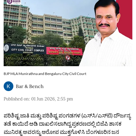
BJP MLA Munirathna and Bengaluru City Civil Court
Bar & Bench
Published on
:
01 Jun 2026, 2:55 pm
ಪರಿಶಿಷ್ಟ ಜಾತಿ ಮತ್ತು ಪರಿಶಿಷ್ಟ ಪಂಗಡಗಳ (ಎಸ್‌ಸಿ/ಎಸ್‌ಟಿ) ದೌರ್ಜನ್ಯ
ತಡೆ ಕಾಯಿದೆ ಅಡಿ ದಾಖಲಿಸಲಾಗಿದ್ದ ಪ್ರಕರಣದಲ್ಲಿ ಬಿಜೆಪಿ ಶಾಸಕ
ಮುನಿರತ್ನ ಅವರನ್ನು ಆರೋಪ ಮುಕ್ತಗೊಳಿಸಿ ಬೆಂಗಳೂರಿನ ಜನ