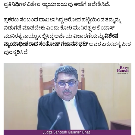
ಪ್ರತಿನಿಧಿಗಳ ವಿಶೇಷ ನ್ಯಾಯಾಲಯವು ಈಚೆಗೆ ಆದೇಶಿಸಿದೆ.
ಪ್ರಕರಣ ಸಂಬಂಧ ದಾಖಲಾಗಿದ್ದ ಆರೋಪ ಪಟ್ಟಿಯಿಂದ ತಮ್ಮನ್ನು
ಬಿಡುಗಡೆ ಮಾಡಬೇಕು ಎಂದು ಕೋರಿ ಮುನಿರತ್ನ ಅಲಿಯಾಸ್‌
ಮುನಿರತ್ನ ನಾಯ್ಡು ಸಲ್ಲಿಸಿದ್ದ ಅರ್ಜಿಯ ವಿಚಾರಣೆಯನ್ನು
ವಿಶೇಷ
ನ್ಯಾಯಾಧೀಶರಾದ ಸಂತೋಷ್‌ ಗಜಾನನ ಭಟ್‌
ಅವರ ಏಕಸದಸ್ಯ ಪೀಠ
ಪುರಸ್ಕರಿಸಿದೆ.