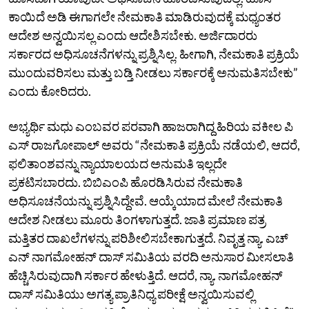
ಕಾಯಿದೆ ಅಡಿ ಈಗಾಗಲೇ ನೇಮಕಾತಿ ಮಾಡಿರುವುದಕ್ಕೆ ಮಧ್ಯಂತರ
ಆದೇಶ ಅನ್ವಯಿಸಲ್ಲ ಎಂದು ಆದೇಶಿಸಬೇಕು. ಅರ್ಜಿದಾರರು
ಸರ್ಕಾರದ ಅಧಿಸೂಚನೆಗಳನ್ನು ಪ್ರಶ್ನಿಸಿಲ್ಲ. ಹೀಗಾಗಿ, ನೇಮಕಾತಿ ಪ್ರಕ್ರಿಯೆ
ಮುಂದುವರಿಸಲು ಮತ್ತು ಬಡ್ತಿ ನೀಡಲು ಸರ್ಕಾರಕ್ಕೆ ಅನುಮತಿಸಬೇಕು”
ಎಂದು ಕೋರಿದರು.
ಅಭ್ಯರ್ಥಿ ಮಧು ಎಂಬವರ ಪರವಾಗಿ ಹಾಜರಾಗಿದ್ದ ಹಿರಿಯ ವಕೀಲ ಪಿ
ಎಸ್‌ ರಾಜಗೋಪಾಲ್‌ ಅವರು “ನೇಮಕಾತಿ ಪ್ರಕ್ರಿಯೆ ನಡೆಯಲಿ, ಆದರೆ,
ಫಲಿತಾಂಶವನ್ನು ನ್ಯಾಯಾಲಯದ ಅನುಮತಿ ಇಲ್ಲದೇ
ಪ್ರಕಟಿಸಬಾರದು. ಬಿಬಿಎಂಪಿ ಹೊರಡಿಸಿರುವ ನೇಮಕಾತಿ
ಅಧಿಸೂಚನೆಯನ್ನು ಪ್ರಶ್ನಿಸಿದ್ದೇವೆ. ಆಯ್ಕೆಯಾದ ಮೇಲೆ ನೇಮಕಾತಿ
ಆದೇಶ ನೀಡಲು ಮೂರು ತಿಂಗಳಾಗುತ್ತದೆ. ಜಾತಿ ಪ್ರಮಾಣ ಪತ್ರ
ಮತ್ತಿತರ ದಾಖಲೆಗಳನ್ನು ಪರಿಶೀಲಿಸಬೇಕಾಗುತ್ತದೆ. ನಿವೃತ್ತ ನ್ಯಾ. ಎಚ್‌
ಎನ್‌ ನಾಗಮೋಹನ್‌ ದಾಸ್‌ ಸಮಿತಿಯ ವರದಿ ಅನುಸಾರ ಮೀಸಲಾತಿ
ಹೆಚ್ಚಿಸಿರುವುದಾಗಿ ಸರ್ಕಾರ ಹೇಳುತ್ತಿದೆ. ಆದರೆ, ನ್ಯಾ. ನಾಗಮೋಹನ್‌
ದಾಸ್‌ ಸಮಿತಿಯು ಅಗತ್ಯ ಪ್ರಾತಿನಿಧ್ಯ ಪರೀಕ್ಷೆ ಅನ್ವಯಿಸುವಲ್ಲಿ