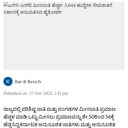
Bar & Bench
Published on
:
27 Nov 2025, 1:15 pm
ರಾಜ್ಯದಲ್ಲಿ ಪರಿಶಿಷ್ಟ ಜಾತಿ ಮತ್ತು ಪಂಗಡಗಳ ಮೀಸಲಾತಿ ಪ್ರಮಾಣ
ಹೆಚ್ಚಳ ಮಾಡಿ ಒಟ್ಟು ಮೀಸಲು ಪ್ರಮಾಣವನ್ನು ಶೇ.50ರಿಂದ 56ಕ್ಕೆ
ಹೆಚ್ಚಿಸಿದ್ದ ಕರ್ನಾಟಕ ಅನುಸೂಚಿತ ಜಾತಿಗಳು ಮತ್ತು ಅನುಸೂಚಿತ