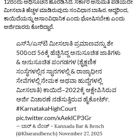
12ರಂದು ಅಧಿಸೂಚನೆ ಹೊರಡಿಸಿದೆ. ಸರ್ಕಾರ ಅನುಮತಿ ಪಡೆಯದೇ
ಮೀಸಲಾತಿ ಹೆಚ್ಚಳ ಮಾಡಿರುವುದು ಸಂವಿಧಾನ ಬಾಹಿರ. ಆದ್ದರಿಂದ,
ಕಾಯಿದೆಯನ್ನು ಅಸಾಂವಿಧಾನಿಕ ಎಂದು ಘೋಷಿಸಬೇಕು ಎಂದು
ಅರ್ಜಿದಾರರು ಕೋರಿದ್ದಾರೆ.
ಎಸ್‌ಸಿ/ಎಸ್‌ಟಿ ಮೀಸಲಾತಿ ಪ್ರಮಾಣವನ್ನು ಶೇ
50ರಿಂದ 56ಕ್ಕೆ ಹೆಚ್ಚಿಸಿದ್ದ ಅನುಸೂಚಿತ ಜಾತಿಗಳು
& ಅನುಸೂಚಿತ ಪಂಗಡಗಳ (ಶೈಕ್ಷಣಿಕ
ಸಂಸ್ಥೆಗಳಲ್ಲಿನ ಸ್ಥಾನಗಳಲ್ಲಿ & ರಾಜ್ಯಾಧೀನ
ಸೇವೆಗಳಲ್ಲಿ ನೇಮಕ ಅಥವಾ ಹುದ್ದೆಗಳಲ್ಲಿ
ಮೀಸಲಾತಿ) ಕಾಯಿದೆ–2022ಕ್ಕೆ ಆಕ್ಷೇಪಿಸಿರುವ
ಅರ್ಜಿ ವಿಚಾರಣೆ ನಡೆಸುತ್ತಿರುವ ಹೈಕೋರ್ಟ್‌.
#KarnatakaHighCourt
pic.twitter.com/xAeklCP3Gr
— ಬಾರ್‌ & ಬೆಂಚ್ - Kannada Bar & Bench
(@Kbarandbench)
November 27, 2025