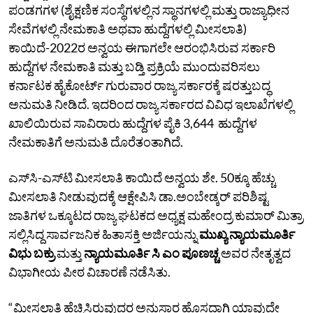
ಪಂಡಗಗಳ (ಶೈಕ್ಷಣಿಕ ಸಂಸ್ಥೆಗಳಲ್ಲಿನ ಸ್ಥಾನಗಳಲ್ಲಿ ಮತ್ತು ರಾಜ್ಯಾಧೀನ
ಸೇವೆಗಳಲ್ಲಿ ನೇಮಕಾತಿ ಅಥವಾ ಹುದ್ದೆಗಳಲ್ಲಿ ಮೀಸಲಾತಿ)
ಕಾಯಿದೆ-2022ರ ಅನ್ವಯ ಈಗಾಗಲೇ ಆರಂಭಿಸಿರುವ ಸರ್ಕಾರಿ
ಹುದ್ದೆಗಳ ನೇಮಕಾತಿ‌ ಮತ್ತು ಬಡ್ತಿ ಪ್ರಕ್ರಿಯೆ ಮುಂದುವರಿಸಲು
ಕರ್ನಾಟಕ ಹೈಕೋರ್ಟ್ ಗುರುವಾರ ರಾಜ್ಯ ಸರ್ಕಾರಕ್ಕೆ ಷರತ್ತುಬದ್ಧ
ಅನುಮತಿ ನೀಡಿದೆ. ಇದರಿಂದ ರಾಜ್ಯ ಸರ್ಕಾರದ ವಿವಿಧ ಇಲಾಖೆಗಳಲ್ಲಿ
ಖಾಲಿಯಿರುವ ಸಾವಿರಾರು ಹುದ್ದೆಗಳ ಪೈಕಿ 3,644 ಹುದ್ದೆಗಳ
ನೇಮಕಾತಿ‌ಗೆ ಅನುಮತಿ ದೊರೆತಂತಾಗಿದೆ.
ಎಸ್‌ಸಿ-ಎಸ್‌ಟಿ ಮೀಸಲಾತಿ ಕಾಯಿದೆ ಅನ್ವಯ ಶೇ. 50ಕ್ಕೂ ಹೆಚ್ಚು
ಮೀಸಲಾತಿ ನೀಡುವುದಕ್ಕೆ ಆಕ್ಷೇಪಿಸಿ ಡಾ.ಅಂಬೇಡ್ಕರ್ ಪರಿಶಿಷ್ಟ
ಜಾತಿಗಳ ಒಕ್ಕೂಟದ ರಾಜ್ಯ ಘಟಕದ ಅಧ್ಯಕ್ಷ ಮಹೇಂದ್ರ ಕುಮಾರ್ ಮಿತ್ರಾ
ಸಲ್ಲಿಸಿದ್ದ ಸಾರ್ವಜನಿಕ ಹಿತಾಸಕ್ತಿ ಅರ್ಜಿಯನ್ನು
ಮುಖ್ಯ ನ್ಯಾಯಮೂರ್ತಿ
ವಿಭು ಬಕ್ರು
ಮತ್ತು
ನ್ಯಾಯಮೂರ್ತಿ ಸಿ ಎಂ ಪೂಣಚ್ಚ
ಅವರ ನೇತೃತ್ವದ
ವಿಭಾಗೀಯ ಪೀಠ ವಿಚಾರಣೆ ನಡೆಸಿತು.
“ಮೀಸಲಾತಿ ಹೆಚ್ಚಿಸಿರುವುದರ ಅನುಸಾರ ಹೊಸದಾಗಿ ಯಾವುದೇ