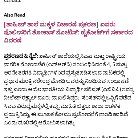
Also Read
[ಶಾಹೀನ್‌ ಶಾಲೆ ಮಕ್ಕಳ ವಿಚಾರಣೆ ಪ್ರಕರಣ] ಐವರು
ಪೊಲೀಸರಿಗೆ ಶೋಕಾಸ್‌ ನೋಟಿಸ್‌: ಹೈಕೋರ್ಟ್‌ಗೆ ಸರ್ಕಾರದ
ವಿವರಣೆ
ಪ್ರಕರಣದ ಹಿನ್ನೆಲೆ:
ಶಾಹೀನ್‌ ಶಾಲೆಯಲ್ಲಿ ಸಿಎಎ ಮತ್ತು ರಾಷ್ಟ್ರೀಯ
ನಾಗರಿಕ ನೋಂದಣಿಗೆ (ಎನ್‌ಆರ್‌ಸಿ) ಸಂಬಂಧಿಸಿದಂತೆ 4, 5 ಮತ್ತು
ಆರನೇ ತರಗತಿ ವಿದ್ಯಾರ್ಥಿಗಳಿಂದ ಪ್ರಸ್ತುತಪಡಿಸಲಾದ ನಾಟಕದಲ್ಲಿ
ಪ್ರಧಾನ ಮಂತ್ರಿ ನರೇಂದ್ರ ಮೋದಿ ಅವರನ್ನು ನಿಂದಿಸುವ ಸಂಭಾಷಣೆ
ಇತ್ತು ಎಂದು ಅಖಿಲ ಭಾರತೀಯ ವಿದ್ಯಾರ್ಥಿ ಪರಿಷತ್‌ (ಎಬಿವಿಪಿ) ಸದಸ್ಯ
ನೀಲೇಶ್‌ ರಕ್ಷ್ಯಾಲ್‌ ದೂರು ದಾಖಲಿಸಿದ್ದರು. ಸಂಸತ್‌ನಲ್ಲಿ ಒಪ್ಪಿಗೆ ಪಡೆದ
ಸಿಎಎ ವಿರುದ್ಧ ಮಕ್ಕಳಲ್ಲಿ ತಪ್ಪು ಮಾಹಿತಿ ಬಿತ್ತಲು ಶಾಲಾ ಆಡಳಿತ
ಪ್ರಯತ್ನಿಸಿದ್ದು, ಈ ಮೂಲಕ ಕೋಮು ಪ್ರಚೋದನೆಗೆ ನಾಂದಿ ಹಾಡಿದೆ
ಎಂದು ದೂರಿನಲ್ಲಿ ಆರೋಪಿಸಲಾಗಿತ್ತು.
ಪ್ರಕರಣದ ವಿಚಾರಣೆಯ ಹಂತದಲ್ಲಿ ಶಾಲೆಯ ಮುಖ್ಯ ಶಿಕ್ಷಕಿ ಫರೀದಾ