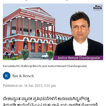
Karnataka HC (Kalburgi Bench) and Justice Hemant Chandangoudar
Bar & Bench
Published on
:
14 Jun 2023, 1:55 pm
ದೇಶಾದ್ಯಂತ ವ್ಯಾಪಕ ಪ್ರತಿಭಟನೆಗಳಿಗೆ ಕಾರಣವಾಗಿದ್ದ ಪೌರತ್ವ
ತಿದ್ದುಪಡಿ ಕಾಯಿದೆ (ಸಿಎಎ) ಮತ್ತು ರಾಷ್ಟ್ರೀಯ ನಾಗರಿಕ ನೋಂದಣಿ