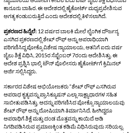
ಕಾನೂನು ಬಾಹಿರ. ಈ ಆದೇಶದಲ್ಲಿ ಹೈಕೋರ್ಟ್ ಮಧ್ಯಪ್ರವೇಶಿಸುವ
ಅಗತ್ಯ ಕಂಡುಬರುತ್ತಿದೆ ಎಂದು ಆದೇಶದಲ್ಲಿ ತಿಳಿಸಲಾಗಿದೆ.
ಪ್ರಕರಣದ ಹಿನ್ನೆಲೆ:
12 ವರ್ಷದ ಬಾಲಕಿ ಮೇಲೆ ಲೈಂಗಿಕ ದೌರ್ಜನ್ಯ
ಎಸಗಿದ ಪ್ರಕರಣದಲ್ಲಿ ಶೇಖ್‌ ರೌಫ್‌ ಅನ್ನು ಅಪರಾಧಿಯಾಗಿ
ಪರಿಗಣಿಸಿದ್ದ ಪೋಕ್ಸೊ ವಿಶೇಷ ನ್ಯಾಯಾಲಯ, ಆತನಿಗೆ ಐದು ವರ್ಷ
ಜೈಲು ಶಿಕ್ಷೆ ವಿಧಿಸಿ, 2015ರ ಸೆಪ್ಟೆಂಬರ್‌ 7ರಂದು ಆದೇಶಿಸಿತ್ತು. ಈ
ಆದೇಶ ಪ್ರಶ್ನಿಸಿ ಭಾಲ್ಕಿ ಟೌನ್ ಪೊಲೀಸರು ಹೈಕೋರ್ಟ್‌ಗೆ ಕ್ರಿಮಿನಲ್
ಅರ್ಜಿ ಸಲ್ಲಿಸಿದ್ದರು.
ಸರ್ಕಾರದ ವಿಶೇಷ ಅಭಿಯೋಜಕರು “ಶೇಖ್ ರೌಫ್ ಎಸಗಿರುವ
ಅಪರಾಧ ಕೃತ್ಯವನ್ನು ಪ್ರಾಸಿಕ್ಯೂಷನ್ ಎಲ್ಲಾ ಸಾಕ್ಷ್ಯಾಧಾರಗಳ ಸಹಿತ
ಸಾಬೀತುಪಡಿಸಿತ್ತು. ಅದನ್ನು ಪರಿಗಣಿಸಿದ ಪೋಕ್ಸೊ ನ್ಯಾಯಾಲಯವು
ಶೇಖ್‌ ರೌಫ್ ಅನ್ನು ದೋಷಿಯಾಗಿ ತಿರ್ಮಾನಿಸಿದೆ. ಹೀಗಿದ್ದರೂ
ಅಪರಾಧಿಗೆ ಶಿಕ್ಷೆ ಮತ್ತು ದಂಡ ಮೊತ್ತವನ್ನು ಕಾಯಿದೆ ಅಡಿ
ನಿಗದಿಪಡಿಸಿರುವ ಪ್ರಮಾಣಕ್ಕಿಂತ ಕಡಿಮೆ ವಿಧಿಸಿರುವುದು ಸರಿಯಲ್ಲ.