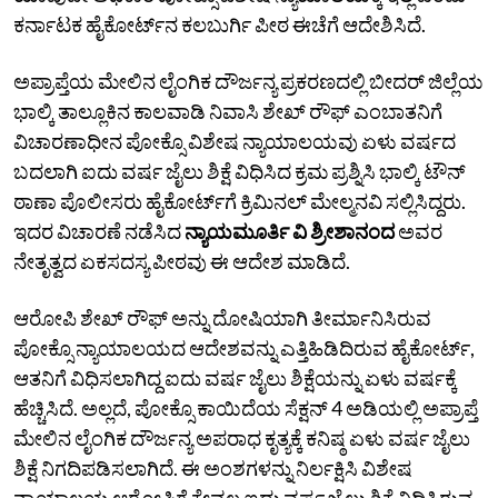
ಕರ್ನಾಟಕ ಹೈಕೋರ್ಟ್‌ನ ಕಲಬುರ್ಗಿ ಪೀಠ ಈಚೆಗೆ ಆದೇಶಿಸಿದೆ.
ಅಪ್ರಾಪ್ತೆಯ ಮೇಲಿನ ಲೈಂಗಿಕ ದೌರ್ಜನ್ಯ ಪ್ರಕರಣದಲ್ಲಿ ಬೀದರ್ ಜಿಲ್ಲೆಯ
ಭಾಲ್ಕಿ ತಾಲ್ಲೂಕಿನ ಕಾಲವಾಡಿ ನಿವಾಸಿ ಶೇಖ್ ರೌಫ್ ಎಂಬಾತನಿಗೆ
ವಿಚಾರಣಾಧೀನ ಪೋಕ್ಸೊ ವಿಶೇಷ ನ್ಯಾಯಾಲಯವು ಏಳು ವರ್ಷದ
ಬದಲಾಗಿ ಐದು ವರ್ಷ ಜೈಲು ಶಿಕ್ಷೆ ವಿಧಿಸಿದ ಕ್ರಮ ಪ್ರಶ್ನಿಸಿ ಭಾಲ್ಕಿ ಟೌನ್
ಠಾಣಾ ಪೊಲೀಸರು ಹೈಕೋರ್ಟ್‌ಗೆ ಕ್ರಿಮಿನಲ್ ಮೇಲ್ಮನವಿ ಸಲ್ಲಿಸಿದ್ದರು.
ಇದರ ವಿಚಾರಣೆ ನಡೆಸಿದ
ನ್ಯಾಯಮೂರ್ತಿ ವಿ ಶ್ರೀಶಾನಂದ
ಅವರ
ನೇತೃತ್ವದ ಏಕಸದಸ್ಯ ಪೀಠವು ಈ ಆದೇಶ ಮಾಡಿದೆ.
ಆರೋಪಿ ಶೇಖ್ ರೌಫ್ ಅನ್ನು ದೋಷಿಯಾಗಿ ತೀರ್ಮಾನಿಸಿರುವ
ಪೋಕ್ಸೊ ನ್ಯಾಯಾಲಯದ ಆದೇಶವನ್ನು ಎತ್ತಿಹಿಡಿದಿರುವ ಹೈಕೋರ್ಟ್,
ಆತನಿಗೆ ವಿಧಿಸಲಾಗಿದ್ದ ಐದು ವರ್ಷ ಜೈಲು ಶಿಕ್ಷೆಯನ್ನು ಏಳು ವರ್ಷಕ್ಕೆ
ಹೆಚ್ಚಿಸಿದೆ. ಅಲ್ಲದೆ, ಪೋಕ್ಸೊ ಕಾಯಿದೆಯ ಸೆಕ್ಷನ್ 4 ಅಡಿಯಲ್ಲಿ ಅಪ್ರಾಪ್ತೆ
ಮೇಲಿನ ಲೈಂಗಿಕ ದೌರ್ಜನ್ಯ ಅಪರಾಧ ಕೃತ್ಯಕ್ಕೆ ಕನಿಷ್ಠ ಏಳು ವರ್ಷ ಜೈಲು
ಶಿಕ್ಷೆ ನಿಗದಿಪಡಿಸಲಾಗಿದೆ. ಈ ಅಂಶಗಳನ್ನು ನಿರ್ಲಕ್ಷಿಸಿ ವಿಶೇಷ
ನ್ಯಾಯಾಲಯ ಆರೋಪಿಗೆ ಕೇವಲ ಐದು ವರ್ಷ ಜೈಲು ಶಿಕ್ಷೆ ವಿಧಿಸಿರುವ