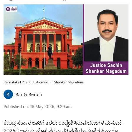
Karnataka HC and Justice Sachin Shankar Magadum
Bar & Bench
Published on
:
16 May 2026, 9:29 am
ಕೇಂದ್ರ ಸರ್ಕಾರ ಜಾರಿಗೆ ತರಲು ಉದ್ದೇಶಿಸಿರುವ ಬೀಜಗಳ ಮಸೂದೆ-
2025ರ ಅನ್ವಯ ಹೊಸ ಪರವಾನಗಿ ಪಡೆಯುವಂತೆ ಕೃಷಿ ಹಾಗೂ