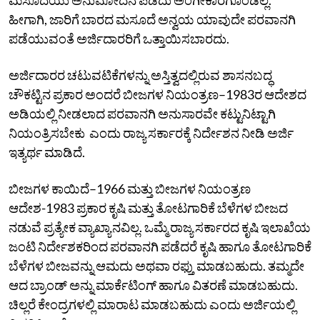
ಹೀಗಾಗಿ, ಜಾರಿಗೆ ಬಾರದ ಮಸೂದೆ ಅನ್ವಯ ಯಾವುದೇ ಪರವಾನಗಿ
ಪಡೆಯುವಂತೆ ಅರ್ಜಿದಾರರಿಗೆ ಒತ್ತಾಯಿಸಬಾರದು.‌
ಅರ್ಜಿದಾರರ ಚಟುವಟಿಕೆಗಳನ್ನು ಅಸ್ತಿತ್ವದಲ್ಲಿರುವ ಶಾಸನಬದ್ಧ
ಚೌಕಟ್ಟಿನ ಪ್ರಕಾರ ಅಂದರೆ ಬೀಜಗಳ ನಿಯಂತ್ರಣ–1983ರ ಆದೇಶದ
ಅಡಿಯಲ್ಲಿ ನೀಡಲಾದ ಪರವಾನಗಿ ಅನುಸಾರವೇ ಕಟ್ಟುನಿಟ್ಟಾಗಿ
ನಿಯಂತ್ರಿಸಬೇಕು ಎಂದು ರಾಜ್ಯ ಸರ್ಕಾರಕ್ಕೆ ನಿರ್ದೇಶನ ನೀಡಿ ಅರ್ಜಿ
ಇತ್ಯರ್ಥ ಮಾಡಿದೆ.
ಬೀಜ‌ಗಳ ಕಾಯಿದೆ–1966 ಮತ್ತು ಬೀಜಗಳ ನಿಯಂತ್ರಣ
ಆದೇಶ-1983 ಪ್ರಕಾರ ಕೃಷಿ ಮತ್ತು ತೋಟಗಾರಿಕೆ ಬೆಳೆಗಳ ಬೀಜದ
ನಡುವೆ ಪ್ರತ್ಯೇಕ ವ್ಯಾಖ್ಯಾನವಿಲ್ಲ.‌‌ ಒಮ್ಮೆ ರಾಜ್ಯ ಸರ್ಕಾರದ ಕೃಷಿ‌ ಇಲಾಖೆಯ
ಜಂಟಿ ನಿರ್ದೇಶಕರಿಂದ ಪರವಾನಗಿ ಪಡೆದರೆ ಕೃಷಿ ಹಾಗೂ ತೋಟಗಾರಿಕೆ
ಬೆಳೆಗಳ ಬೀಜವನ್ನು ಆಮದು ಅಥವಾ ರಫ್ತು ಮಾಡಬಹುದು. ತಮ್ಮದೇ
ಆದ ಬ್ರಾಂಡ್ ಅನ್ನು ಮಾರ್ಕೆಟಿಂಗ್ ಹಾಗೂ ವಿತರಣೆ ಮಾಡಬಹುದು.
ಚಿಲ್ಲರೆ ಕೇಂದ್ರಗಳಲ್ಲಿ ಮಾರಾಟ ಮಾಡಬಹುದು ಎಂದು ಅರ್ಜಿಯಲ್ಲಿ