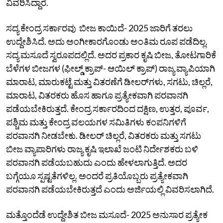
ವಿವರಿಸಿದ್ದಾರೆ.
ಸದ್ಯ ಕೇಂದ್ರ ಸರ್ಕಾರವು ಬೀಜ ಕಾಯಿದೆ- 2025 ಜಾರಿಗೆ ತರಲು
ಉದ್ದೇಶಿಸಿದೆ. ಅದು ಅಂಗೀಕಾರಗೊಂಡು ಅಂತಿಮ ರೂಪ‌ ಪಡೆದಿಲ್ಲ.
ಸದ್ಯ ಮಸೂದೆ ಸ್ವರೂಪದಲ್ಲಿದೆ. ಅದರ ಪ್ರಕಾರ ಕೃಷಿ ಬೀಜ, ತೋಟಗಾರಿಕೆ
ಬೆಳೆಗಳ ಬೀಜಗಳ‌ (ಫೀಲ್ಡ್ ಕ್ರಾಪ್- ಆಯಿಲ್ ಕ್ರಾಪ್) ರಾಜ್ಯ ವ್ಯಾಪಿಯಾಗಿ
ಮಾರಾಟ, ಮಾರುಕಟ್ಟೆ ಮತ್ತು ವಿತರಣೆಗೆ ಡೀಲರ್‌ಗಳು, ಸಗಟು, ಚಿಲ್ಲರೆ,
ಮಾರಾಟ, ವಿತರಕರು ಹೊಸ ಹಾಗೂ ಪ್ರತ್ಯೇಕವಾಗಿ ಪರವಾನಗಿ
ಪಡೆಯಬೇಕಿರುತ್ತದೆ.‌ ಕೇಂದ್ರ ಸರ್ಕಾರದಿಂದ ದಕ್ಷಿಣ, ಉತ್ತರ, ಪೂರ್ವ,
ಪಶ್ಚಿಮ ಮತ್ತು ಕೇಂದ್ರ ವಲಯಗಳ ಸಮಿತಿಗಳು ಕಂಪನಿಗಳಿಗೆ
ಪರವಾನಗಿ ನೀಡಬೇಕು. ಡೀಲರ್ ಚಿಲ್ಲರೆ, ವಿತರಕರು ಮತ್ತು ಸಗಟು
ಬೀಜ ವ್ಯಾಪಾರಿಗಳು ರಾಜ್ಯ ಕೃಷಿ‌ ಇಲಾಖೆ ಜಂಟಿ ನಿರ್ದೇಶಕರು ಬಳಿ
ಪರವಾನಗಿ ಪಡೆಯಬಹುದು ಎಂದು ಹೇಳಲಾಗುತ್ತಿದೆ. ಅದರ
ಬಗ್ಗೆಯೂ ಸ್ಪಷ್ಟತೆಗಳಿಲ್ಲ.‌ ಅಂದರೆ ಪ್ರತಿಯೊಬ್ಬರು ಪ್ರತ್ಯೇಕವಾಗಿ
ಪರವಾನಗಿ ಪಡೆಯಬೇಕಿರುತ್ತದೆ ಎಂದು ಅರ್ಜಿಯಲ್ಲಿ ವಿವರಿಸಲಾಗಿದೆ.
ಮತ್ತೊಂದೆಡೆ ಉದ್ದೇಶಿತ ಬೀಜ ಮಸೂದೆ- 2025 ಅನುಸಾರ ಪ್ರತ್ಯೇಕ