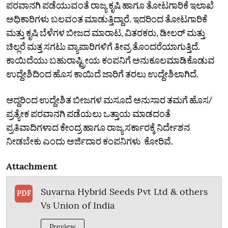
ಪರವಾನಗಿ ಪಡೆಯುವಂತೆ ರಾಜ್ಯ ಕೃಷಿ ಹಾಗೂ ತೋಟಗಾರಿಕೆ ಇಲಾಖೆ
ಅಧಿಕಾರಿಗಳು ಬಲವಂತ ಮಾಡುತ್ತಿದ್ದಾರೆ. ಇದರಿಂದ ತೋಟಗಾರಿಕೆ
ಮತ್ತು ಕೃಷಿ ಬೆಳೆಗಳ ಬೀಜದ ಮಾರಾಟ, ವಿತರಕರು, ಡೀಲರ್ ಮತ್ತು
ಚಿಲ್ಲರೆ ಮತ್ತ ಸಗಟು ವ್ಯಾಪಾರಿಗಳಿಗೆ ತೀವ್ರ ತೊಂದರೆಯಾಗುತ್ತಿದೆ.
ಕಾಯಿದೆಯು ಬಹುರಾಷ್ಟ್ರೀಯ ಕಂಪನಿಗೆ ಅನುಕೂಲ‌ಮಾಡಿಕೊಡುವ
ಉದ್ದೇಶಿದಿಂದ‌ ಹೊಸ ಕಾಯಿದೆ ಜಾರಿಗೆ ತರಲು ಉದ್ದೇಶಿಲಾಗಿದೆ.
ಆದ್ದರಿಂದ ಉದ್ದೇಶಿತ ಬೀಜಗಳ ಮಸೂದೆ ಅನುಸಾರ ತಮಗೆ ಹೊಸ/
ಪ್ರತ್ಯೇಕ ಪರವಾನಗಿ ಪಡೆಯಲು‌ ಒತ್ತಾಯ ಮಾಡದಂತೆ
ಪ್ರತಿವಾದಿಗಳಾದ ಕೇಂದ್ರ ಹಾಗೂ ರಾಜ್ಯ ಸರ್ಕಾರಕ್ಕೆ ನಿರ್ದೇಶನ
ನೀಡಬೇಕು ಎಂದು ಅರ್ಜಿದಾರ ಕಂಪನಿಗಳು ಕೋರಿವೆ.
Attachment
Suvarna Hybrid Seeds Pvt Ltd & others
PDF
Vs Union of India
Preview