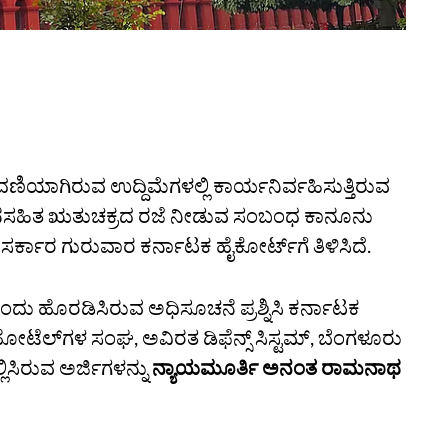
ದಣಿಯಾಗಿರುವ ಉದ್ದಿಮೆಗಳಲ್ಲಿ ಕಾರ್ಯನಿರ್ವಹಿಸುತ್ತಿರುವ
ನಸಹಿತ ಋತುಚಕ್ರದ ರಜೆ ನೀಡುವ ಸಂಬಂಧ ಕಾನೂನು
 ಸರ್ಕಾರ ಗುರುವಾರ ಕರ್ನಾಟಕ ಹೈಕೋರ್ಟ್‌ಗೆ ತಿಳಿಸಿದೆ.
ದು ಹೊರಡಿಸಿರುವ ಅಧಿಸೂಚನೆ ಪ್ರಶ್ನಿಸಿ ಕರ್ನಾಟಕ
ಲ್‌ಗಳ ಸಂಘ, ಅವಿರತ ಡಿಫೆನ್ಸ್ ಸಿಸ್ಟಮ್, ಬೆಂಗಳೂರು
ಸಿರುವ ಅರ್ಜಿಗಳನ್ನು
ನ್ಯಾಯಮೂರ್ತಿ ಅನಂತ ರಾಮನಾಥ