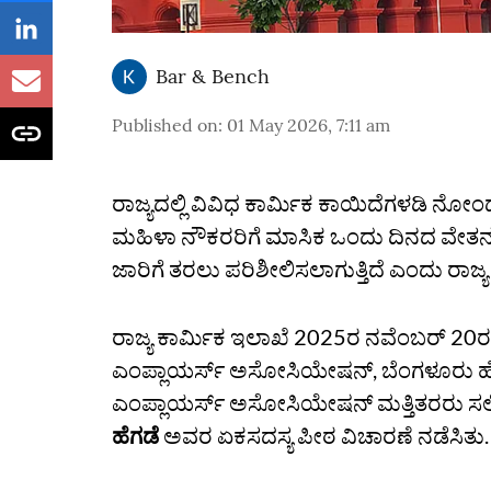
Bar & Bench
Published on
:
01 May 2026, 7:11 am
ರಾಜ್ಯದಲ್ಲಿ ವಿವಿಧ ಕಾರ್ಮಿಕ ಕಾಯಿದೆಗಳಡಿ ನೋಂ
ಮಹಿಳಾ ನೌಕರರಿಗೆ ಮಾಸಿಕ ಒಂದು ದಿನದ ವೇತ
ಜಾರಿಗೆ ತರಲು ಪರಿಶೀಲಿಸಲಾಗುತ್ತಿದೆ ಎಂದು ರಾಜ್ಯ
ರಾಜ್ಯ ಕಾರ್ಮಿಕ ಇಲಾಖೆ 2025ರ ನವೆಂಬರ್ 20ರಂ
ಎಂಪ್ಲಾಯರ್ಸ್ ಅಸೋಸಿಯೇಷನ್, ಬೆಂಗಳೂರು ಹೋಟೆ
ಎಂಪ್ಲಾಯರ್ಸ್ ಅಸೋಸಿಯೇಷನ್ ಮತ್ತಿತರರು ಸಲ್ಲಿ
ಹೆಗಡೆ
ಅವರ ಏಕಸದಸ್ಯ ಪೀಠ ವಿಚಾರಣೆ ನಡೆಸಿತು.