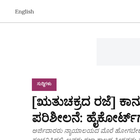
English
ಸುದ್ದಿಗಳು
[ಋತುಚಕ್ರದ ರಜೆ] ಕಾ
ಪರಿಶೀಲನೆ: ಹೈಕೋರ್ಟ್‌
ಅರ್ಜಿದಾರರು ನ್ಯಾಯಾಲಯದ ಮೊರೆ ಹೋಗಬೇಕ
ಸಂಭವಿಸಿದಲ್ಲಿ, ಅವರು ರಜಾ ಕಾಲದ ಪೀಠವನ್ನು ಸಂಪ