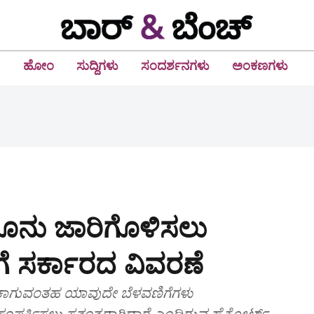
ಹೋಂ
ಸುದ್ದಿಗಳು
ಸಂದರ್ಶನಗಳು
ಅಂಕಣಗಳು
ನೂನು ಜಾರಿಗೊಳಿಸಲು
ಗೆ ಸರ್ಕಾರದ ವಿವರಣೆ
ಾಗುವಂತಹ ಯಾವುದೇ ಬೆಳವಣಿಗೆಗಳು
ರ್ಕಿಸಲು ಸ್ವತಂತ್ರರಾಗಿದ್ದಾರೆ ಎಂದಿರುವ ಹೈಕೋರ್ಟ್.‌