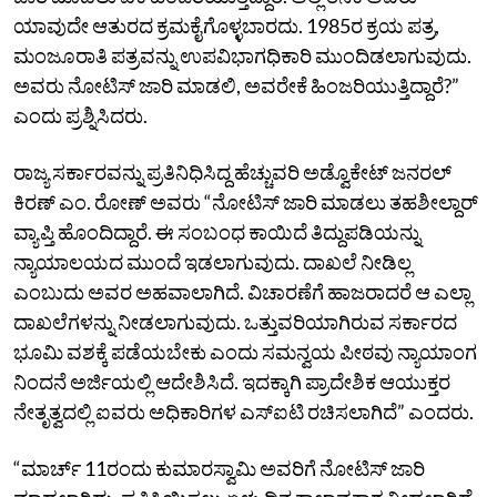
ಯಾವುದೇ ಆತುರದ ಕ್ರಮಕೈಗೊಳ್ಳಬಾರದು. 1985ರ ಕ್ರಯ ಪತ್ರ,
ಮಂಜೂರಾತಿ ಪತ್ರವನ್ನು ಉಪವಿಭಾಗಧಿಕಾರಿ ಮುಂದಿಡಲಾಗುವುದು.
ಅವರು ನೋಟಿಸ್‌ ಜಾರಿ ಮಾಡಲಿ, ಅವರೇಕೆ ಹಿಂಜರಿಯುತ್ತಿದ್ದಾರೆ?”
ಎಂದು ಪ್ರಶ್ನಿಸಿದರು.
ರಾಜ್ಯ ಸರ್ಕಾರವನ್ನು ಪ್ರತಿನಿಧಿಸಿದ್ದ ಹೆಚ್ಚುವರಿ ಅಡ್ವೊಕೇಟ್‌ ಜನರಲ್‌
ಕಿರಣ್ ಎಂ. ರೋಣ್ ಅವರು “ನೋಟಿಸ್‌ ಜಾರಿ ಮಾಡಲು ತಹಶೀಲ್ದಾರ್‌
ವ್ಯಾಪ್ತಿ ಹೊಂದಿದ್ದಾರೆ. ಈ ಸಂಬಂಧ ಕಾಯಿದೆ ತಿದ್ದುಪಡಿಯನ್ನು
ನ್ಯಾಯಾಲಯದ ಮುಂದೆ ಇಡಲಾಗುವುದು. ದಾಖಲೆ ನೀಡಿಲ್ಲ
ಎಂಬುದು ಅವರ ಅಹವಾಲಾಗಿದೆ. ವಿಚಾರಣೆಗೆ ಹಾಜರಾದರೆ ಆ ಎಲ್ಲಾ
ದಾಖಲೆಗಳನ್ನು ನೀಡಲಾಗುವುದು. ಒತ್ತುವರಿಯಾಗಿರುವ ಸರ್ಕಾರದ
ಭೂಮಿ ವಶಕ್ಕೆ ಪಡೆಯಬೇಕು ಎಂದು ಸಮನ್ವಯ ಪೀಠವು ನ್ಯಾಯಾಂಗ
ನಿಂದನೆ ಅರ್ಜಿಯಲ್ಲಿ ಆದೇಶಿಸಿದೆ. ಇದಕ್ಕಾಗಿ ಪ್ರಾದೇಶಿಕ ಆಯುಕ್ತರ
ನೇತೃತ್ವದಲ್ಲಿ ಐವರು ಅಧಿಕಾರಿಗಳ ಎಸ್‌ಐಟಿ ರಚಿಸಲಾಗಿದೆ” ಎಂದರು.
“ಮಾರ್ಚ್‌ 11ರಂದು ಕುಮಾರಸ್ವಾಮಿ ಅವರಿಗೆ ನೋಟಿಸ್‌ ಜಾರಿ