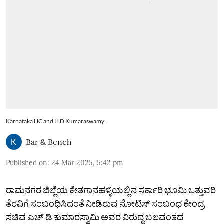
Karnataka HC and H D Kumaraswamy
Bar & Bench
Published on
:
24 Mar 2025, 5:42 pm
ರಾಮನಗರ ಜಿಲ್ಲೆಯ ಕೇತಗಾನಹಳ್ಳಿಯಲ್ಲಿನ ಸರ್ಕಾರಿ ಭೂಮಿ ಒತ್ತುವರಿ
ತೆರವಿಗೆ ಸಂಬಂಧಿಸಿದಂತೆ ನೀಡಿರುವ ನೋಟಿಸ್‌ ಸಂಬಂಧ ಕೇಂದ್ರ
ಸಚಿವ ಎಚ್‌ ಡಿ ಕುಮಾರಸ್ವಾಮಿ ಅವರ ವಿರುದ್ದ ಬಲವಂತದ