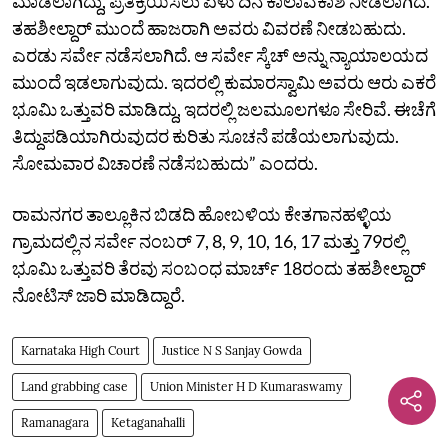
ಮಾಡಲಾಗಿದ್ದು, ಪ್ರತಿಕ್ರಿಯಿಸಲು ಏಳು ದಿನ ಕಾಲಾವಕಾಶ ನೀಡಲಾಗಿದೆ.
ತಹಶೀಲ್ದಾರ್‌ ಮುಂದೆ ಹಾಜರಾಗಿ ಅವರು ವಿವರಣೆ ನೀಡಬಹುದು.
ಎರಡು ಸರ್ವೇ ನಡೆಸಲಾಗಿದೆ. ಆ ಸರ್ವೇ ಸ್ಕೆಚ್‌ ಅನ್ನು ನ್ಯಾಯಾಲಯದ
ಮುಂದೆ ಇಡಲಾಗುವುದು. ಇದರಲ್ಲಿ ಕುಮಾರಸ್ವಾಮಿ ಅವರು ಆರು ಎಕರೆ
ಭೂಮಿ ಒತ್ತುವರಿ ಮಾಡಿದ್ದು, ಇದರಲ್ಲಿ ಜಲಮೂಲಗಳೂ ಸೇರಿವೆ. ಈಚೆಗೆ
ತಿದ್ದುಪಡಿಯಾಗಿರುವುದರ ಕುರಿತು ಸೂಚನೆ ಪಡೆಯಲಾಗುವುದು.
ಸೋಮವಾರ ವಿಚಾರಣೆ ನಡೆಸಬಹುದು” ಎಂದರು.
ರಾಮನಗರ ತಾಲ್ಲೂಕಿನ ಬಿಡದಿ ಹೋಬಳಿಯ ಕೇತಗಾನಹಳ್ಳಿಯ
ಗ್ರಾಮದಲ್ಲಿನ ಸರ್ವೇ ನಂಬರ್‌ 7, 8, 9, 10, 16, 17 ಮತ್ತು 79ರಲ್ಲಿ
ಭೂಮಿ ಒತ್ತುವರಿ ತೆರವು ಸಂಬಂಧ ಮಾರ್ಚ್‌ 18ರಂದು ತಹಶೀಲ್ದಾರ್‌
ನೋಟಿಸ್‌ ಜಾರಿ ಮಾಡಿದ್ದಾರೆ.
Karnataka High Court
Justice N S Sanjay Gowda
Land grabbing case
Union Minister H D Kumaraswamy
Ramanagara
Ketaganahalli