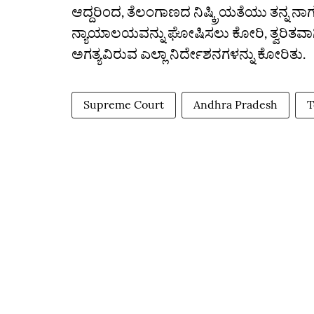
ಆದ್ದರಿಂದ, ತೆಲಂಗಾಣದ ನಿಷ್ಕ್ರಿಯತೆಯು ತನ್ನ
ನ್ಯಾಯಾಲಯವನ್ನು ಘೋಷಿಸಲು ಕೋರಿ, ತ್ವರಿತವಾಗಿ
ಅಗತ್ಯವಿರುವ ಎಲ್ಲಾ ನಿರ್ದೇಶನಗಳನ್ನು ಕೋರಿತು.
Supreme Court
Andhra Pradesh
T