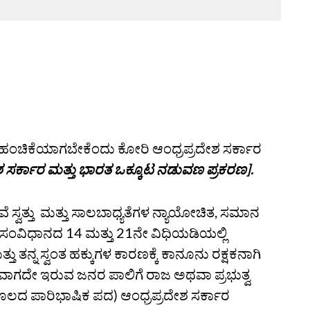
ಯ ಹಂಚಿಕೆಯಾಗಬೇಕೆಂದು ಕೋರಿ ಆಂಧ್ರಪ್ರದೇಶ ಸರ್ಕಾರ
ಶ ಸರ್ಕಾರ ಮತ್ತು ಭಾರತ ಒಕ್ಕೂಟ ನಡುವಣ ಪ್ರಕರಣ].
್ವತ್ತು ಮತ್ತು ಸಾಲಬಾಧ್ಯತೆಗಳ ನ್ಯಾಯೋಚಿತ, ಸಮಾನ
. ಸಂವಿಧಾನದ 14 ಮತ್ತು 21ನೇ ವಿಧಿಯಡಿಯಲ್ಲಿ
 ತನ್ನ ಸ್ವಂತ ಹಕ್ಕುಗಳ ಕಾರಣಕ್ಕೆ ಕಾನೂನು ರಕ್ಷಕನಾಗಿ
 ಸಾಧ್ಯವಾಗದೇ ಇರುವ ಜನರ ಪಾಲಿಗೆ ರಾಜ ಅಥವಾ ಪ್ರಭುತ್ವ
ಮೂಲದ ಪಾರಿಭಾಷಿಕ ಪದ) ಆಂಧ್ರಪ್ರದೇಶ ಸರ್ಕಾರ