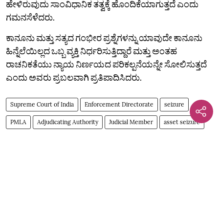
ಹೇಳಿರುವುದು ಸಾಂವಿಧಾನಿಕ ತತ್ವಕ್ಕೆ ಹೊಂದಿಕೆಯಾಗುತ್ತದೆ ಎಂದು
ಗಮನಸೆಳೆದರು.
ಕಾನೂನು ಮತ್ತು ಸತ್ಯದ ಗಂಭೀರ ಪ್ರಶ್ನೆಗಳನ್ನು ಯಾವುದೇ ಕಾನೂನು
ಹಿನ್ನೆಲೆಯಿಲ್ಲದ ಒಬ್ಬ ವ್ಯಕ್ತಿ ನಿರ್ಧರಿಸುತ್ತಿದ್ದಾರೆ ಮತ್ತು ಅಂತಹ
ರಾಚನಿಕತೆಯು ನ್ಯಾಯ ನಿರ್ಣಯದ ಪರಿಕಲ್ಪನೆಯನ್ನೇ ಸೋಲಿಸುತ್ತದೆ
ಎಂದು ಅವರು ಪ್ರಬಲವಾಗಿ ಪ್ರತಿಪಾದಿಸಿದರು.
Supreme Court of India
Enforcement Directorate
seizure
PMLA
Adjudicating Authority
Judicial Member
asset seizure