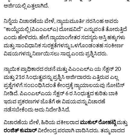
ಅರ್ಜಿಯಲ್ಲಿ ಎತ್ತಲಾಗಿದೆ.
ನಿನ್ನೆಯ ವಿಚಾರಣೆಯ ವೇಳೆ, ನ್ಯಾಯಮೂರ್ತಿ ನರಸಿಂಹ ಅವರು
"ಕಾಯ್ದೆಯಲ್ಲಿ (ಪಿಎಂಎಲ್‌ಎ) ದೋಷವಿದೆ" ಎನ್ನುವಂತೆ ತೋರುತ್ತಿದೆ
ಎಂದು ಹೇಳಿದರು. ಹೇಗೆ ನ್ಯಾಯಾಂಗೇತರ ಸದಸ್ಯರು ಆಸ್ತಿ ಹಕ್ಕುಗಳು
ಮತ್ತು ಸಾಂವಿಧಾನಿಕ ಸುರಕ್ಷತೆಗಳನ್ನು ಒಳಗೊಂಡಂತಹ ಸಂಕೀರ್ಣ
ವಿಷಯಗಳನ್ನು ನಿರ್ಣಯಿಸಲು ಸಾಧ್ಯ ಎಂದು ಪ್ರಶ್ನಿಸಿದರು.
ನ್ಯಾಯಿಕ ಪ್ರಾಧಿಕಾರದ ರಚನೆ ಮತ್ತು ಪಿಎಂಎಲ್‌ಎ ಯ ಸೆಕ್ಷನ್ 20
ಮತ್ತು 21ರ ಸಿಂಧುತ್ವವನ್ನು ಪ್ರಶ್ನಿಸಿ ಅರ್ಜಿದಾರರು ಎತ್ತಿರುವ ಎಲ್ಲ
ಪ್ರಶ್ನೆಗಳಿಗೆ ಸಂಬಂಧಿಸಿದಂತೆ ಕೇಂದ್ರಕ್ಕೆ ನ್ಯಾಯಾಲಯವು ನೋಟಿಸ್
ನೀಡಿದೆ. ಪಿಎಂಎಲ್‌ಎಯ ಸೆಕ್ಷನ್ 6 ರ ಸಿಂಧುತ್ವದ ಕುರಿತು ಬಾಕಿ
ಇರುವ ಪ್ರಕರಣಗಳ ಜೊತೆಗೆ ಈ ವಿಷಯವನ್ನು ವಿಚಾರಣೆ
ನಡೆಸಬೇಕೆಂದು ಅದು ನಿರ್ದೇಶಿಸಿದೆ.
ವಿಚಾರಣೆಯ ವೇಳೆ, ಹಿರಿಯ ವಕೀಲರಾದ
ಮುಕುಲ್ ರೋಹಟ್ಗಿ
ಮತ್ತು
ರಂಜಿತ್ ಕುಮಾರ್
ವೀರೇಂದ್ರ ಪರವಾಗಿ ವಾದಿಸಿದರು. ತಮ್ಮ ವಾದದ