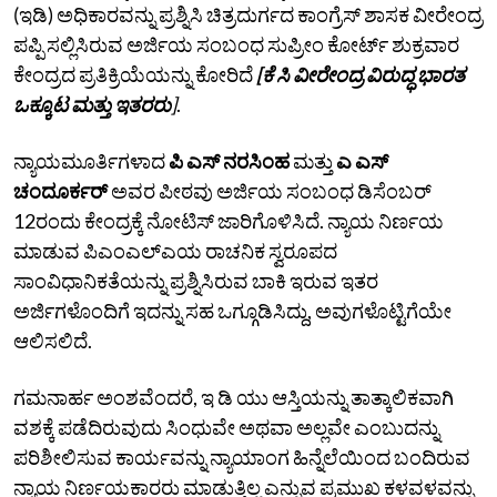
(ಇಡಿ) ಅಧಿಕಾರವನ್ನು ಪ್ರಶ್ನಿಸಿ ಚಿತ್ರದುರ್ಗದ ಕಾಂಗ್ರೆಸ್ ಶಾಸಕ ವೀರೇಂದ್ರ
ಪಪ್ಪಿ ಸಲ್ಲಿಸಿರುವ ಅರ್ಜಿಯ ಸಂಬಂಧ ಸುಪ್ರೀಂ ಕೋರ್ಟ್ ಶುಕ್ರವಾರ
ಕೇಂದ್ರದ ಪ್ರತಿಕ್ರಿಯೆಯನ್ನು ಕೋರಿದೆ
[ಕೆ ಸಿ ವೀರೇಂದ್ರ ವಿರುದ್ಧ ಭಾರತ
ಒಕ್ಕೂಟ ಮತ್ತು ಇತರರು
]
.
ನ್ಯಾಯಮೂರ್ತಿಗಳಾದ
ಪಿ ಎಸ್ ನರಸಿಂಹ
ಮತ್ತು
ಎ ಎಸ್
ಚಂದೂರ್ಕರ್
ಅವರ ಪೀಠವು ಅರ್ಜಿಯ ಸಂಬಂಧ ಡಿಸೆಂಬರ್
12ರಂದು ಕೇಂದ್ರಕ್ಕೆ ನೋಟಿಸ್ ಜಾರಿಗೊಳಿಸಿದೆ. ನ್ಯಾಯ ನಿರ್ಣಯ
ಮಾಡುವ ಪಿಎಂಎಲ್‌ಎಯ ರಾಚನಿಕ ಸ್ವರೂಪದ
ಸಾಂವಿಧಾನಿಕತೆಯನ್ನು ಪ್ರಶ್ನಿಸಿರುವ ಬಾಕಿ ಇರುವ ಇತರ
ಅರ್ಜಿಗಳೊಂದಿಗೆ ಇದನ್ನು ಸಹ ಒಗ್ಗೂಡಿಸಿದ್ದು, ಅವುಗಳೊಟ್ಟಿಗೆಯೇ
ಆಲಿಸಲಿದೆ.
ಗಮನಾರ್ಹ ಅಂಶವೆಂದರೆ, ಇ ಡಿ ಯು ಆಸ್ತಿಯನ್ನು ತಾತ್ಕಾಲಿಕವಾಗಿ
ವಶಕ್ಕೆ ಪಡೆದಿರುವುದು ಸಿಂಧುವೇ ಅಥವಾ ಅಲ್ಲವೇ ಎಂಬುದನ್ನು
ಪರಿಶೀಲಿಸುವ ಕಾರ್ಯವನ್ನು ನ್ಯಾಯಾಂಗ ಹಿನ್ನೆಲೆಯಿಂದ ಬಂದಿರುವ
ನ್ಯಾಯ ನಿರ್ಣಯಕಾರರು ಮಾಡುತ್ತಿಲ್ಲ ಎನ್ನುವ ಪ್ರಮುಖ ಕಳವಳವನ್ನು