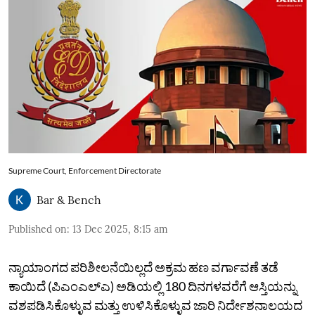
Supreme Court, Enforcement Directorate
Bar & Bench
Published on
:
13 Dec 2025, 8:15 am
ನ್ಯಾಯಾಂಗದ ಪರಿಶೀಲನೆಯಿಲ್ಲದೆ ಅಕ್ರಮ ಹಣ ವರ್ಗಾವಣೆ ತಡೆ
ಕಾಯಿದೆ (ಪಿಎಂಎಲ್‌ಎ) ಅಡಿಯಲ್ಲಿ 180 ದಿನಗಳವರೆಗೆ ಆಸ್ತಿಯನ್ನು
ವಶಪಡಿಸಿಕೊಳ್ಳುವ ಮತ್ತು ಉಳಿಸಿಕೊಳ್ಳುವ ಜಾರಿ ನಿರ್ದೇಶನಾಲಯದ