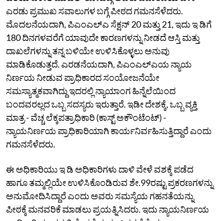
ಎರಡು ಪ್ರಮುಖ ಸವಾಲುಗಳ ಬಗ್ಗೆ ಪೀಠದ ಗಮನಸೆಳೆದರು.
ಮೊದಲನೆಯದಾಗಿ, ಪಿಎಂಎಲ್‌ಎ ಸೆಕ್ಷನ್ 20 ಮತ್ತು 21, ಇದು ಇ ಡಿಗೆ
180 ದಿನಗಳವರೆಗೆ ಯಾವುದೇ ಕಾರಣಗಳನ್ನು ನೀಡದೆ ಆಸ್ತಿ ಮತ್ತು
ದಾಖಲೆಗಳನ್ನು ತನ್ನ ಬಳಿಯೇ ಉಳಿಸಿಕೊಳ್ಳಲು ಅನುವು
ಮಾಡಿಕೊಡುತ್ತದೆ. ಎರಡನೆಯದಾಗಿ, ಪಿಎಂಎಲ್‌ಎಯ ನ್ಯಾಯ
ನಿರ್ಣಯ ನೀಡುವ ಪ್ರಾಧಿಕಾರದ ಸಂಯೋಜನೆಯೇ
ಸಮಸ್ಯಾತ್ಮಕವಾಗಿದ್ದು ಇದರಲ್ಲಿ ನ್ಯಾಯಾಂಗ ಹಿನ್ನೆಲೆಯಿಂದ
ಬಂದವರಲ್ಲದ ಒಬ್ಬ ಸದಸ್ಯರು ಇರುತ್ತಾರೆ. ಇಡೀ ದೇಶಕ್ಕೆ, ಒಬ್ಬ ವ್ಯಕ್ತಿ
ಮಾತ್ರ - ವೆಚ್ಚ ಲೆಕ್ಕಪತ್ರಾಧಿಕಾರಿ (ಕಾಸ್ಟ್‌ ಅಕೌಂಟೆಂಟ್‌) -
ನ್ಯಾಯನಿರ್ಣಯ ಪ್ರಾಧಿಕಾರಿಯಾಗಿ ಕಾರ್ಯನಿರ್ವಹಿಸುತ್ತಿದ್ದಾರೆ ಎಂದು
ಗಮನಸೆಳೆದರು.
ಈ ಅಧಿಕಾರಿಯು ಇ ಡಿ ಅಧಿಕಾರಿಗಳು ದಾಳಿ ವೇಳೆ ವಶಕ್ಕೆ ಪಡೆದ
ಹಾಗೂ ತಮ್ಮಲ್ಲಿಯೇ ಉಳಿಸಿಕೊಂಡಿರುವ ಶೇ.99ರಷ್ಟು ಪ್ರಕರಣಗಳನ್ನು
ಅನುಮೋದಿಸಿದ್ದಾರೆ ಎಂದು ಅವರು ಸಮಸ್ಯೆಯ ಗಹನತೆಯನ್ನು
ಪೀಠಕ್ಕೆ ಮನವರಿಕೆ ಮಾಡಲು ಪ್ರಯತ್ನಿಸಿದರು. ಇದು ನ್ಯಾಯನಿರ್ಣಯ