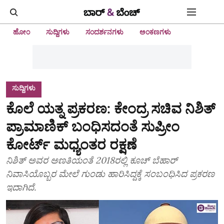
ಹೋಂ
ಸುದ್ದಿಗಳು
ಸಂದರ್ಶನಗಳು
ಅಂಕಣಗಳು
ಸುದ್ದಿಗಳು
ಕೊಲೆ ಯತ್ನ ಪ್ರಕರಣ: ಕೇಂದ್ರ ಸಚಿವ ನಿಶಿತ್
ಪ್ರಾಮಾಣಿಕ್ ಬಂಧಿಸದಂತೆ ಸುಪ್ರೀಂ
ಕೋರ್ಟ್ ಮಧ್ಯಂತರ ರಕ್ಷಣೆ
ನಿಶಿತ್‌ ಅವರ ಅಣತಿಯಂತೆ 2018ರಲ್ಲಿ ಕೂಚ್ ಬೆಹಾರ್
ನಿವಾಸಿಯೊಬ್ಬರ ಮೇಲೆ ಗುಂಡು ಹಾರಿಸಿದ್ದಕ್ಕೆ ಸಂಬಂಧಿಸಿದ ಪ್ರಕರಣ
ಇದಾಗಿದೆ.