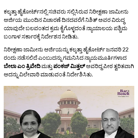
ಕಲ್ಕತ್ತಾ ಹೈಕೋರ್ಟ್‌ನಲ್ಲಿ ಸಚಿವರು ಸಲ್ಲಿಸಿರುವ ನಿರೀಕ್ಷಣಾ ಜಾಮೀನು
ಅರ್ಜಿಯ ಮುಂದಿನ ವಿಚಾರಣೆ ದಿನದವರೆಗೆ ನಿಶಿತ್‌ ಅವರ ವಿರುದ್ಧ
ಯಾವುದೇ ಬಲವಂತದ ಕ್ರಮ ಕೈಗೊಳ್ಳದಂತೆ ನ್ಯಾಯಾಲಯ ಪಶ್ಚಿಮ
ಬಂಗಾಳ ಸರ್ಕಾರಕ್ಕೆ ನಿರ್ದೇಶನ ನೀಡಿತು.
ನಿರೀಕ್ಷಣಾ ಜಾಮೀನು ಅರ್ಜಿಯನ್ನು ಕಲ್ಕತ್ತಾ ಹೈಕೋರ್ಟ್ ಜನವರಿ 22
ರಂದು ನಡೆಸಲಿದೆ ಎಂಬುದನ್ನು ಗಮನಿಸಿದ ನ್ಯಾಯಮೂರ್ತಿಗಳಾದ
ಬೇಲಾ ಎಂ ತ್ರಿವೇದಿ
ಮತ್ತು
ಪಂಕಜ್
ಮಿತ್ತಲ್‌
ಅವರಿದ್ದ ಪೀಠ ತ್ವರಿತವಾಗಿ
ಅದನ್ನು ವಿಲೇವಾರಿ ಮಾಡುವಂತೆ ನಿರ್ದೇಶಿಸಿತು.