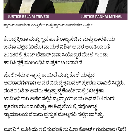
ನ್ಯಾಯಮೂರ್ತಿ ಬೇಲಾ ಎಂ ತ್ರಿವೇದಿ ಮತ್ತು ನ್ಯಾಯಮೂರ್ತಿ ಪಂಕಜ್ ಮಿತ್ತಲ್‌
ಕೇಂದ್ರ ಕ್ರೀಡಾ ಮತ್ತು ಗೃಹ ಖಾತೆ ರಾಜ್ಯ ಸಚಿವ ಮತ್ತು ಭಾರತೀಯ
ಜನತಾ ಪಕ್ಷದ (ಬಿಜೆಪಿ) ನಾಯಕ ನಿಶಿತ್‌ ಅವರ ಅಣತಿಯಂತೆ
2018ರಲ್ಲಿ ಕೂಚ್ ಬೆಹಾರ್ ನಿವಾಸಿಯೊಬ್ಬರ ಮೇಲೆ ಗುಂಡು
ಹಾರಿಸಿದ್ದಕ್ಕೆ ಸಂಬಂಧಿಸಿದ ಪ್ರಕರಣ ಇದಾಗಿದೆ.
ಪೊಲೀಸರು ಶಸ್ತ್ರಾಸ್ತ್ರ ಕಾಯಿದೆ ಮತ್ತು ಕೊಲೆ ಯತ್ನದ
ಅಪರಾಧಗಳಿಗಾಗಿ ಅವರ ವಿರುದ್ಧ ಕ್ರಿಮಿನಲ್ ಪ್ರಕರಣ ದಾಖಲಿಸಿದ್ದರು.
ನಂತರ ನಿಶಿತ್‌ ಅವರು ಕಲ್ಕತ್ತಾ ಹೈಕೋರ್ಟ್‌ನಲ್ಲಿ ನಿರೀಕ್ಷಣಾ
ಜಾಮೀನಿಗಾಗಿ ಅರ್ಜಿ ಸಲ್ಲಿಸಿದ್ದು ನ್ಯಾಯಾಲಯ ಜನವರಿ 4ರಂದು
ಪ್ರಕರಣ ಮುಂದೂಡಿತ್ತು. ಈ ಹಿನ್ನೆಲೆಯಲ್ಲಿ ಸರ್ವೋಚ್ಚ
ನ್ಯಾಯಾಲಯದೆದುರು ಪ್ರಸ್ತುತ ಮೇಲ್ಮನವಿ ಸಲ್ಲಿಸಲಾಗಿತ್ತು.
ಮನವಿಗೆ ಪ್ರತಿಕ್ರಿಯೆ ಸಲ್ಲಿಸುವಂತೆ ಸುಪ್ರೀಂ ಕೋರ್ಟ್ ಗುರುವಾರ (ನಿನ್ನೆ)