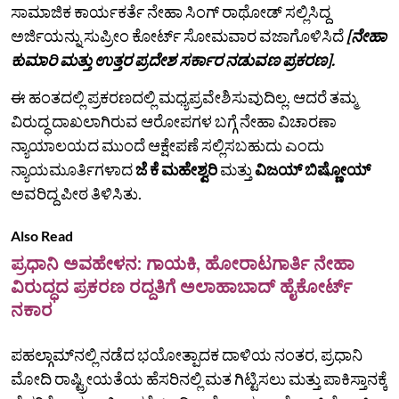
ಸಾಮಾಜಿಕ ಕಾರ್ಯಕರ್ತೆ ನೇಹಾ ಸಿಂಗ್ ರಾಥೋಡ್ ಸಲ್ಲಿಸಿದ್ದ
ಅರ್ಜಿಯನ್ನು ಸುಪ್ರೀಂ ಕೋರ್ಟ್ ಸೋಮವಾರ ವಜಾಗೊಳಿಸಿದೆ
[ನೇಹಾ
ಕುಮಾರಿ ಮತ್ತು ಉತ್ತರ ಪ್ರದೇಶ ಸರ್ಕಾರ ನಡುವಣ ಪ್ರಕರಣ].
ಈ ಹಂತದಲ್ಲಿ ಪ್ರಕರಣದಲ್ಲಿ ಮಧ್ಯಪ್ರವೇಶಿಸುವುದಿಲ್ಲ. ಆದರೆ ತಮ್ಮ
ವಿರುದ್ಧ ದಾಖಲಾಗಿರುವ ಆರೋಪಗಳ ಬಗ್ಗೆ ನೇಹಾ ವಿಚಾರಣಾ
ನ್ಯಾಯಾಲಯದ ಮುಂದೆ ಆಕ್ಷೇಪಣೆ ಸಲ್ಲಿಸಬಹುದು ಎಂದು
ನ್ಯಾಯಮೂರ್ತಿಗಳಾದ
ಜೆ ಕೆ ಮಹೇಶ್ವರಿ
ಮತ್ತು
ವಿಜಯ್ ಬಿಷ್ಣೋಯ್
ಅವರಿದ್ದ ಪೀಠ ತಿಳಿಸಿತು.
Also Read
ಪ್ರಧಾನಿ ಅವಹೇಳನ: ಗಾಯಕಿ, ಹೋರಾಟಗಾರ್ತಿ ನೇಹಾ
ವಿರುದ್ಧದ ಪ್ರಕರಣ ರದ್ದತಿಗೆ ಅಲಾಹಾಬಾದ್ ಹೈಕೋರ್ಟ್
ನಕಾರ
ಪಹಲ್ಗಾಮ್‌ನಲ್ಲಿ ನಡೆದ ಭಯೋತ್ಪಾದಕ ದಾಳಿಯ ನಂತರ, ಪ್ರಧಾನಿ
ಮೋದಿ ರಾಷ್ಟ್ರೀಯತೆಯ ಹೆಸರಿನಲ್ಲಿ ಮತ ಗಿಟ್ಟಿಸಲು ಮತ್ತು ಪಾಕಿಸ್ತಾನಕ್ಕೆ