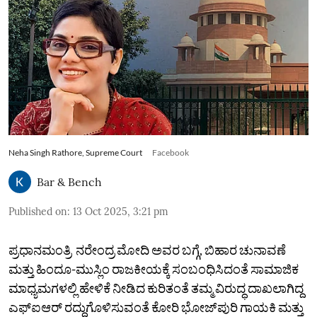
Neha Singh Rathore, Supreme Court
Facebook
Bar & Bench
Published on
:
13 Oct 2025, 3:21 pm
ಪ್ರಧಾನಮಂತ್ರಿ ನರೇಂದ್ರ ಮೋದಿ ಅವರ ಬಗ್ಗೆ, ಬಿಹಾರ ಚುನಾವಣೆ
ಮತ್ತು ಹಿಂದೂ-ಮುಸ್ಲಿಂ ರಾಜಕೀಯಕ್ಕೆ ಸಂಬಂಧಿಸಿದಂತೆ ಸಾಮಾಜಿಕ
ಮಾಧ್ಯಮಗಳಲ್ಲಿ ಹೇಳಿಕೆ ನೀಡಿದ ಕುರಿತಂತೆ ತಮ್ಮ ವಿರುದ್ಧ ದಾಖಲಾಗಿದ್ದ
ಎಫ್‌ಐಆರ್‌ ರದ್ದುಗೊಳಿಸುವಂತೆ ಕೋರಿ ಭೋಜ್‌ಪುರಿ ಗಾಯಕಿ ಮತ್ತು