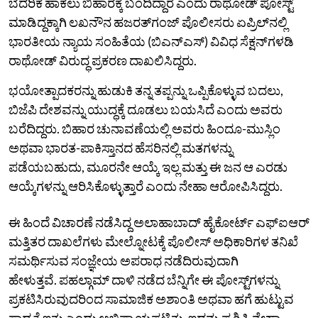
ಬೆದರಿಕೆ ಹಾಕಲು ಬಿಹಾರಕ್ಕೆ ಬಂದಿದ್ದಾರೆ ಎಂದು ರಾಥೋಡ್ ಪೋಸ್ಟ್
ಮಾಡಿದ್ದಕ್ಕಾಗಿ ಲಖನೌನ ಹಜರತ್‌ಗಂಜ್ ಪೊಲೀಸರು ಏಪ್ರಿಲ್‌ನಲ್ಲಿ
ಭಾರತೀಯ ನ್ಯಾಯ ಸಂಹಿತೆಯ (ಬಿಎನ್‌ಎಸ್) ವಿವಿಧ ಸೆಕ್ಷನ್‌ಗಳಡಿ
ರಾಥೋಡ್ ವಿರುದ್ಧ ಪ್ರಕರಣ ದಾಖಲಿಸಿದ್ದರು.
ಭಯೋತ್ಪಾದಕರನ್ನು ಹುಡುಕಿ ತನ್ನ ತಪ್ಪನ್ನು ಒಪ್ಪಿಕೊಳ್ಳುವ ಬದಲು,
ಬಿಜೆಪಿ ದೇಶವನ್ನು ಯುದ್ಧಕ್ಕೆ ದೂಡಲು ಬಯಸಿದೆ ಎಂದು ಅವರು
ಬರೆದಿದ್ದರು. ಬಿಹಾರ ಚುನಾವಣೆಯಲ್ಲಿ ಅವರು ಹಿಂದೂ-ಮುಸ್ಲಿಂ
ಅಥವಾ ಭಾರತ-ಪಾಕಿಸ್ತಾನದ ಹೆಸರಿನಲ್ಲಿ ಮತಗಳನ್ನು
ಪಡೆಯಬಹುದು, ಮೂರನೇ ಆಯ್ಕೆ ಇಲ್ಲ ಮತ್ತು ಈ ಜನ ಆ ಎರಡು
ಆಯ್ಕೆಗಳನ್ನು ಆರಿಸಿಕೊಳ್ಳುತ್ತಾರೆ ಎಂದು ನೇಹಾ ಆರೋಪಿಸಿದ್ದರು.
ಈ ಹಿಂದೆ ವಿಚಾರಣೆ ನಡೆಸಿದ್ದ ಅಲಾಹಾಬಾದ್‌ ಹೈಕೋರ್ಟ್‌ ಎಫ್ಐಆರ್
ಮತ್ತಿತರ ದಾಖಲೆಗಳು ಮೇಲ್ನೋಟಕ್ಕೆ ಪೊಲೀಸ್ ಅಧಿಕಾರಿಗಳ ತನಿಖೆ
ಸಮರ್ಥಿಸುವ ಸಂಜ್ಞೇಯ ಅಪರಾಧ ನಡೆದಿರುವುದಾಗಿ
ಹೇಳುತ್ತವೆ. ಪಹಲ್ಗಾಮ್ ದಾಳಿ ನಡೆದ ಬೆನ್ನಿಗೇ ಈ ಪೋಸ್ಟ್‌ಗಳನ್ನು
ಪ್ರಕಟಿಸಿರುವುದರಿಂದ ಸಾಮಾಜಿಕ ಅಶಾಂತಿ ಅಥವಾ ಹಗೆ ಹುಟ್ಟುವ
ಸಾಧ್ಯತೆ ಇತ್ತು ಎಂದು ಅಭಿಪ್ರಾಯಪಟ್ಟಿತ್ತು. ಇದನ್ನು ಪ್ರಶ್ನಿಸಿ ನೇಹಾ