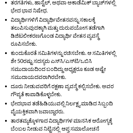
ತರಗತಿಗಳು, ಹಾಸ್ಟೆಲ್, ಅಥವಾ ಅಕಾಡೆಮಿಕ್ ಬ್ಯಾಚ್‌ಗಳಲ್ಲಿ
ಭೇದ ಭಾವ ನಿಷೇಧ.
ವಿದ್ಯಾರ್ಥಿಗಳಿಗೆ ವಿದ್ಯಾರ್ಥಿವೇತನವನ್ನು ಸಕಾಲಕ್ಕೆ
ತಲುಪಿಸುವುದಕ್ಕಾಗಿ ಮತ್ತು ದುರುಪಯೋಗ ತಡೆಗಾಗಿ
ಡಿಜಿಟಲೀಕರಣಗೊಂಡ ವಿದ್ಯಾರ್ಥಿ ವೇತನ ವ್ಯವಸ್ಥೆ
ರೂಪಿಸಬೇಕು.
ಕುಂದುಕೊರತೆ ಸಮಿತಿಗಳನ್ನು ರಚಿಸಬೇಕು. ಆ ಸಮಿತಿಗಳಲ್ಲಿ
ಶೇ 50ರಷ್ಟು ಸದಸ್ಯರು ಎಸ್‌ಸಿ/ಎಸ್‌ಟಿ/ಒಬಿಸಿ
ಸಮುದಾಯದಿಂದ ಬಂದಿದ್ದು ಅಧ್ಯಕ್ಷರೂ ಕೂಡ ಅಷ್ಟೇ
ಸಮುದಾಯದವರಾಗಿರಬೇಕು.
ದೂರು ನೀಡುವವರಿಗೆ ರಕ್ಷಣಾ ವ್ಯವಸ್ಥೆ ಕಲ್ಪಿಸಬೇಕು. ಅವರ
ಗೌಪ್ಯತೆ ಕಾಪಾಡಿಕೊಳ್ಳಬೇಕು.
ಭೇದಭಾವ ತಡೆಹಿಡಿಯುವಲ್ಲಿ ನಿರ್ಲಕ್ಷ್ಯ ಮಾಡಿದ ಸಿಬ್ಬಂದಿ
ವೈಯಕ್ತಿಕವಾಗಿ ಜವಾಬ್ದಾರರು.
ತಾರತಮ್ಯಕ್ಕೊಳಗಾದ ವಿದ್ಯಾರ್ಥಿಗಳ ಮಾನಸಿಕ ಆರೋಗ್ಯಕ್ಕೆ
ಬೆಂಬಲ ನೀಡುವ ನಿಟ್ಟಿನಲ್ಲಿ ಆಪ್ತ ಸಮಾಲೋಚನೆ