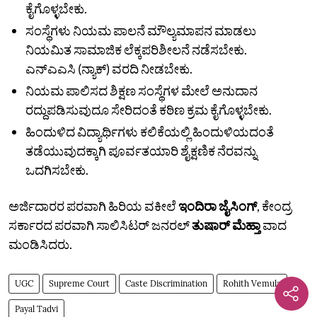
ಕೈಗೊಳ್ಳಬೇಕು.
ಸಂಸ್ಥೆಗಳು ನಿಯಮ ಪಾಲನೆ ಮೌಲ್ಯಮಾಪನ ಮಾಡಲು
ನಿಯಮಿತ ಸಾಮಾಜಿಕ ಲೆಕ್ಕಪರಿಶೀಲನೆ ನಡೆಸಬೇಕು.
ಎನ್‌ಎಎಸಿ (ನ್ಯಾಕ್‌) ವರದಿ ನೀಡಬೇಕು.
ನಿಯಮ ಪಾಲಿಸದ ಶಿಕ್ಷಣ ಸಂಸ್ಥೆಗಳ ಮೇಲೆ ಅನುದಾನ
ರದ್ದುಪಡಿಸುವುದೂ ಸೇರಿದಂತೆ ಕಠಿಣ ಕ್ರಮ ಕೈಗೊಳ್ಳಬೇಕು.
ಹಿಂದುಳಿದ ವಿದ್ಯಾರ್ಥಿಗಳು ಕಲಿಕೆಯಲ್ಲಿ ಹಿಂದುಳಿಯದಂತೆ
ತಡೆಯುವುದಕ್ಕಾಗಿ ಪೂರ್ವತಯಾರಿ ಶೈಕ್ಷಣಿಕ ನೆರವನ್ನು
ಒದಗಿಸಬೇಕು.
ಅರ್ಜಿದಾರರ ಪರವಾಗಿ ಹಿರಿಯ ವಕೀಲೆ
ಇಂದಿರಾ ಜೈಸಿಂಗ್‌
, ಕೇಂದ್ರ
ಸರ್ಕಾರದ ಪರವಾಗಿ ಸಾಲಿಸಿಟರ್‌ ಜನರಲ್‌
ತುಷಾರ್‌ ಮೆಹ್ತಾ
ವಾದ
ಮಂಡಿಸಿದರು.
UGC
Supreme Court
Caste Discrimination
Rohith Vemula
Payal Tadvi