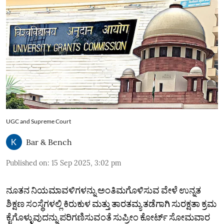
UGC and Supreme Court
Bar & Bench
Published on
:
15 Sep 2025, 3:02 pm
ನೂತನ ನಿಯಮಾವಳಿಗಳನ್ನು ಅಂತಿಮಗೊಳಿಸುವ ವೇಳೆ ಉನ್ನತ
ಶಿಕ್ಷಣ ಸಂಸ್ಥೆಗಳಲ್ಲಿ ಕಿರುಕುಳ ಮತ್ತು ತಾರತಮ್ಯ ತಡೆಗಾಗಿ ಸುರಕ್ಷತಾ ಕ್ರಮ
ಕೈಗೊಳ್ಳುವುದನ್ನು ಪರಿಗಣಿಸುವಂತೆ ಸುಪ್ರೀಂ ಕೋರ್ಟ್ ಸೋಮವಾರ