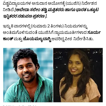
ವಿಶ್ವವಿದ್ಯಾಲಯಗಳ ಅನುದಾನ ಆಯೋಗಕ್ಕೆ (ಯುಜಿಸಿ) ನಿರ್ದೇಶನ
ನೀಡಿದೆ
[ಅಬೇದಾ ಸಲೀಂ ತಡ್ವಿ ಮತ್ತಿತರರು ಹಾಗೂ ಭಾರತ ಒಕ್ಕೂಟ
ಇನ್ನಿತರರ ನಡುವಣ ಪ್ರಕರಣ ].
ಇನ್ನು 8 ವಾರಗಳಲ್ಲಿ (ಸುಮಾರು 2 ತಿಂಗಳು) ನಿಯಮಗಳನ್ನು
ಅಂತಿಮಗೊಳಿಸುವಂತೆ ಯುಜಿಸಿಗೆ ನ್ಯಾಯಮೂರ್ತಿಗಳಾದ
ಸೂರ್ಯ
ಕಾಂತ್
ಮತ್ತು
ಜೊಯಮಲ್ಯ ಬಾಗ್ಚಿ
ಅವರಿದ್ದ ಪೀಠ ನಿರ್ದೇಶಿಸಿತು.