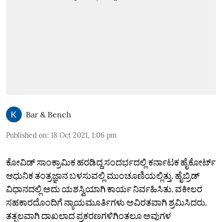
Bar & Bench
Published on
:
18 Oct 2021, 1:06 pm
ಕೋವಿಡ್‌ ಸಾಂಕ್ರಾಮಿಕ ಹರಡಿದ್ದ ಸಂದರ್ಭದಲ್ಲಿ ಕರ್ನಾಟಕ ಹೈಕೋರ್ಟ್‌
ಆಧುನಿಕ ತಂತ್ರಜ್ಞಾನ ಬಳಸುವಲ್ಲಿ ಮುಂಚೂಣಿಯಲ್ಲಿತ್ತು. ಹೈಬ್ರಿಡ್‌
ವಿಧಾನದಲ್ಲಿ ಅದು ಯಶಸ್ವಿಯಾಗಿ ಕಾರ್ಯ ನಿರ್ವಹಿಸಿತು. ವಕೀಲರ
ಸಹಕಾರದೊಂದಿಗೆ ನ್ಯಾಯಮೂರ್ತಿಗಳು ಅವಿರತವಾಗಿ ಶ್ರಮಿಸಿದರು.
ತತ್ಫಲವಾಗಿ ದಾಖಲಾದ ಪ್ರಕರಣಗಳಿಗಿಂತಲೂ ಅವುಗಳ