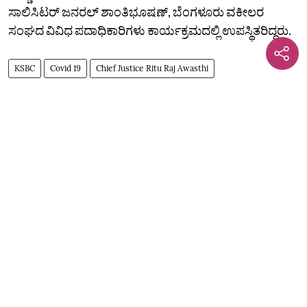
ಸಾಲಿಸಿಟರ್‌ ಜನರಲ್‌ ಶಾಂತಿಭೂಷಣ್‌, ಬೆಂಗಳೂರು ವಕೀಲರ
ಸಂಘದ ವಿವಿಧ ಪದಾಧಿಕಾರಿಗಳು ಕಾರ್ಯಕ್ರಮದಲ್ಲಿ ಉಪಸ್ಥಿತರಿದ್ದರು.
KSBC
Covid 19
Chief Justice Ritu Raj Awasthi