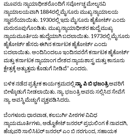
ಮೂವರು ನ್ಯಾಯಾಧೀಶರೊಂದಿಗೆ ಸರ್ವೋಚ್ಚ ಮೇಲ್ಮನವಿ
ನ್ಯಾಯಾಲಯವಾಗಿ 1884ರಲ್ಲಿ ಮೈಸೂರು ಮುಖ್ಯ ನ್ಯಾಯಾಲಯ
ಸ್ಥಾಪನೆಯಾಯಿತು. 1930ರಲ್ಲಿ ಇದು ಮೈಸೂರು ಹೈಕೋರ್ಟ್‌ ಎಂದು
ಮರುರೂಪುಗೊಂಡಿತು. ಮುಖ್ಯ ನ್ಯಾಯಾಧೀಶರ ಹುದ್ದೆ ಮುಖ್ಯ
ನ್ಯಾಯಮೂರ್ತಿಯ ಹುದ್ದೆಯಾಗಿ ಬದಲಾಯಿತು. 1973ರಲ್ಲಿ ಮೈಸೂರು
ಹೈಕೋರ್ಟ್‌ ಹೆಸರು ಈಗಿನ ಕರ್ನಾಟಕ ಹೈಕೋರ್ಟ್‌ ಎಂದು
ಬದಲಾಯಿತು. ಅಂದಿನಿಂದಲೂ ಇಂದಿನವರೆಗೆ ಕರ್ನಾಟಕ ಹೈಕೋರ್ಟ್‌
ಮತ್ತು ಕರ್ನಾಟಕ ನ್ಯಾಯಾಂಗ ದೇಶದ ನ್ಯಾಯಶಾಸ್ತ್ರ ಮತ್ತು ಕಾನೂನು
ಕ್ಷೇತ್ರಕ್ಕೆ ಅತ್ಯುತ್ತಮ ಕೊಡುಗೆ ನೀಡಿವೆ” ಎಂದರು.
ಬಳಿಕ ನಡೆದ ಪ್ರತ್ಯೇಕ ಕಾರ್ಯಕ್ರಮದಲ್ಲಿ
ನ್ಯಾ. ಪಿ ಬಿ ಭಜಂತ್ರಿ
ಅವರಿಗೆ
ಬೀಳ್ಕೊಡುಗೆ ನೀಡಲಾಯಿತು. ನ್ಯಾ. ಭಜಂತ್ರಿ ಅವರು ಸಲ್ಲಿಸಿದ ಸೇವೆಗೆ
ನ್ಯಾ. ಅವಸ್ಥಿ ಮೆಚ್ಚುಗೆ ವ್ಯಕ್ತಪಡಿಸಿದರು.
ಬೆಂಗಳೂರು ಧಾರವಾಡ, ಕಲಬುರ್ಗಿ ಪೀಠಗಳ ವಿವಿಧ
ನ್ಯಾಯಮೂರ್ತಿಗಳು, ಅಡ್ವೊಕೇಟ್‌ ಜನರಲ್‌ ಪ್ರಭುಲಿಂಗ ಕೆ ನಾವದಗಿ,
ಹೆಚ್ಚುವರಿ ಸಾಲಿಸಿಟರ್‌ ಜನರಲ್‌ ಎಂ ಬಿ ನರಗುಂದ, ಸಹಾಯಕ