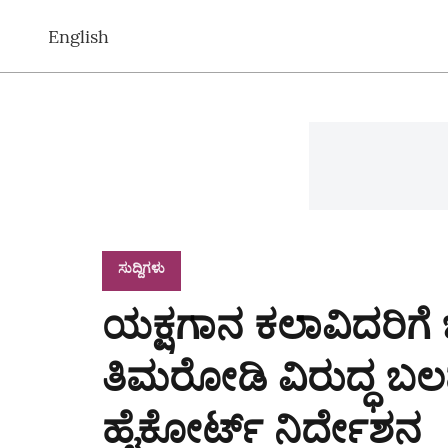
English
ಸುದ್ದಿಗಳು
ಯಕ್ಷಗಾನ ಕಲಾವಿದರಿಗೆ 
ತಿಮರೋಡಿ ವಿರುದ್ಧ ಬಲ
ಹೈಕೋರ್ಟ್‌ ನಿರ್ದೇಶನ