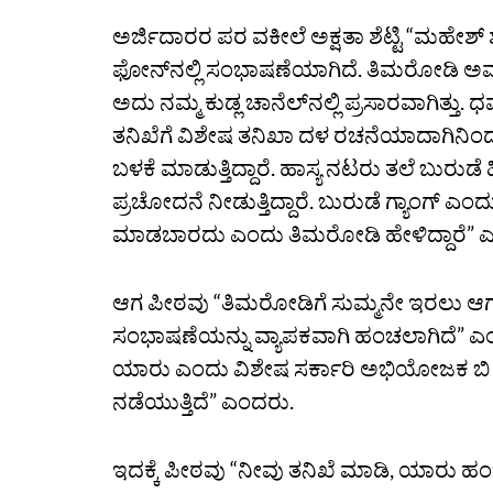
ಅರ್ಜಿದಾರರ ಪರ ವಕೀಲೆ ಅಕ್ಷತಾ ಶೆಟ್ಟಿ “ಮಹೇಶ್‌ 
ಫೋನ್‌ನಲ್ಲಿ ಸಂಭಾಷಣೆಯಾಗಿದೆ. ತಿಮರೋಡಿ ಅವರ 
ಅದು ನಮ್ಮ ಕುಡ್ಲ ಚಾನೆಲ್‌ನಲ್ಲಿ ಪ್ರಸಾರವಾಗಿತ್ತು
ತನಿಖೆಗೆ ವಿಶೇಷ ತನಿಖಾ ದಳ ರಚನೆಯಾದಾಗಿನಿಂದ ಈ
ಬಳಕೆ ಮಾಡುತ್ತಿದ್ದಾರೆ. ಹಾಸ್ಯ ನಟರು ತಲೆ ಬುರುಡ
ಪ್ರಚೋದನೆ ನೀಡುತ್ತಿದ್ದಾರೆ. ಬುರುಡೆ ಗ್ಯಾಂಗ್‌ ಎಂ
ಮಾಡಬಾರದು ಎಂದು ತಿಮರೋಡಿ ಹೇಳಿದ್ದಾರೆ” 
ಆಗ ಪೀಠವು “ತಿಮರೋಡಿಗೆ ಸುಮ್ಮನೇ ಇರಲು ಆಗುವು
ಸಂಭಾಷಣೆಯನ್ನು ವ್ಯಾಪಕವಾಗಿ ಹಂಚಲಾಗಿದೆ” ಎ
ಯಾರು ಎಂದು ವಿಶೇಷ ಸರ್ಕಾರಿ ಅಭಿಯೋಜಕ ಬಿ ಎನ್‌
ನಡೆಯುತ್ತಿದೆ” ಎಂದರು.
ಇದಕ್ಕೆ ಪೀಠವು “ನೀವು ತನಿಖೆ ಮಾಡಿ, ಯಾರು