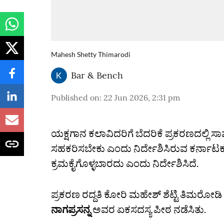
Mahesh Shetty Thimarodi
Bar & Bench
Published on
:
22 Jun 2026, 2:31 pm
ಯಕ್ಷಗಾನ ಕಲಾವಿದರಿಗೆ ಬೆದರಿಕೆ ಪ್ರಕರಣದಲ್ಲಿ ಸ
ಸಹಕರಿಸಬೇಕು ಎಂದು ನಿರ್ದೇಶಿಸಿರುವ ಕರ್ನಾಟಕ
ಕ್ರಮಕೈಗೊಳ್ಳಬಾರದು ಎಂದು ನಿರ್ದೇಶಿಸಿದೆ.
ಪ್ರಕರಣ ರದ್ದತಿ ಕೋರಿ ಮಹೇಶ್‌ ಶೆಟ್ಟಿ ತಿಮರೋಡಿ 
ನಾಗಪ್ರಸನ್ನ
ಅವರ ಏಕಸದಸ್ಯ ಪೀಠ ನಡೆಸಿತು.