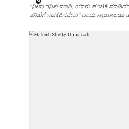
“ನೀವು ತನಿಖೆ ಮಾಡಿ, ಯಾರು ಹಂಚಿಕೆ ಮಾಡ
ತನಿಖೆಗೆ ಸಹಕರಿಸಬೇಕು” ಎಂದು ನ್ಯಾಯಾಲಯ ಹ