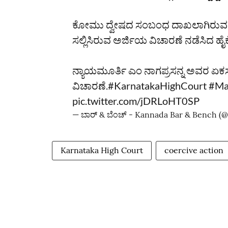
ಕೋಮು ದ್ವೇಷದ ಸಂಬಂಧ ದಾಖಲಾಗಿರುವ ಪ್ರ
ಸಲ್ಲಿಸಿರುವ ಅರ್ಜಿಯ ವಿಚಾರಣೆ ನಡೆಸಿದ ಹೈ
ನ್ಯಾಯಮೂರ್ತಿ ಎಂ ನಾಗಪ್ರಸನ್ನ ಅವರ ಏಕ
ವಿಚಾರಣೆ.
#KarnatakaHighCourt
#Ma
pic.twitter.com/jDRLoHT0SP
— ಬಾರ್‌ & ಬೆಂಚ್ - Kannada Bar & Bench 
Karnataka High Court
coercive action