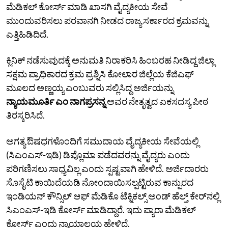
ಮೆಡಿಕಲ್ ಕೋರ್ಸ್‌ ಮಾಡಿ ಖಾಸಗಿ ವೈದ್ಯಕೀಯ ಸೇವೆ
ಮುಂದುವರಿಸಲು ಪರವಾನಗಿ ನೀಡದ ರಾಜ್ಯ ಸರ್ಕಾರದ ಕ್ರಮವನ್ನು
ಎತ್ತಿಹಿಡಿದಿದೆ.
ಕ್ಲಿನಿಕ್ ನಡೆಸುವುದಕ್ಕೆ ಅನುಮತಿ ನಿರಾಕರಿಸಿ ಹಿಂಬರಹ ನೀಡಿದ್ದ ಜಿಲ್ಲಾ
ಸಕ್ಷಮ ಪ್ರಾಧಿಕಾರದ ಕ್ರಮ ಪ್ರಶ್ನಿಸಿ ಕೋಲಾರ ಜಿಲ್ಲೆಯ ಕೆಜಿಎಫ್
ಮೂಲದ ಅಣ್ಣಯ್ಯ ಎಂಬುವರು ಸಲ್ಲಿಸಿದ್ದ ಅರ್ಜಿಯನ್ನು
ನ್ಯಾಯಮೂರ್ತಿ ಎಂ ನಾಗಪ್ರಸನ್ನ
ಅವರ ನೇತೃತ್ವದ ಏಕಸದಸ್ಯ ಪೀಠ
ತಿರಸ್ಕರಿಸಿದೆ.
ಅಗತ್ಯ ಔಷಧಗಳೊಂದಿಗೆ ಸಮುದಾಯ ವೈದ್ಯಕೀಯ ಸೇವೆಯಲ್ಲಿ
(ಸಿಎಂಎಸ್-ಇಡಿ) ಡಿಪ್ಲೊಮಾ ಪಡೆದವರನ್ನು ವೈದ್ಯರು ಎಂದು
ಪರಿಗಣಿಸಲು ಸಾಧ್ಯವಿಲ್ಲ ಎಂದು ಸ್ಪಷ್ಟವಾಗಿ ಹೇಳಿದೆ. ಅರ್ಜಿದಾರರು
ಸೊಸೈಟಿ ಕಾಯಿದೆಯಡಿ ನೋಂದಾಯಿಸಲ್ಪಟ್ಟಿರುವ ಕಾನ್ಪುರದ
ಇಂಡಿಯನ್ ಕೌನ್ಸಿಲ್ ಆಫ್ ಮೆಡಿಕೊ ಟೆಕ್ನಿಕಲ್ಸ್ ಅಂಡ್ ಹೆಲ್ತ್ ಕೇರ್‌ನಲ್ಲಿ
ಸಿಎಂಎಸ್-ಇಡಿ ಕೋರ್ಸ್‌ ಮಾಡಿದ್ದಾರೆ. ಇದು ಪ್ಯಾರಾ ಮೆಡಿಕಲ್
ಕೋರ್ಸ್ ಎಂದು ನ್ಯಾಯಾಲಯ ಹೇಳಿದೆ.