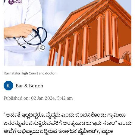
Karnataka High Court and doctor
Bar & Bench
Published on
:
02 Jan 2024, 5:42 am
“ಅರ್ಹತೆ ಇಲ್ಲದಿದ್ದರೂ, ವೈದ್ಯರು ಎಂದು ಬಿಂಬಿಸಿಕೊಂಡು ಗ್ರಾಮೀಣ
ಜನರನ್ನು ವಂಚಿಸುತ್ತಿರುವವರಿಗೆ ಅಂತ್ಯ ಹಾಡಲು ಇದು ಸಕಾಲ” ಎಂದು
ಈಚೆಗೆ ಅಭಿಪ್ರಾಯಪಟ್ಟಿರುವ ಕರ್ನಾಟಕ ಹೈಕೋರ್ಟ್, ಪ್ಯಾರಾ