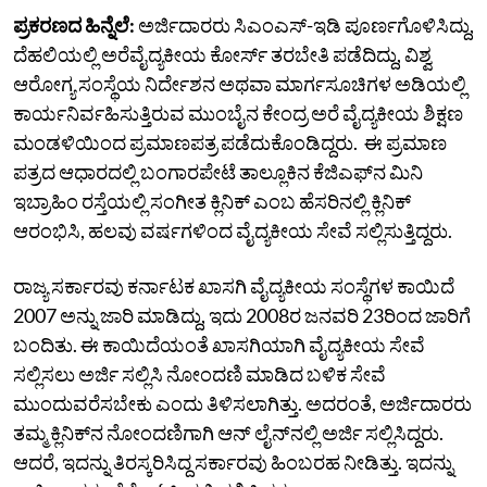
ಪ್ರಕರಣದ ಹಿನ್ನೆಲೆ:
ಅರ್ಜಿದಾರರು ಸಿಎಂಎಸ್-ಇಡಿ ಪೂರ್ಣಗೊಳಿಸಿದ್ದು,
ದೆಹಲಿಯಲ್ಲಿ ಅರೆವೈದ್ಯಕೀಯ ಕೋರ್ಸ್ ತರಬೇತಿ ಪಡೆದಿದ್ದು, ವಿಶ್ವ
ಆರೋಗ್ಯ ಸಂಸ್ಥೆಯ ನಿರ್ದೇಶನ ಅಥವಾ ಮಾರ್ಗಸೂಚಿಗಳ ಅಡಿಯಲ್ಲಿ
ಕಾರ್ಯನಿರ್ವಹಿಸುತ್ತಿರುವ ಮುಂಬೈನ ಕೇಂದ್ರ ಅರೆ ವೈದ್ಯಕೀಯ ಶಿಕ್ಷಣ
ಮಂಡಳಿಯಿಂದ ಪ್ರಮಾಣಪತ್ರ ಪಡೆದುಕೊಂಡಿದ್ದರು. ಈ ಪ್ರಮಾಣ
ಪತ್ರದ ಆಧಾರದಲ್ಲಿ ಬಂಗಾರಪೇಟೆ ತಾಲ್ಲೂಕಿನ ಕೆಜಿಎಫ್‌ನ ಮಿನಿ
ಇಬ್ರಾಹಿಂ ರಸ್ತೆಯಲ್ಲಿ ಸಂಗೀತ ಕ್ಲಿನಿಕ್ ಎಂಬ ಹೆಸರಿನಲ್ಲಿ ಕ್ಲಿನಿಕ್
ಆರಂಭಿಸಿ, ಹಲವು ವರ್ಷಗಳಿಂದ ವೈದ್ಯಕೀಯ ಸೇವೆ ಸಲ್ಲಿಸುತ್ತಿದ್ದರು.
ರಾಜ್ಯ ಸರ್ಕಾರವು ಕರ್ನಾಟಕ ಖಾಸಗಿ ವೈದ್ಯಕೀಯ ಸಂಸ್ಥೆಗಳ ಕಾಯಿದೆ
2007 ಅನ್ನು ಜಾರಿ ಮಾಡಿದ್ದು, ಇದು 2008ರ ಜನವರಿ 23ರಿಂದ ಜಾರಿಗೆ
ಬಂದಿತು. ಈ ಕಾಯಿದೆಯಂತೆ ಖಾಸಗಿಯಾಗಿ ವೈದ್ಯಕೀಯ ಸೇವೆ
ಸಲ್ಲಿಸಲು ಅರ್ಜಿ ಸಲ್ಲಿಸಿ ನೋಂದಣಿ ಮಾಡಿದ ಬಳಿಕ ಸೇವೆ
ಮುಂದುವರೆಸಬೇಕು ಎಂದು ತಿಳಿಸಲಾಗಿತ್ತು. ಅದರಂತೆ, ಅರ್ಜಿದಾರರು
ತಮ್ಮ ಕ್ಲಿನಿಕ್‌ನ ನೋಂದಣಿಗಾಗಿ ಆನ್ ಲೈನ್‌ನಲ್ಲಿ ಅರ್ಜಿ ಸಲ್ಲಿಸಿದ್ದರು.
ಆದರೆ, ಇದನ್ನು ತಿರಸ್ಕರಿಸಿದ್ದ ಸರ್ಕಾರವು ಹಿಂಬರಹ ನೀಡಿತ್ತು. ಇದನ್ನು