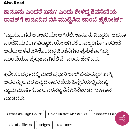
Also Read
ಕಾನೂನು ಎಂದರೆ ಏನು? ಎಂದು ಕೇಳಿದ್ದ ಶಿವಸೇನೆಯ
ರಾವತ್‌ಗೆ ಕಾನೂನಿನ ಬಿಸಿ ಮುಟ್ಟಿಸಿದ ಬಾಂಬೆ ಹೈಕೋರ್ಟ್
“ನ್ಯಾಯಾಂಗದ ಅಧಿಕಾರಿಯೇ ಆಗಿರಲಿ, ಕಾನೂನು ವಿದ್ಯಾರ್ಥಿ ಅಥವಾ
ಎಂಜಿನಿಯರಿಂಗ್ ವಿದ್ಯಾರ್ಥಿಯೇ ಆಗಿರಲಿ… ಎಲ್ಲರಿಗೂ ಗಾಂಧೀಜಿ
ಅವರು ಅಳವಡಿಸಿಕೊಂಡಿದ್ದ ಚಿಂತನೆಗಳು ಪ್ರಸ್ತುತವಾಗಿದ್ದು,
ಮುಂದೆಯೂ ಪ್ರಸ್ತುತವಾಗಿರಲಿವೆ” ಎಂದು ಹೇಳಿದರು.
ಇದೇ ಸಂದರ್ಭದಲ್ಲಿ ಮಾಜಿ ಪ್ರಧಾನಿ ಲಾಲ್ ಬಹುದ್ದೂರ್ ಶಾಸ್ತ್ರಿ
ಅವರನ್ನು ಅವರ ಜನ್ಮ ದಿನಾಚರಣೆಯ ಹಿನ್ನೆಲೆಯಲ್ಲಿ ಮುಖ್ಯ
ನ್ಯಾಯಮೂರ್ತಿ ಓಕಾ ಅವರನ್ನೂ ನೆನೆಪಿಸಿಕೊಂಡು ಗುಣಗಾನ
ಮಾಡಿದರು.
Karnataka High Court
Chief Justice Abhay Oka
Mahatma Gandhi
Judicial Officers
Judges
Tolerance