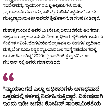
ಸಂದೇಶವನ್ನು ನ್ಯಾಯಾಂಗದ ಎಲ್ಲ ಅಧಿಕಾರಿಗಳು ಮತ್ತು
ನ್ಯಾಯಮೂರ್ತಿಗಳು ಅಗತ್ಯವಾಗಿ ಮೈಗೂಡಿಸಿಕೊಳ್ಳಬೇಕು” ಎಂದು
ಮುಖ್ಯ ನ್ಯಾಯಮೂರ್ತಿ
ಅಭಯ್ ಶ್ರೀನಿವಾಸ ಓಕಾ
ಸಲಹೆ ನೀಡಿದ್ದಾರೆ.
ಮಹಾತ್ಮ ಗಾಂಧೀಜಿ ಅವರ 151ನೇ ಜನ್ಮ ದಿನಾಚರಣೆಯ ಅಂಗವಾಗಿ
ಶುಕ್ರವಾರ ರಾಜ್ಯ ಕಾನೂನು ಸೇವೆಗಳ ಪ್ರಾಧಿಕಾರ, ಹೈಕೋರ್ಟ್ ಕಾನೂನು
ಸೇವೆಗಳ ಸಮಿತಿ, ಬೆಂಗಳೂರಿನ ಜಿಲ್ಲಾ ಕಾನೂನು ಸೇವೆಗಳ ಪ್ರಾಧಿಕಾರ
ಮತ್ತು ಬೆಂಗಳೂರು ವಿಶ್ವವಿದ್ಯಾಲಯದ ಜಲ ಸಂಸ್ಥೆ ಸಹಯೋಗದಲ್ಲಿ
ಆಯೋಜಿಸಲಾಗಿದ್ದ “2020ರಲ್ಲಿ ಗಾಂಧೀಜಿ ಪ್ರಸ್ತುತತೆ” ಎಂಬ
ವೆಬಿನಾರ್ ನಲ್ಲಿ ಅವರು ಮಾತನಾಡಿದರು.
“ನ್ಯಾಯಾಂಗದ ಎಲ್ಲಾ ಅಧಿಕಾರಿಗಳು ಅಗಾಧವಾದ
ಒತ್ತಡದಲ್ಲಿ ಕರ್ತವ್ಯ ನಿರ್ವಹಿಸುತ್ತಿದ್ದಾರೆ. ವಿಶೇಷವಾಗಿ
ಇಂದು ಇಡೀ ಜಗತ್ತು ಕೋವಿಡ್ ಸಾಂಕ್ರಾಮಿಕತೆಯ