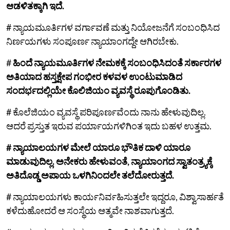
ಆಡಳಿತಕ್ಕಾಗಿ ಇದೆ.
# ನ್ಯಾಯಮೂರ್ತಿಗಳ ವರ್ಗಾವಣೆ ಮತ್ತು ನಿಯೋಜನೆಗೆ ಸಂಬಂಧಿಸಿದ
ನಿರ್ಣಯಗಳು ಸಂಪೂರ್ಣ ನ್ಯಾಯಾಂಗದ್ದೇ ಆಗಿರಬೇಕು.
#
ಹಿಂದೆ ನ್ಯಾಯಮೂರ್ತಿಗಳ ನೇಮಕಕ್ಕೆ ಸಂಬಂಧಿಸಿದಂತೆ ಸರ್ಕಾರಗಳ
ಅತಿಯಾದ ಹಸ್ತಕ್ಷೇಪ ಗಂಭೀರ ಕಳವಳ ಉಂಟುಮಾಡಿದ
ಸಂದರ್ಭದಲ್ಲಿಯೇ ಕೊಲಿಜಿಯಂ ವ್ಯವಸ್ಥೆ ರೂಪುಗೊಂಡಿತು.
# ಕೊಲೆಜಿಯಂ ವ್ಯವಸ್ಥೆ ಪರಿಪೂರ್ಣವೆಂದು ನಾನು ಹೇಳುವುದಿಲ್ಲ.
ಆದರೆ ಪ್ರಸ್ತುತ ಇರುವ ಪರ್ಯಾಯಗಳಿಗಿಂತ ಇದು ಬಹಳ ಉತ್ತಮ.
# ನ್ಯಾಯಾಲಯಗಳ ಮೇಲೆ ಯಾರೂ ಭೌತಿಕ ದಾಳಿ ಯಾರೂ
ಮಾಡುವುದಿಲ್ಲ. ಅನೇಕರು ಹೇಳುವಂತೆ, ನ್ಯಾಯಾಂಗದ ಸ್ವಾತಂತ್ರ್ಯಕ್ಕೆ
ಅತಿದೊಡ್ಡ ಅಪಾಯ ಒಳಗಿನಿಂದಲೇ ತಲೆದೋರುತ್ತದೆ.
# ನ್ಯಾಯಾಲಯಗಳು ಕಾರ್ಯನಿರ್ವಹಿಸುತ್ತಲೇ ಇದ್ದರೂ, ವಿಶ್ವಾಸಾರ್ಹತೆ
ಕಳೆದುಹೋದರೆ ಆ ಸಂಸ್ಥೆಯ ಆತ್ಮವೇ ನಾಶವಾಗುತ್ತದೆ.