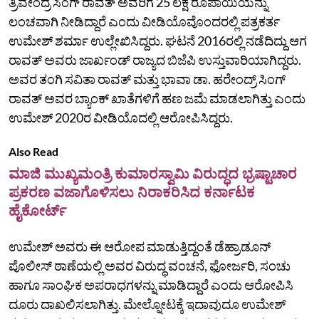
ತ್ರಿವೇಂದ್ರ ಸಿಂಗ್ ರಾವತ್ ಅವರಿಗೆ 25 ಲಕ್ಷ ರೂಪಾಯಿಯನ್ನು
ಲಂಚವಾಗಿ ನೀಡಿದ್ದಾರೆ ಎಂದು ವೀಡಿಯೊವೊಂದರಲ್ಲಿ ಪತ್ರಕರ್ತ
ಉಮೇಶ್ ಶರ್ಮಾ ಉಲ್ಲೇಖಿಸಿದ್ದರು. ಘಟನೆ 2016ರಲ್ಲಿ ನಡೆದಿದ್ದು ಆಗ
ರಾವತ್‌ ಅವರು ಜಾರ್ಖಂಡ್‌ ರಾಜ್ಯದ ಬಿಜೆಪಿ ಉಸ್ತುವಾರಿಯಾಗಿದ್ದರು.
ಅವರ ತಂಗಿ ಸವಿತಾ ರಾವತ್‌ ಮತ್ತು ಭಾವಾ ಡಾ. ಹರೇಂದ್ರ್‌ ಸಿಂಗ್‌
ರಾವತ್‌ ಅವರ ಬ್ಯಾಂಕ್‌ ಖಾತೆಗಳಿಗೆ ಹಣ ಜಮೆ ಮಾಡಲಾಗಿತ್ತು ಎಂದು
ಉಮೇಶ್‌ 2020ರ ವೀಡಿಯೊದಲ್ಲಿ ಆರೋಪಿಸಿದ್ದರು.
Also Read
ಮಾಜಿ ಮುಖ್ಯಮಂತ್ರಿ ಕುಮಾರಸ್ವಾಮಿ ವಿರುದ್ಧದ ಭ್ರಷ್ಟಾಚಾರ
ಪ್ರಕರಣ ವಜಾಗೊಳಿಸಲು ನಿರಾಕರಿಸಿದ ಕರ್ನಾಟಕ
ಹೈಕೋರ್ಟ್
ಉಮೇಶ್‌ ಅವರು ಈ ಆರೋಪ ಮಾಡುತ್ತಿದ್ದಂತೆ ಡೆಹ್ರಾಡೂನ್‌
ಪೊಲೀಸ್‌ ಠಾಣೆಯಲ್ಲಿ ಅವರ ವಿರುದ್ಧ ವಂಚನೆ, ಫೋರ್ಜರಿ, ಸಂಚು
ಹಾಗೂ ಸಾಂಘಿಕ ಅಪರಾಧಗಳನ್ನು ಮಾಡಿದ್ದಾರೆ ಎಂದು ಆರೋಪಿಸಿ
ದೂರು ದಾಖಲಿಸಲಾಗಿತ್ತು. ಮೇಲ್ನೋಟಕ್ಕೆ ಇದಾವುದೂ ಉಮೇಶ್