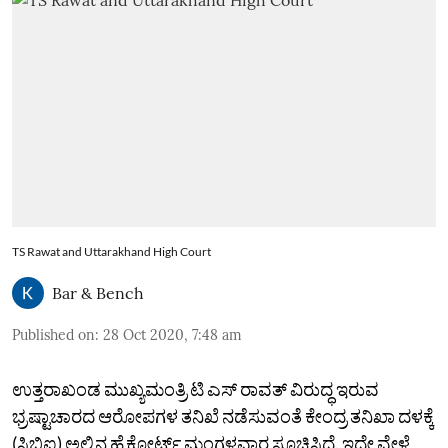
TS Rawat and Uttarakhand High Court
Bar & Bench
Published on
:
28 Oct 2020, 7:48 am
ಉತ್ತರಾಖಂಡ ಮುಖ್ಯಮಂತ್ರಿ ಟಿ ಎಸ್ ರಾವತ್ ವಿರುದ್ಧ ಇರುವ
ಭ್ರಷ್ಟಾಚಾರದ ಆರೋಪಗಳ ತನಿಖೆ ನಡೆಸುವಂತೆ ಕೇಂದ್ರ ತನಿಖಾ ದಳಕ್ಕೆ
(ಸಿಬಿಐ) ಅಲ್ಲಿನ ಹೈಕೋರ್ಟ್ ಮಂಗಳವಾರ ಸೂಚಿಸಿದೆ. ಇದೇ ವೇಳೆ