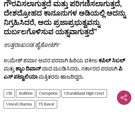
ಗೌರವಿಸಲಾಗುತ್ತದೆ ಮತ್ತು ಪರಿಗಣಿಸಲಾಗುತ್ತದೆ,
ದೇಶದ್ರೋಹದ ಕಾನೂನುಗಳ ಅಡಿಯಲ್ಲಿ ಅದನ್ನು
ನಿಗ್ರಹಿಸಿದರೆ, ಅದು ಪ್ರಜಾಪ್ರಭುತ್ವವನ್ನು
ದುರ್ಬಲಗೊಳಿಸುವ ಯತ್ನವಾಗುತ್ತದೆ”
ಉತ್ತರಾಖಂಡ ಹೈಕೋರ್ಟ್
ಉಮೇಶ್‌ ಶರ್ಮಾ ಅವರ ಪರವಾಗಿ ಹಿರಿಯ ವಕೀಲ
ಕಪಿಲ್‌ ಸಿಬಲ್‌
ಮತ್ತು
ಶ್ಯಾಂ ದಿವಾನ್
ವಾದ ಮಂಡಿಸಿದರು. ಸರ್ಕಾರದ ಪರವಾಗಿ
ಪಿ
ಎಸ್‌ ಪಟ್ವಾಲಿಯಾ
ಮತ್ತಿತರರು ಹಾಜರಿದ್ದರು.
CBI
Sedition
Corruption
Uttarakhand High Court
Umesh Sharma
TS Rawat