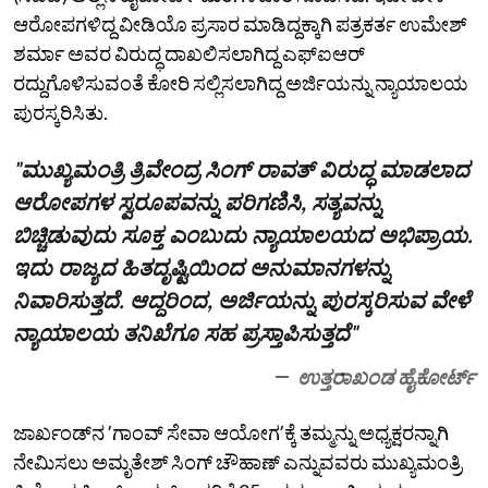
ಆರೋಪಗಳಿದ್ದ ವೀಡಿಯೊ ಪ್ರಸಾರ ಮಾಡಿದ್ದಕ್ಕಾಗಿ ಪತ್ರಕರ್ತ ಉಮೇಶ್‌‌
ಶರ್ಮಾ ಅವರ ವಿರುದ್ಧ ದಾಖಲಿಸಲಾಗಿದ್ದ ಎಫ್‌ಐಆರ್‌
ರದ್ದುಗೊಳಿಸುವಂತೆ ಕೋರಿ ಸಲ್ಲಿಸಲಾಗಿದ್ದ ಅರ್ಜಿಯನ್ನು ನ್ಯಾಯಾಲಯ
ಪುರಸ್ಕರಿಸಿತು.
"ಮುಖ್ಯಮಂತ್ರಿ ತ್ರಿವೇಂದ್ರ ಸಿಂಗ್ ರಾವತ್ ವಿರುದ್ಧ ಮಾಡಲಾದ
ಆರೋಪಗಳ ಸ್ವರೂಪವನ್ನು ಪರಿಗಣಿಸಿ, ಸತ್ಯವನ್ನು
ಬಿಚ್ಚಿಡುವುದು ಸೂಕ್ತ ಎಂಬುದು ನ್ಯಾಯಾಲಯದ ಅಭಿಪ್ರಾಯ.
ಇದು ರಾಜ್ಯದ ಹಿತದೃಷ್ಟಿಯಿಂದ ಅನುಮಾನಗಳನ್ನು
ನಿವಾರಿಸುತ್ತದೆ. ಆದ್ದರಿಂದ, ಅರ್ಜಿಯನ್ನು ಪುರಸ್ಕರಿಸುವ ವೇಳೆ
ನ್ಯಾಯಾಲಯ ತನಿಖೆಗೂ ಸಹ ಪ್ರಸ್ತಾಪಿಸುತ್ತದೆ"
ಉತ್ತರಾಖಂಡ ಹೈಕೋರ್ಟ್
ಜಾರ್ಖಂಡ್‌ನ ʼಗಾಂವ್‌ ಸೇವಾ ಆಯೋಗʼಕ್ಕೆ ತಮ್ಮನ್ನು ಅಧ್ಯಕ್ಷರನ್ನಾಗಿ
ನೇಮಿಸಲು ಅಮೃತೇಶ್‌ ಸಿಂಗ್‌ ಚೌಹಾಣ್‌ ಎನ್ನುವವರು ಮುಖ್ಯಮಂತ್ರಿ