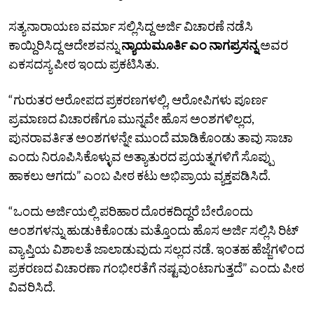
ಸತ್ಯನಾರಾಯಣ ವರ್ಮಾ ಸಲ್ಲಿಸಿದ್ದ ಅರ್ಜಿ ವಿಚಾರಣೆ ನಡೆಸಿ
ಕಾಯ್ದಿರಿಸಿದ್ದ ಆದೇಶವನ್ನು
ನ್ಯಾಯಮೂರ್ತಿ ಎಂ ನಾಗಪ್ರಸನ್ನ
ಅವರ
ಏಕಸದಸ್ಯ ಪೀಠ ಇಂದು ಪ್ರಕಟಿಸಿತು.
“ಗುರುತರ ಆರೋಪದ ಪ್ರಕರಣಗಳಲ್ಲಿ, ಆರೋಪಿಗಳು ಪೂರ್ಣ
ಪ್ರಮಾಣದ ವಿಚಾರಣೆಗೂ ಮುನ್ನವೇ ಹೊಸ ಅಂಶಗಳಿಲ್ಲದ,
ಪುನರಾವರ್ತಿತ ಅಂಶಗಳನ್ನೇ ಮುಂದೆ ಮಾಡಿಕೊಂಡು ತಾವು ಸಾಚಾ
ಎಂದು ನಿರೂಪಿಸಿಕೊಳ್ಳುವ ಅತ್ಯಾತುರದ ಪ್ರಯತ್ನಗಳಿಗೆ ಸೊಪ್ಪು
ಹಾಕಲು ಆಗದು” ಎಂಬ ಪೀಠ ಕಟು ಅಭಿಪ್ರಾಯ ವ್ಯಕ್ತಪಡಿಸಿದೆ.
“ಒಂದು ಅರ್ಜಿಯಲ್ಲಿ ಪರಿಹಾರ ದೊರಕದಿದ್ದರೆ ಬೇರೊಂದು
ಅಂಶಗಳನ್ನು ಹುಡುಕಿಕೊಂಡು ಮತ್ತೊಂದು ಹೊಸ ಅರ್ಜಿ ಸಲ್ಲಿಸಿ ರಿಟ್‌
ವ್ಯಾಪ್ತಿಯ ವಿಶಾಲತೆ ಜಾಲಾಡುವುದು ಸಲ್ಲದ ನಡೆ. ಇಂತಹ ಹೆಜ್ಜೆಗಳಿಂದ
ಪ್ರಕರಣದ ವಿಚಾರಣಾ ಗಂಭೀರತೆಗೆ ನಷ್ಟವುಂಟಾಗುತ್ತದೆ” ಎಂದು ಪೀಠ
ವಿವರಿಸಿದೆ.