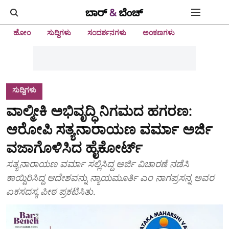
ಹೋಂ
ಸುದ್ದಿಗಳು
ಸಂದರ್ಶನಗಳು
ಅಂಕಣಗಳು
ಸುದ್ದಿಗಳು
ವಾಲ್ಮೀಕಿ ಅಭಿವೃದ್ಧಿ ನಿಗಮದ ಹಗರಣ:
ಆರೋಪಿ ಸತ್ಯನಾರಾಯಣ ವರ್ಮಾ ಅರ್ಜಿ
ವಜಾಗೊಳಿಸಿದ ಹೈಕೋರ್ಟ್‌
ಸತ್ಯನಾರಾಯಣ ವರ್ಮಾ ಸಲ್ಲಿಸಿದ್ದ ಅರ್ಜಿ ವಿಚಾರಣೆ ನಡೆಸಿ
ಕಾಯ್ದಿರಿಸಿದ್ದ ಆದೇಶವನ್ನು ನ್ಯಾಯಮೂರ್ತಿ ಎಂ ನಾಗಪ್ರಸನ್ನ ಅವರ
ಏಕಸದಸ್ಯ ಪೀಠ ಪ್ರಕಟಿಸಿತು.