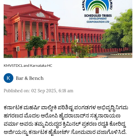
KMVSTDCL and Karnataka HC
Bar & Bench
Published on
:
02 Sep 2025, 6:18 am
ಕರ್ನಾಟಕ ಮಹರ್ಷಿ ವಾಲ್ಮೀಕಿ ಪರಿಶಿಷ್ಟ ಪಂಗಡಗಳ ಅಭಿವೃದ್ಧಿ ನಿಗಮ
ಹಗರಣದ ಮೊದಲ ಆರೋಪಿ ಹೈದರಾಬಾದ್‌ನ ಸತ್ಯನಾರಾಯಣ
ವರ್ಮಾ ಅವರು ತಮ್ಮ ವಿರುದ್ಧದ ಕ್ರಿಮಿನಲ್‌ ಪ್ರಕರಣ ರದ್ದತಿ ಕೋರಿದ್ದ
ಅರ್ಜಿಯನ್ನು ಕರ್ನಾಟಕ ಹೈಕೋರ್ಟ್‌ ಸೋಮವಾರ ವಜಾಗೊಳಿಸಿದೆ.