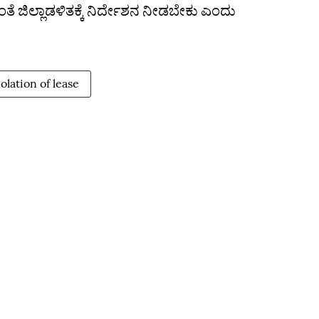
ವಂತೆ ಜಿಲ್ಲಾಡಳಿತಕ್ಕೆ ನಿರ್ದೇಶನ ನೀಡಬೇಕು ಎಂದು
olation of lease