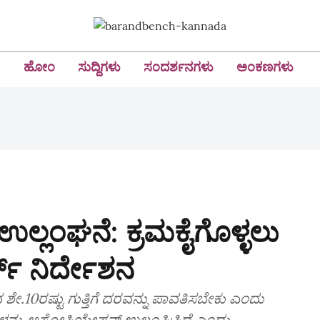
ಹೋಂ
ಸುದ್ದಿಗಳು
ಸಂದರ್ಶನಗಳು
ಅಂಕಣಗಳು
 ಉಲ್ಲಂಘನೆ: ಕ್ರಮಕೈಗೊಳ್ಳಲು
ಟ್‌ ನಿರ್ದೇಶನ
ವ ಶೇ.10ರಷ್ಟು ಗುತ್ತಿಗೆ ದರವನ್ನು ಪಾವತಿಸಬೇಕು ಎಂದು
್ತುಗಳನ್ನು ಅಸೋಸಿಯೇಷನ್ ಉಲ್ಲಂಘಿಸಿದೆ ಎಂದು