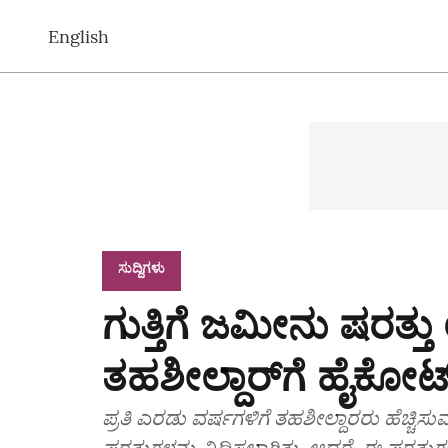
English
ಸುದ್ದಿಗಳು
ಗುತ್ತಿಗೆ ಜಮೀನು ಷರತ್ತು
ತಹಶೀಲ್ದಾರ್‌ಗೆ ಹೈಕೋರ್
ಪ್ರತಿ ಎರಡು ವರ್ಷಗಳಿಗೆ ತಹಶೀಲ್ದಾರರು ಹೆಚ್ಚಿಸು
ಷರತ್ತುಗಳನ್ನು ವಿಧಿಸಲಾಗಿತ್ತು. ಆದರೆ, ಈ ಷರತ