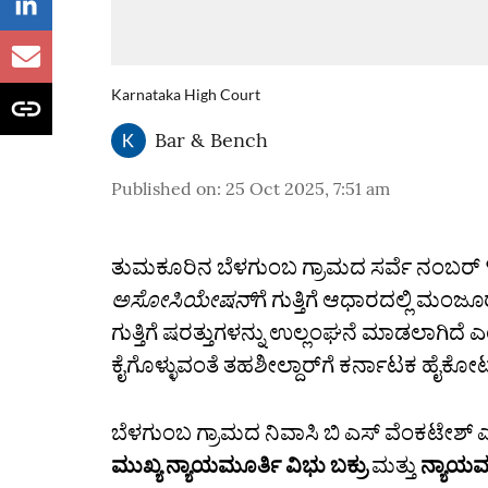
Karnataka High Court
Bar & Bench
Published on
:
25 Oct 2025, 7:51 am
ತುಮಕೂರಿನ ಬೆಳಗುಂಬ ಗ್ರಾಮದ ಸರ್ವೆ ನಂಬರ್
ಅಸೋಸಿಯೇಷನ್‌
ಗೆ ಗುತ್ತಿಗೆ ಆಧಾರದಲ್ಲಿ ಮಂ
ಗುತ್ತಿಗೆ ಷರತ್ತುಗಳನ್ನು ಉಲ್ಲಂಘನೆ ಮಾಡಲಾಗಿ
ಕೈಗೊಳ್ಳುವಂತೆ ತಹಶೀಲ್ದಾರ್‌ಗೆ ಕರ್ನಾಟಕ ಹೈಕೋರ್
ಬೆಳಗುಂಬ ಗ್ರಾಮದ ನಿವಾಸಿ ಬಿ ಎಸ್ ವೆಂಕಟೇಶ್ ಎಂ
ಮುಖ್ಯ ನ್ಯಾಯಮೂರ್ತಿ ವಿಭು ಬಕ್ರು
ಮತ್ತು
ನ್ಯಾಯಮೂ