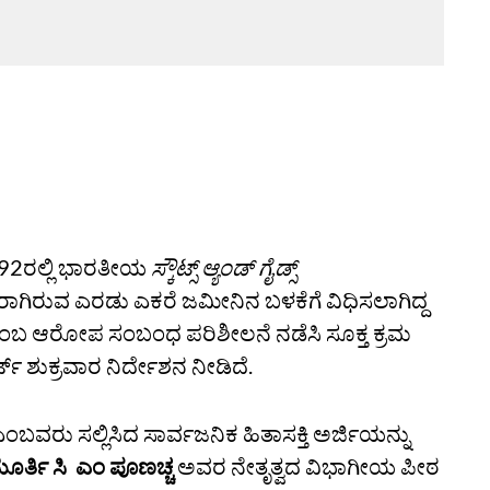
 92ರಲ್ಲಿ ಭಾರತೀಯ
ಸ್ಕೌಟ್ಸ್ ಆ್ಯಂಡ್ ಗೈಡ್ಸ್
ಜೂರಾಗಿರುವ ಎರಡು ಎಕರೆ ಜಮೀನಿನ ಬಳಕೆಗೆ ವಿಧಿಸಲಾಗಿದ್ದ
ದೆ ಎಂಬ ಆರೋಪ ಸಂಬಂಧ ಪರಿಶೀಲನೆ ನಡೆಸಿ ಸೂಕ್ತ ಕ್ರಮ
ಟ್ ಶುಕ್ರವಾರ ನಿರ್ದೇಶನ ನೀಡಿದೆ.
ಬವರು ಸಲ್ಲಿಸಿದ ಸಾರ್ವಜನಿಕ ಹಿತಾಸಕ್ತಿ ಅರ್ಜಿಯನ್ನು
ರ್ತಿ ಸಿ ಎಂ ಪೂಣಚ್ಚ
ಅವರ ನೇತೃತ್ವದ ವಿಭಾಗೀಯ ಪೀಠ