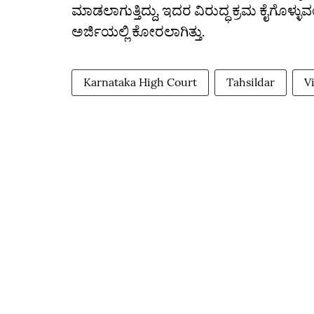
ಮಾಡಲಾಗುತ್ತಿದ್ದು, ಇದರ ವಿರುದ್ಧ ಕ್ರಮ ಕೈಗೊಳ್ಳು
ಅರ್ಜಿಯಲ್ಲಿ ಕೋರಲಾಗಿತ್ತು.
Karnataka High Court
Tahsildar
Vi