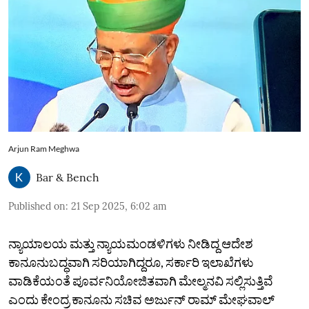
Arjun Ram Meghwa
Bar & Bench
Published on
:
21 Sep 2025, 6:02 am
ನ್ಯಾಯಾಲಯ ಮತ್ತು ನ್ಯಾಯಮಂಡಳಿಗಳು ನೀಡಿದ್ದ ಆದೇಶ
ಕಾನೂನುಬದ್ಧವಾಗಿ ಸರಿಯಾಗಿದ್ದರೂ, ಸರ್ಕಾರಿ ಇಲಾಖೆಗಳು
ವಾಡಿಕೆಯಂತೆ ಪೂರ್ವನಿಯೋಜಿತವಾಗಿ ಮೇಲ್ಮನವಿ ಸಲ್ಲಿಸುತ್ತಿವೆ
ಎಂದು ಕೇಂದ್ರ ಕಾನೂನು ಸಚಿವ ಅರ್ಜುನ್ ರಾಮ್ ಮೇಘವಾಲ್