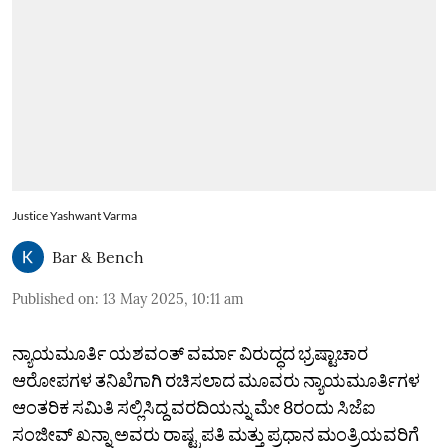
Justice Yashwant Varma
Bar & Bench
Published on
:
13 May 2025, 10:11 am
ನ್ಯಾಯಮೂರ್ತಿ ಯಶವಂತ್ ವರ್ಮಾ ವಿರುದ್ಧದ ಭ್ರಷ್ಟಾಚಾರ
ಆರೋಪಗಳ ತನಿಖೆಗಾಗಿ ರಚಿಸಲಾದ ಮೂವರು ನ್ಯಾಯಮೂರ್ತಿಗಳ
ಆಂತರಿಕ ಸಮಿತಿ ಸಲ್ಲಿಸಿದ್ದ ವರದಿಯನ್ನು ಮೇ 8ರಂದು ಸಿಜೆಐ
ಸಂಜೀವ್ ಖನ್ನಾ ಅವರು ರಾಷ್ಟ್ರಪತಿ ಮತ್ತು ಪ್ರಧಾನ ಮಂತ್ರಿಯವರಿಗೆ