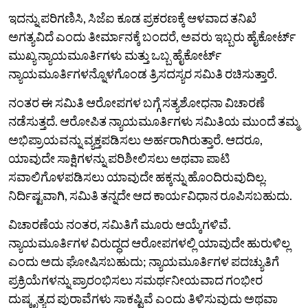
ಇದನ್ನು ಪರಿಗಣಿಸಿ, ಸಿಜೆಐ ಕೂಡ ಪ್ರಕರಣಕ್ಕೆ ಆಳವಾದ ತನಿಖೆ
ಅಗತ್ಯವಿದೆ ಎಂದು ತೀರ್ಮಾನಕ್ಕೆ ಬಂದರೆ, ಅವರು ಇಬ್ಬರು ಹೈಕೋರ್ಟ್‌
ಮುಖ್ಯ ನ್ಯಾಯಮೂರ್ತಿಗಳು ಮತ್ತು ಒಬ್ಬ ಹೈಕೋರ್ಟ್
ನ್ಯಾಯಮೂರ್ತಿಗಳನ್ನೊಳಗೊಂಡ ತ್ರಿಸದಸ್ಯರ ಸಮಿತಿ ರಚಿಸುತ್ತಾರೆ.
ನಂತರ ಈ ಸಮಿತಿ ಆರೋಪಗಳ ಬಗ್ಗೆ ಸತ್ಯಶೋಧನಾ ವಿಚಾರಣೆ
ನಡೆಸುತ್ತದೆ. ಆರೋಪಿತ ನ್ಯಾಯಮೂರ್ತಿಗಳು ಸಮಿತಿಯ ಮುಂದೆ ತಮ್ಮ
ಅಭಿಪ್ರಾಯವನ್ನು ವ್ಯಕ್ತಪಡಿಸಲು ಅರ್ಹರಾಗಿರುತ್ತಾರೆ. ಆದರೂ,
ಯಾವುದೇ ಸಾಕ್ಷಿಗಳನ್ನು ಪರಿಶೀಲಿಸಲು ಅಥವಾ ಪಾಟಿ‌
ಸವಾಲಿಗೊಳಪಡಿಸಲು ಯಾವುದೇ ಹಕ್ಕನ್ನು‌ ಹೊಂದಿರುವುದಿಲ್ಲ.
ನಿರ್ದಿಷ್ಟವಾಗಿ, ಸಮಿತಿ ತನ್ನದೇ ಆದ ಕಾರ್ಯವಿಧಾನ ರೂಪಿಸಬಹುದು.
ವಿಚಾರಣೆಯ ನಂತರ, ಸಮಿತಿಗೆ ಮೂರು ಆಯ್ಕೆಗಳಿವೆ.
ನ್ಯಾಯಮೂರ್ತಿಗಳ ವಿರುದ್ಧದ ಆರೋಪಗಳಲ್ಲಿ ಯಾವುದೇ ಹುರುಳಿಲ್ಲ
ಎಂದು ಅದು ಘೋಷಿಸಬಹುದು; ನ್ಯಾಯಮೂರ್ತಿಗಳ ಪದಚ್ಯುತಿಗೆ
ಪ್ರಕ್ರಿಯೆಗಳನ್ನು ಪ್ರಾರಂಭಿಸಲು ಸಮರ್ಥನೀಯವಾದ ಗಂಭೀರ
ದುಷ್ಕೃತ್ಯದ ಪುರಾವೆಗಳು ಸಾಕಷ್ಟಿವೆ ಎಂದು ತಿಳಿಸುವುದು ಅಥವಾ