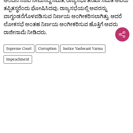
ತಪ್ಪಿತಸ್ಥರೆಂದು ಘೋಷಿಸಿದವು. ರಾಜ್ಯಸಭೆಯಲ್ಲಿ ಅವರನ್ನು
ವಾಗ್ದಂಡನೆಗೊಳಪಡಿಸುವ ನಿರ್ಣಯ ಅಂಗೀಕರಿಸಲಾಗಿತ್ತು.‌ ಆದರೆ
ಲೋಕಸಭೆ ಅಂತಹ ನಿರ್ಣಯ ಅಂಗೀಕರಿಸುವ ಹೊತ್ತಿಗೆ ಅವರು
ರಾಜೀನಾಮೆ ನೀಡಿದರು.
Supreme Court
Corruption
Justice Yashwant Varma
Impeachment