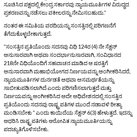
ಸೂಚಿಸಿದ ಪಕ್ಷದಲ್ಲಿ ಕೇಂದ್ರ ಸರ್ಕಾರವು ನ್ಯಾಯಮೂರ್ತಿಗಳ ವಿರುದ್ಧದ
ಪ್ರಕರಣವನ್ನು ನಡೆಸಲು ವಕೀಲರನ್ನು ನೇಮಿಸಬಹುದು."
ನಂತರ ಈ ಸಮಿತಿಯ ವರದಿಯನ್ನು ಸಂಸತ್ತಿನಲ್ಲಿ ಪರಿಗಣನೆಗೆ
ತೆಗೆದುಕೊಳ್ಳಬೇಕಾಗುತ್ತದೆ.
"ಸಂಸತ್ತಿನ ಪ್ರತಿಯೊಂದು ಸದನವು ವಿಧಿ 124ರ (4) ನೇ ಸೆಕ್ಷನ್
ಅನುಸಾರವಾಗಿ ಅಥವಾ ಸಂದರ್ಭಾನುಸಾರವಾಗಿ, ಸಂವಿಧಾನದ
218ನೇ ವಿಧಿಯೊಂದಿಗೆ ಸಹವಾಚನ ಮಾಡಿದ ಆ ಷರತ್ತಿಗೆ
ಅನುಸಾರವಾಗಿ ಮಹಾಭಿಯೋಗದ ನಿರ್ಣಯವನ್ನು ಅಂಗೀಕರಿಸಿದರೆ,
ನ್ಯಾಯಮೂರ್ತಿಗಳ ದುರ್ನಡತೆ ಅಥವಾ ಅಸಮರ್ಥತೆಯನ್ನು
ಸಾಬೀತುಪಡಿಸಲಾಗಿದೆ ಎಂದು ಪರಿಗಣಿಸಲಾಗುತ್ತದೆ ಮತ್ತು
ನಿರ್ಣಯವನ್ನು ಅಂಗೀಕರಿಸಿದ ಅದೇ ಅಧಿವೇಶನದಲ್ಲಿ ಸಂಸತ್ತಿನ
ಪ್ರತಿಯೊಂದು ಸದನವು ರಾಷ್ಟ್ರಪತಿಗಳ ಮುಂದೆ ನಡಾವಳಿ ರೀತ್ಯಾ
ಮಂಡಿಸಬೇಕು " ಎಂದು ಕಾಯಿದೆಯ ಸೆಕ್ಷನ್ 6(3) ಹೇಳುತ್ತದೆ. ಇದನ್ನು
ಆಧರಿಸಿ ರಾಷ್ಟ್ರಪತಿಗಳು ಆರೋಪಿತ ನ್ಯಾಯಮೂರ್ತಿಯನ್ನು
ಪದಚ್ಯುತಿಗೊಳಿಸಬೇಕು.