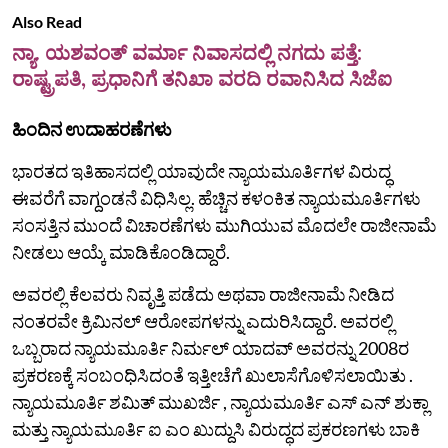
Also Read
ನ್ಯಾ. ಯಶವಂತ್ ವರ್ಮಾ ನಿವಾಸದಲ್ಲಿ ನಗದು ಪತ್ತೆ:
ರಾಷ್ಟ್ರಪತಿ, ಪ್ರಧಾನಿಗೆ ತನಿಖಾ ವರದಿ ರವಾನಿಸಿದ ಸಿಜೆಐ
ಹಿಂದಿನ ಉದಾಹರಣೆಗಳು
ಭಾರತದ ಇತಿಹಾಸದಲ್ಲಿ ಯಾವುದೇ ನ್ಯಾಯಮೂರ್ತಿಗಳ ವಿರುದ್ಧ
ಈವರೆಗೆ ವಾಗ್ದಂಡನೆ ವಿಧಿಸಿಲ್ಲ. ಹೆಚ್ಚಿನ ಕಳಂಕಿತ ನ್ಯಾಯಮೂರ್ತಿಗಳು
ಸಂಸತ್ತಿನ ಮುಂದೆ ವಿಚಾರಣೆಗಳು ಮುಗಿಯುವ ಮೊದಲೇ ರಾಜೀನಾಮೆ
ನೀಡಲು ಆಯ್ಕೆ ಮಾಡಿಕೊಂಡಿದ್ದಾರೆ.
ಅವರಲ್ಲಿ ಕೆಲವರು ನಿವೃತ್ತಿ ಪಡೆದು ಅಥವಾ ರಾಜೀನಾಮೆ ನೀಡಿದ
ನಂತರವೇ ಕ್ರಿಮಿನಲ್ ಆರೋಪಗಳನ್ನು ಎದುರಿಸಿದ್ದಾರೆ. ಅವರಲ್ಲಿ
ಒಬ್ಬರಾದ ನ್ಯಾಯಮೂರ್ತಿ ನಿರ್ಮಲ್ ಯಾದವ್ ಅವರನ್ನು 2008ರ
ಪ್ರಕರಣಕ್ಕೆ‌‌ ಸಂಬಂಧಿಸಿದಂತೆ ಇತ್ತೀಚೆಗೆ ಖುಲಾಸೆಗೊಳಿಸಲಾಯಿತು .
ನ್ಯಾಯಮೂರ್ತಿ ಶಮಿತ್ ಮುಖರ್ಜಿ , ನ್ಯಾಯಮೂರ್ತಿ ಎಸ್ ಎನ್ ಶುಕ್ಲಾ
ಮತ್ತು ನ್ಯಾಯಮೂರ್ತಿ ಐ ಎಂ ಖುದ್ದುಸಿ ವಿರುದ್ಧದ ಪ್ರಕರಣಗಳು ಬಾಕಿ