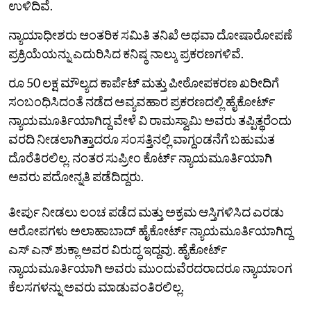
ಉಳಿದಿವೆ.
ನ್ಯಾಯಾಧೀಶರು ಆಂತರಿಕ ಸಮಿತಿ ತನಿಖೆ ಅಥವಾ ದೋಷಾರೋಪಣೆ
ಪ್ರಕ್ರಿಯೆಯನ್ನು ಎದುರಿಸಿದ ಕನಿಷ್ಠ ನಾಲ್ಕು ಪ್ರಕರಣಗಳಿವೆ.
ರೂ 50 ಲಕ್ಷ ಮೌಲ್ಯದ ಕಾರ್ಪೆಟ್ ಮತ್ತು ಪೀಠೋಪಕರಣ ಖರೀದಿಗೆ
ಸಂಬಂಧಿಸಿದಂತೆ ನಡೆದ ಅವ್ಯವಹಾರ ಪ್ರಕರಣದಲ್ಲಿ ಹೈಕೋರ್ಟ್
ನ್ಯಾಯಮೂರ್ತಿಯಾಗಿದ್ದ ವೇಳೆ ವಿ ರಾಮಸ್ವಾಮಿ ಅವರು ತಪ್ಪಿತ್ಥರೆಂದು
ವರದಿ ನೀಡಲಾಗಿತ್ತಾದರೂ ಸಂಸತ್ತಿನಲ್ಲಿ ವಾಗ್ದಂಡನೆಗೆ ಬಹುಮತ
ದೊರೆತಿರಲಿಲ್ಲ. ನಂತರ ಸುಪ್ರೀಂ ಕೊರ್ಟ್ ನ್ಯಾಯಮೂರ್ತಿಯಾಗಿ
ಅವರು ಪದೋನ್ನತಿ ಪಡೆದಿದ್ದರು.
ತೀರ್ಪು‌ ನೀಡಲು ಲಂಚ‌ ಪಡೆದ ಮತ್ತು ಅಕ್ರಮ ಆಸ್ತಿಗಳಿಸಿದ ಎರಡು
ಆರೋಪಗಳು ಅಲಾಹಾಬಾದ್ ಹೈಕೋರ್ಟ್ ನ್ಯಾಯಮೂರ್ತಿಯಾಗಿದ್ದ
ಎಸ್ ಎನ್ ಶುಕ್ಲಾ ಅವರ ವಿರುದ್ಧ ಇದ್ದವು. ಹೈಕೋರ್ಟ್
ನ್ಯಾಯಮೂರ್ತಿಯಾಗಿ ಅವರು ಮುಂದುವೆರದರಾದರೂ ನ್ಯಾಯಾಂಗ
ಕೆಲಸಗಳನ್ನು ಅವರು ಮಾಡುವಂತಿರಲಿಲ್ಲ.